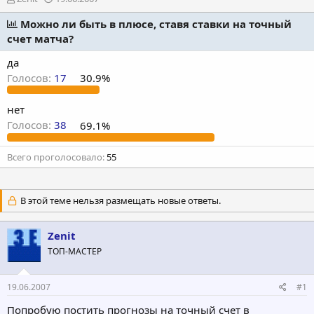
в
а
т
Можно ли быть в плюсе, ставя ставки на точный
т
о
а
счет матча?
р
н
т
а
да
е
ч
Голосов:
17
30.9%
м
а
ы
л
нет
а
Голосов:
38
69.1%
Всего проголосовало
55
В этой теме нельзя размещать новые ответы.
Zenit
ТОП-МАСТЕР
19.06.2007
#1
Попробую постить прогнозы на точный счет в