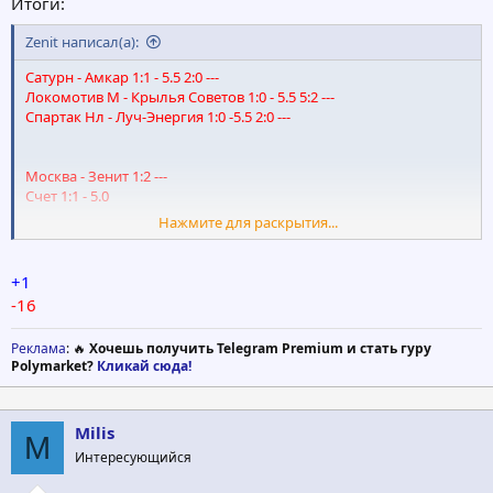
Итоги:
Zenit написал(а):
Сатурн - Амкар 1:1 - 5.5 2:0 ---
Локомотив М - Крылья Советов 1:0 - 5.5 5:2 ---
Спартак Нл - Луч-Энергия 1:0 -5.5 2:0 ---
Москва - Зенит 1:2 ---
Счет 1:1 - 5.0
Нажмите для раскрытия...
ЦСКА М - Кубань 0:0 ---
Счет 2:0 - 5.5
+1
Химки - Томь 1:1 ---
-16
Счет 1:0 - 6.0
Реклама
: 🔥
Хочешь получить Telegram Premium и стать гуру
Рубин - Динамо М 2:1 ---
Polymarket?
Кликай сюда!
Счет 1:1 - 5.0
Ростов - Спартак М 1:3---
Milis
Счет 1:2 - 7.0
M
Интересующийся