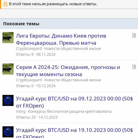
В этой теме нельзя размещать новые ответы.
Похожие темы
С
Лига Европы: Динамо Киев против
т
Ференцвароша. Превью матча
а
CryptoLeopard
Новости общественной жизни
т
Ответы
8
08.11.2024
ь
С
Серия А 2024-25: Ожидания, прогнозы и
я
т
текущие моменты сезона
а
CryptoLeopard
Новости общественной жизни
т
Ответы
0
10.12.2024
ь
Угадай курс BTC/USD на 09.12.2023 00:00 (50$
я
от FXOpen)
morg
Конкурсы: бесплатная раздача криптовалюты
Ответы
33
14.12.2023
Угадай курс BTC/USD на 19.10.2023 00:00 (50$
от FXOpen)