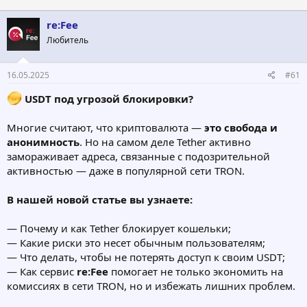
т
т
о
а
re:Fee
р
н
Любитель
т
а
е
ч
м
а
16.05.2025
#61
ы
л
а
USDT под угрозой блокировки?
Многие считают, что криптовалюта —
это свобода и
анонимность
. Но на самом деле Tether активно
замораживает адреса, связанные с подозрительной
активностью — даже в популярной сети TRON.
В нашей новой статье вы узнаете:
— Почему и как Tether блокирует кошельки;
— Какие риски это несет обычным пользователям;
— Что делать, чтобы не потерять доступ к своим USDT;
— Как сервис
re:Fee
помогает не только экономить на
комиссиях в сети TRON, но и избежать лишних проблем.