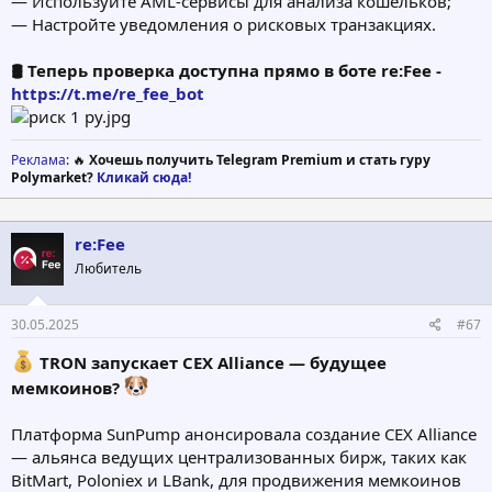
— Используйте AML-сервисы для анализа кошельков;
— Настройте уведомления о рисковых транзакциях.
🛢 Теперь проверка доступна прямо в боте re:Fee -
https://t.me/re_fee_bot
Реклама
: 🔥
Хочешь получить Telegram Premium и стать гуру
Polymarket?
Кликай сюда!
re:Fee
Любитель
30.05.2025
#67
TRON запускает CEX Alliance — будущее
мемкоинов?
Платформа SunPump анонсировала создание CEX Alliance
— альянса ведущих централизованных бирж, таких как
BitMart, Poloniex и LBank, для продвижения мемкоинов