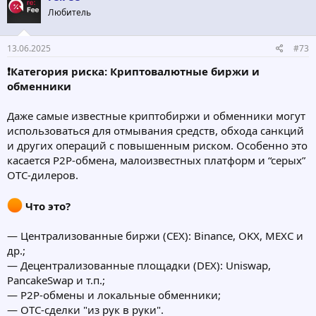
Любитель
13.06.2025
#73
❗️Категория риска: Криптовалютные биржи и
обменники
Даже самые известные криптобиржи и обменники могут
использоваться для отмывания средств, обхода санкций
и других операций с повышенным риском. Особенно это
касается P2P-обмена, малоизвестных платформ и “серых”
OTC-дилеров.
Что это?
— Централизованные биржи (CEX): Binance, OKX, MEXC и
др.;
— Децентрализованные площадки (DEX): Uniswap,
PancakeSwap и т.п.;
— P2P-обмены и локальные обменники;
— OTC-сделки "из рук в руки".