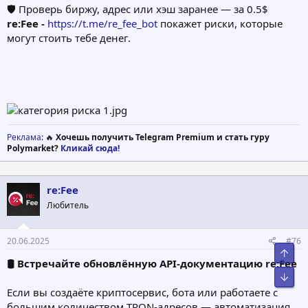
🛡 Проверь биржу, адрес или хэш заранее — за 0.5$
re:Fee -
https://t.me/re_fee_bot
покажет риски, которые
могут стоить тебе денег.
Реклама
: 🔥
Хочешь получить Telegram Premium и стать гуру
Polymarket?
Кликай сюда!
re:Fee
Любитель
20.06.2025
#76
Свер
🛢 Встречайте обновлённую API-документацию re:Fee
Сниз
Если вы создаёте криптосервис, бота или работаете с
большим количеством TRON-адресов — автоматизация