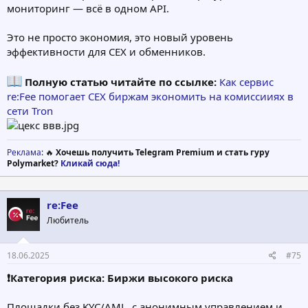
мониторинг — всё в одном API.
Это не просто экономия, это новый уровень
эффективности для CEX и обменников.
Полную статью читайте по ссылке:
Как сервис
re:Fee помогает CEX биржам экономить на комиссииях в
сети Tron
Реклама
: 🔥
Хочешь получить Telegram Premium и стать гуру
Polymarket?
Кликай сюда!
re:Fee
Любитель
18.06.2025
#75
❗️Категория риска: Биржи высокого риска
Площадки без KYC/AML, с анонимным управлением и