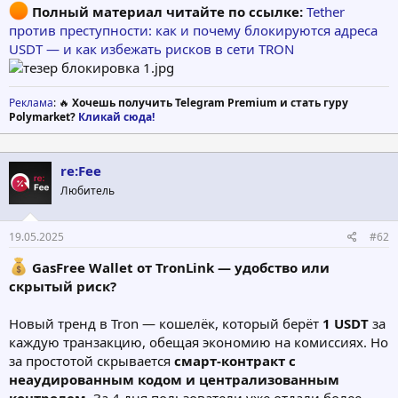
Полный материал читайте по ссылке:
Tether
против преступности: как и почему блокируются адреса
USDT — и как избежать рисков в сети TRON
Реклама
: 🔥
Хочешь получить Telegram Premium и стать гуру
Polymarket?
Кликай сюда!
re:Fee
Любитель
19.05.2025
#62
GasFree Wallet от TronLink — удобство или
скрытый риск?
Новый тренд в Tron — кошелёк, который берёт
1 USDT
за
каждую транзакцию, обещая экономию на комиссиях. Но
за простотой скрывается
смарт-контракт с
неаудированным кодом и централизованным
контролем
. За 4 дня пользователи уже отдали более