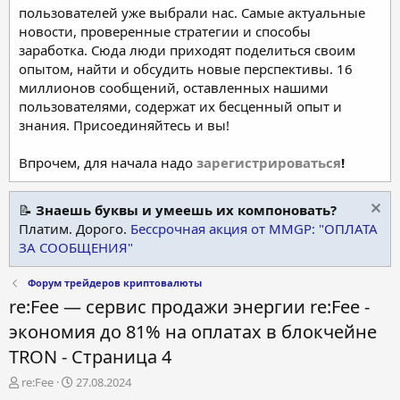
пользователей уже выбрали нас. Самые актуальные
новости, проверенные стратегии и способы
заработка. Сюда люди приходят поделиться своим
опытом, найти и обсудить новые перспективы. 16
миллионов сообщений, оставленных нашими
пользователями, содержат их бесценный опыт и
знания. Присоединяйтесь и вы!
Впрочем, для начала надо
зарегистрироваться
!
📝
Знаешь буквы и умеешь их компоновать?
Платим. Дорого.
Бессрочная акция от MMGP: "ОПЛАТА
ЗА СООБЩЕНИЯ"
Форум трейдеров криптовалюты
re:Fee — сервис продажи энергии re:Fee -
экономия до 81% на оплатах в блокчейне
TRON - Страница 4
А
Д
re:Fee
27.08.2024
в
а