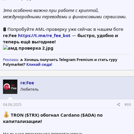
Это особенно важно при работе с криптой,
международными переводами и финансовыми сервисами.
🛢 Попробуйте AML-проверку уже сейчас в нашем боте
re:Fee
https://t.me/re_fee_bot
—
быстро, удобно и
теперь ещё выгоднее!
Реклама
: 🔥
Хочешь получить Telegram Premium и стать гуру
Polymarket?
Кликай сюда!
re:Fee
Любитель
04.06.2025
#69
TRON ($TRX) обогнал Cardano ($ADA) по
капитализации!
На рынке произошла перестановка: