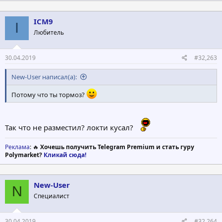
ICM9
I
Любитель
30.04.2019
#32,263
New-User написал(а):
Потому что ты тормоз?
Так что не разместил? локти кусал?
Реклама
: 🔥
Хочешь получить Telegram Premium и стать гуру
Polymarket?
Кликай сюда!
New-User
N
Специалист
30.04.2019
#32,264