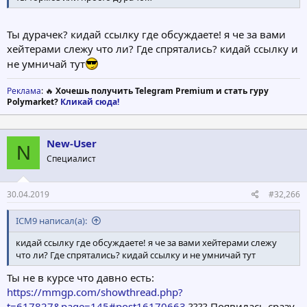
Ты дурачек? кидай ссылку где обсуждаете! я че за вами
хейтерами слежу что ли? Где спрятались? кидай ссылку и
не умничай тут
Реклама
: 🔥
Хочешь получить Telegram Premium и стать гуру
Polymarket?
Кликай сюда!
New-User
N
Специалист
30.04.2019
#32,266
ICM9 написал(а):
кидай ссылку где обсуждаете! я че за вами хейтерами слежу
что ли? Где спрятались? кидай ссылку и не умничай тут
Ты не в курсе что давно есть:
https://mmgp.com/showthread.php?
t=617827&page=145#post16170663
???? Появилась сразу