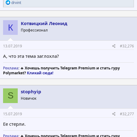
Р
drvint
е
а
к
ц
Котвицкий Леонид
К
и
Профессионал
и
:
13.07.2019
#32,276
А, что эта тема заглохла?
Реклама
: 🔥
Хочешь получить Telegram Premium и стать гуру
Polymarket?
Кликай сюда!
stophyip
S
Новичок
15.07.2019
#32,277
Ее стерли.
Реклама
: 🔥
Хочешь получить Telegram Premium и стать гуру