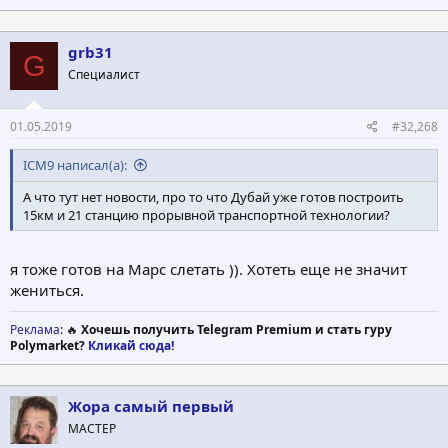
а
к
ц
grb31
G
и
Специалист
и
:
01.05.2019
#32,268
ICM9 написал(а):
А что тут нет новости, про то что Дубай уже готов построить
15км и 21 станцию прорывной транспортной технологии?
я тоже готов на Марс слетать )). Хотеть еще не значит
жениться.
Реклама
: 🔥
Хочешь получить Telegram Premium и стать гуру
Polymarket?
Кликай сюда!
Жора самый первый
МАСТЕР