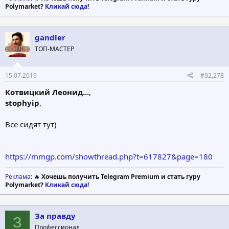
Polymarket?
Кликай сюда!
gandler
ТОП-МАСТЕР
15.07.2019
#32,278
Котвицкий Леонид...
,
stophyip
,
Все сидят тут)
https://mmgp.com/showthread.php?t=617827&page=180
Реклама
: 🔥
Хочешь получить Telegram Premium и стать гуру
Polymarket?
Кликай сюда!
За правду
З
Профессионал