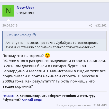
к
ц
New-User
N
и
Специалист
и
:
30.04.2019
#32,262
ICM9 написал(а):
А что тут нет новости, про то что Дубай уже готов построить
15км и 21 станцию прорывной транспортной технологии?
Потому что ты тормоз?
P.S. Уже много раз деньги выделяли и строить начинали.
В 2018-ом должны были в Екатиренбурге, Сан-
Бернардино и Малазии. С министрами в Индии тоже все
подписывали и почти начинали строить. В Москве в
2009м тоже. Как результат??? Ты хоть помнишь что
вещал кормчий?
Реклама
: 🔥
Хочешь получить Telegram Premium и стать гуру
Polymarket?
Кликай сюда!
Последнее редактирование:
30.04.2019