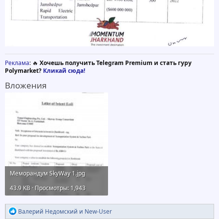
Реклама
: 🔥
Хочешь получить Telegram Premium и стать гуру
Polymarket?
Кликай сюда!
Вложения
Меморандум SkyWay 1.jpg
43.9 KB · Просмотры: 1,943
Р
Валерий Недомский
и
New-User
е