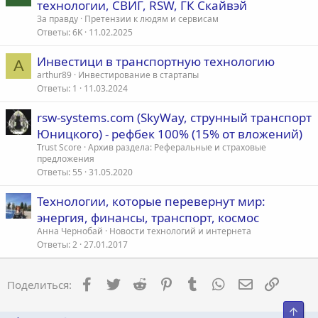
технологии, СВИГ, RSW, ГК Скайвэй
мошенников! Купите себе и своим родным что- нибудь
За правду
Претензии к людям и сервисам
сегодня, а не сбыточные мечты в далеком будущем.
Ответы
6K
11.02.2025
Юницкий везде открестился от своих инвесторов, везде
Инвестици в тpанспортную технологию
говорит, что он только инженер. И к финансам не имеет
A
отношения, а про акции/доли и не слышал. Все есть в
arthur89
Инвестирование в стартапы
открытом доступе в интернете. Не ленитесь, не торопитесь,
Ответы
1
11.03.2024
изучите сначала все о проекте, со всех сторон. Я вошла в
проект на доверии, за людьми, которым доверяла. А если вас
rsw-systems.com (SkyWay, струнный транспорт
еще и торопят с принятием решения, то бегите от этого
Юницкого) - рефбек 100% (15% от вложений)
человека.
Trust Score
Архив раздела: Реферальные и страховые
предложения
Подскажите еще форумы, где разместить предупреждения для
Ответы
55
31.05.2020
людей.
Технологии, которые перевернут мир:
Ответить
Ольга / 17.08.2018
энергия, финансы, транспорт, космос
Еще хочу добавить, что я не строила структур, не приглашала
Анна Чернобай
Новости технологий и интернета
людей, не получала реферальные вознаграждения. Купилась
Ответы
2
27.01.2017
на идею, на инновационный транспорт будущего. Приобрела
бесценный опыт. Дорого, но доходчиво!!!!! Не попадайтесь!!!!
Facebook
Twitter
Reddit
Pinterest
Tumblr
WhatsApp
Электронна
Ссылка
Поделиться:
Свер