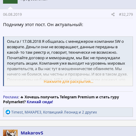
06.08.2019
#32,279
Подниму этот пост. Он актуальный:
Ольга / 17.08.2018 Я общалась с менеджером компании SW о
возврате. Деньги они не возвращают, данные переданы в
какой- то там реестр и, говорит, технически не возможно.
Почитайте договор и меморандум, мы Вас не принуждали
покупать акции. Компания уже выходит на уровень мировых
правительств, а Вы нас тут в мошенничестве обвиняете. Мы
ничего не боимся, мы честны и прозрачны. И все в таком духе.
Прокуратуры не боятся, МВД не боятся. Все всем докажут, что
Нажмите для раскрытия...
они ангелы.
Менеджер сказала, что на нас столько уже писали(!!!!!!!!!!). То
Реклама
: 🔥
Хочешь получить Telegram Premium и стать гуру
есть жалобы пишут, люди все таки понимают что происходит.
Polymarket?
Кликай сюда!
Вот так с миру по нитке, за счет наивных дураков, Юницкий и
Р
вся его шайка, включая Ховратова, Сибирякова, Кудряшова и
Timest
,
MAKAPE3
,
Котвицкий Леонид
и 2 других
е
еще очень- очень многих обеспечивают себе и своим
а
потомкам богатую жизнь и обеспеченную старость.
к
ц
MakarovS
Мы отдаем последнее, чтоб они на дорогущих машинах
и