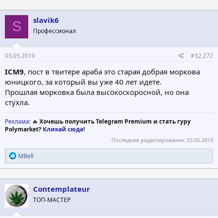
slavik6
S
Профессионал
03.05.2019
#32,272
ICM9
, пост в твитере араба это старая добрая моркова
юницкого, за который вы уже 40 лет идете.
Прошлая морковка была высокоскоросной, но она
стухла.
Реклама
: 🔥
Хочешь получить Telegram Premium и стать гуру
Polymarket?
Кликай сюда!
Последнее редактирование:
03.05.2019
Р
MBell
е
а
к
ц
Contemplateur
и
ТОП-МАСТЕР
и
: