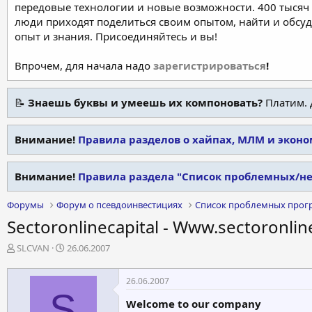
передовые технологии и новые возможности. 400 тысяч 
люди приходят поделиться своим опытом, найти и обсу
опыт и знания. Присоединяйтесь и вы!
Впрочем, для начала надо
зарегистрироваться
!
📝
Знаешь буквы и умеешь их компоновать?
Платим. 
Внимание!
Правила разделов о хайпах, МЛМ и экон
Внимание!
Правила раздела "Список проблемных/н
Форумы
Форум о псевдоинвестициях
Список проблемных прог
Sectoronlinecapital - Www.sectoronlin
А
Д
SLCVAN
26.06.2007
в
а
т
т
26.06.2007
о
а
S
р
н
Welcome to our company
т
а