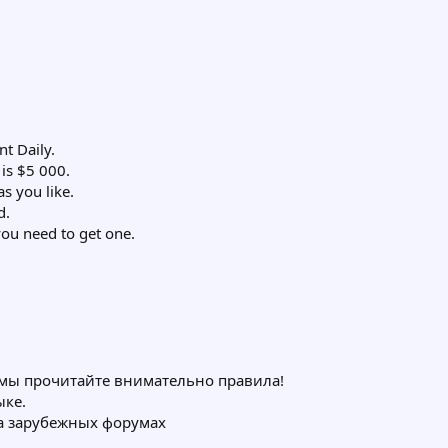
t Daily.
is $5 000.
s you like.
d.
you need to get one.
темы прочитайте внимательно правила!
ыке.
на зарубежных форумах