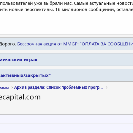
пользователей уже выбрали нас. Самые актуальные новости
дить новые перспективы. 16 миллионов сообщений, остав
Дорого.
Бессрочная акция от MMGP: "ОПЛАТА ЗА СООБЩЕН
омических играх
еактивных/закрытых"
рамм
Архив раздела: Список проблемных программ
ecapital.com