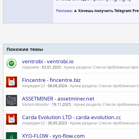
Реклама
: 🔥
Хочешь получить Telegram Pre
Похожие темы
ventrobi - ventrobi.io
Hyipowne
02.01.2025
Архив раздела: Список проблемных про
Fincentre - fincentre.biz
mixpepper22
08.08.2024
Архив раздела: Список проблемных 
ASSETMINER - assetminer.net
Instant-Monitor
19.11.2025
Архив раздела: Список проблемны
Carda Evolution LTD - carda-evolution.cc
mixpepper22
30.05.2023
Архив раздела: Список проблемных 
XYO-FLOW - xyo-flow.com
A