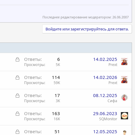
Последнее редактирование модератором:
26.06.2007
Войдите или зарегистрируйтесь для ответа.
З
Ответы
6
14.02.2025
а
Просмотры
5K
Prext
к
З
Ответы
114
14.02.2026
р
а
Просмотры
59K
Prext
ы
к
т
З
Ответы
17
08.12.2025
р
а
а
Просмотры
3K
Сифа
ы
к
т
З
Ответы
163
29.06.2023
р
а
а
Просмотры
16K
SQMonitor
ы
к
т
З
Ответы
51
12.05.2025
р
а