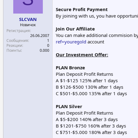
е
ч
Secure Profit Payment
м
а
By joining with us, you have opportun
ы
л
SLCVAN
а
Новичок
Join Our Affiliate
Регистрация
You can make additional commision by 
26.06.2007
Сообщения
1
ref=youregold
account
Реакции
0
Поинты
0.000
Our Investment Offer:
PLAN Bronze
Plan Deposit Profit Returns
A $1-$125 125% after 1 days
B $126-$500 130% after 1 days
C $501-$5.000 135% after 1 days
PLAN Silver
Plan Deposit Profit Returns
A $5-$200 140% after 3 days
B $1201-$750 160% after 3 days
C $751-$5.000 180% after 3 days