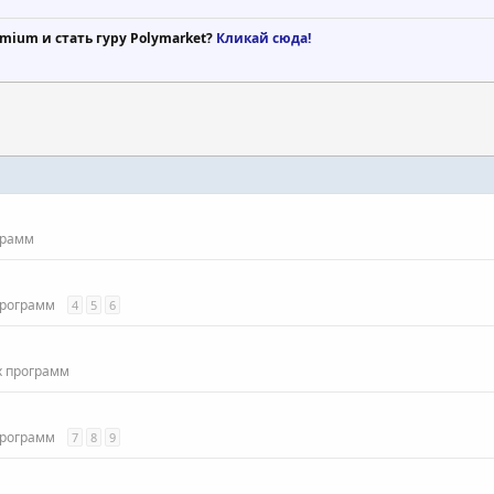
mium и стать гуру Polymarket?
Кликай сюда!
грамм
программ
4
5
6
х программ
программ
7
8
9