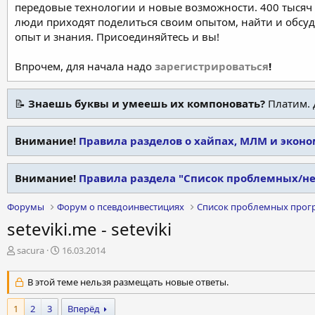
передовые технологии и новые возможности. 400 тысяч 
люди приходят поделиться своим опытом, найти и обсу
опыт и знания. Присоединяйтесь и вы!
Впрочем, для начала надо
зарегистрироваться
!
📝
Знаешь буквы и умеешь их компоновать?
Платим. 
Внимание!
Правила разделов о хайпах, МЛМ и экон
Внимание!
Правила раздела "Список проблемных/н
Форумы
Форум о псевдоинвестициях
Список проблемных прог
seteviki.me - seteviki
А
Д
sacura
16.03.2014
в
а
т
т
В этой теме нельзя размещать новые ответы.
о
а
р
н
1
2
3
Вперёд
т
а