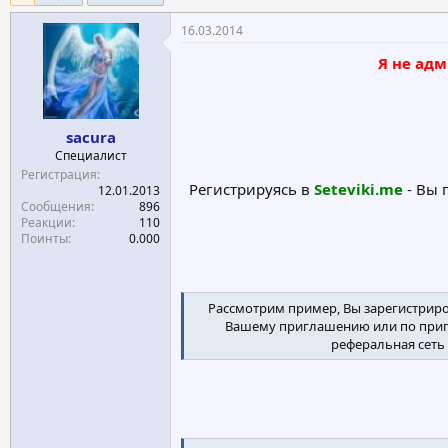
е
ч
16.03.2014
м
а
ы
л
Я не адм
а
sacura
Специалист
Регистрация
Регистрируясь в
Seteviki.me
- Вы 
12.01.2013
Сообщения
896
Реакции
110
Поинты
0.000
Рассмотрим пример, Вы зарегистриров
Вашему приглашению или по пригла
реферальная сеть