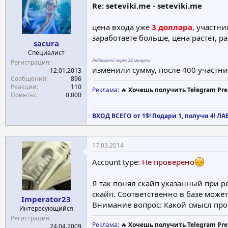
Re: seteviki.me - seteviki.me
цена входа уже
3 доллара
, участни
заработаете больше, цена растет, р
sacura
Специалист
добавлено через 24 минуты
Регистрация
изменили сумму, после 400 участник
12.01.2013
Сообщения
896
Реакции
110
Реклама
: 🔥
Хочешь получить Telegram Pre
Поинты
0.000
ВХОД ВСЕГО от 1$! Подари 1, получи 4! Л
17.03.2014
Account type:
Не проверено
Я так понял скайп указанный при ре
скайп. Соответственно в базе может
Imperator23
Внимание вопрос: Какой смысл прое
Интересующийся
Регистрация
Реклама
: 🔥
Хочешь получить Telegram Pre
24.04.2009