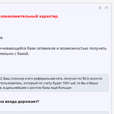
#1
 ознакомительный характер.​
в.
личивающейся базе сетевиков и возможностью получать
лельно с базой.
, Ваш спонсор и его реферальная сеть получат по $0.3; если по
льзователь, который по счету будет 1001-ый, то Вы и Ваша
не, в дальнейшем с ростом базы ещё больше
а входа дорожает?​