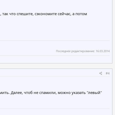
, так что спешите, сэкономите сейчас, а потом
Последнее редактирование:
16.03.2014
#4
амить. Далее, чтоб не спамили, можно указать "левый"