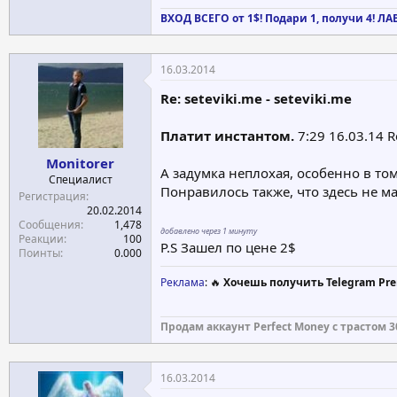
ВХОД ВСЕГО от 1$! Подари 1, получи 4! Л
16.03.2014
Re: seteviki.me - seteviki.me
Платит инстантом.
7:29 16.03.14 
Monitorer
А задумка неплохая, особенно в том
Специалист
Понравилось также, что здесь не м
Регистрация
20.02.2014
Сообщения
1,478
добавлено через 1 минуту
Реакции
100
P.S Зашел по цене 2$
Поинты
0.000
Реклама
: 🔥
Хочешь получить Telegram Pre
Продам аккаунт Perfect Money с трастом 3
16.03.2014