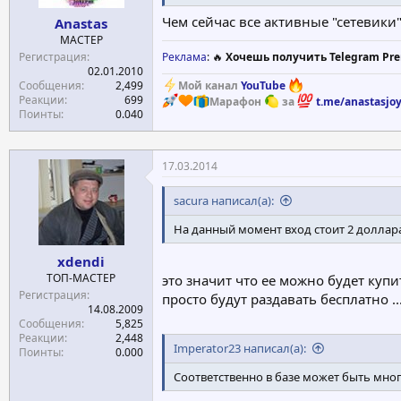
Чем сейчас все активные "сетевики
Anastas
МАСТЕР
Регистрация
Реклама
: 🔥
Хочешь получить Telegram Pre
02.01.2010
Мой канал
YouTube
Сообщения
2,499
Реакции
699
Марафон
за
t.me/anastasjoy
Поинты
0.040
17.03.2014
sacura написал(а):
На данный момент вход стоит 2 доллара
xdendi
ТОП-МАСТЕР
это значит что ее можно будет купи
Регистрация
просто будут раздавать бесплатно ..
14.08.2009
Сообщения
5,825
Реакции
2,448
Imperator23 написал(а):
Поинты
0.000
Соответственно в базе может быть мног