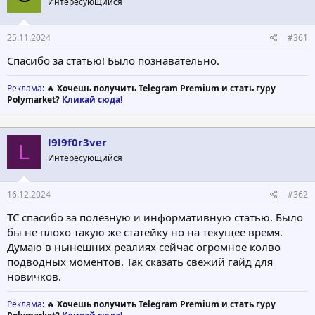
Интересующийся
т
а
е
ч
м
а
25.11.2024
#361
ы
л
а
Спасибо за статью! Было познавательно.
Реклама
: 🔥
Хочешь получить Telegram Premium и стать гуру
Polymarket?
Кликай сюда!
l9l9f0r3ver
L
Интересующийся
16.12.2024
#362
ТС спасибо за полезную и информативную статью. Было
бы не плохо такую же статейку но на текущее время.
Думаю в нынешних реалиях сейчас огромное колво
подводных моментов. Так сказать свежий гайд для
новичков.
Реклама
: 🔥
Хочешь получить Telegram Premium и стать гуру