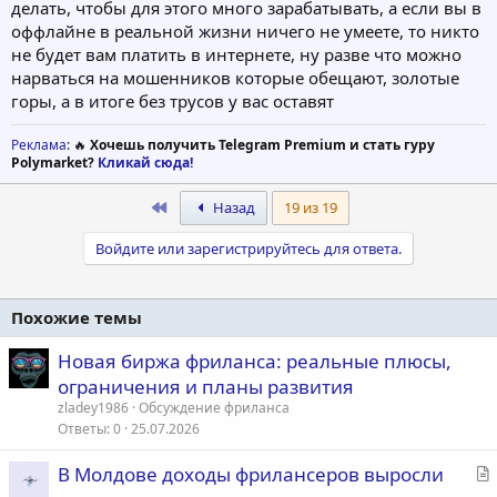
делать, чтобы для этого много зарабатывать, а если вы в
оффлайне в реальной жизни ничего не умеете, то никто
не будет вам платить в интернете, ну разве что можно
нарваться на мошенников которые обещают, золотые
горы, а в итоге без трусов у вас оставят
Реклама
: 🔥
Хочешь получить Telegram Premium и стать гуру
Polymarket?
Кликай сюда!
First
Назад
19 из 19
Войдите или зарегистрируйтесь для ответа.
Похожие темы
Новая биржа фриланса: реальные плюсы,
ограничения и планы развития
zladey1986
Обсуждение фриланса
Ответы
0
25.07.2026
С
В Молдове доходы фрилансеров выросли
т