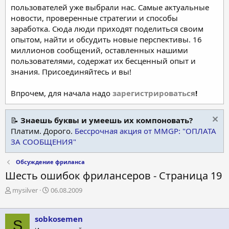
пользователей уже выбрали нас. Самые актуальные
новости, проверенные стратегии и способы
заработка. Сюда люди приходят поделиться своим
опытом, найти и обсудить новые перспективы. 16
миллионов сообщений, оставленных нашими
пользователями, содержат их бесценный опыт и
знания. Присоединяйтесь и вы!
Впрочем, для начала надо
зарегистрироваться
!
📝
Знаешь буквы и умеешь их компоновать?
Платим. Дорого.
Бессрочная акция от MMGP: "ОПЛАТА
ЗА СООБЩЕНИЯ"
Обсуждение фриланса
Шесть ошибок фрилансеров - Страница 19
А
Д
mysilver
06.08.2009
в
а
т
т
о
а
sobkosemen
S
р
н