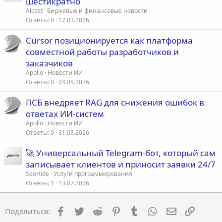
шестикратно
а
Alcest
Биржевые и финансовые новости
т
Ответы
0
12.03.2026
ь
Cursor позиционируется как платформа
я
совместной работы разработчиков и
заказчиков
Apollo
Новости ИИ
Ответы
0
04.05.2026
ПСБ внедряет RAG для снижения ошибок в
ответах ИИ-систем
Apollo
Новости ИИ
Ответы
0
31.03.2026
🚀 Универсальный Telegram-бот, который сам
записывает клиентов и приносит заявки 24/7
SeoHide
Услуги программирования
Ответы
1
13.07.2026
Facebook
Twitter
Reddit
Pinterest
Tumblr
WhatsApp
Электронна
Ссылка
Поделиться: