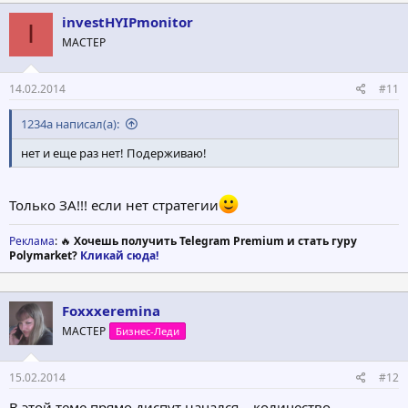
к
ц
investHYIPmonitor
I
и
МАСТЕР
и
:
14.02.2014
#11
1234a написал(а):
нет и еще раз нет! Подерживаю!
Только ЗА!!! если нет стратегии
Реклама
: 🔥
Хочешь получить Telegram Premium и стать гуру
Polymarket?
Кликай сюда!
Foxxxeremina
МАСТЕР
Бизнес-Леди
15.02.2014
#12
В этой теме прямо диспут начался... количество