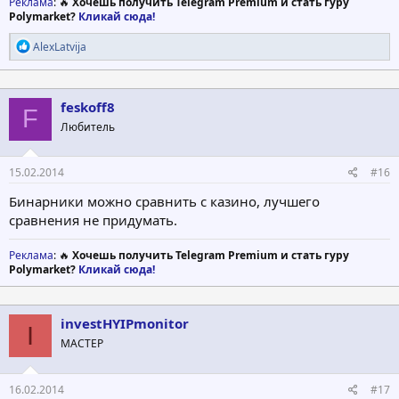
Реклама
: 🔥
Хочешь получить Telegram Premium и стать гуру
Polymarket?
Кликай сюда!
Р
AlexLatvija
е
а
к
ц
feskoff8
F
и
Любитель
и
:
15.02.2014
#16
Бинарники можно сравнить с казино, лучшего
сравнения не придумать.
Реклама
: 🔥
Хочешь получить Telegram Premium и стать гуру
Polymarket?
Кликай сюда!
investHYIPmonitor
I
МАСТЕР
16.02.2014
#17