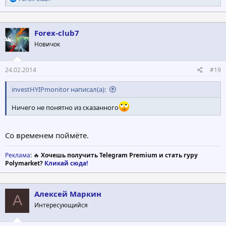
е
а
к
ц
Forex-club7
и
Новичок
и
:
24.02.2014
#19
investHYIPmonitor написал(а):
Ничего не понятно из сказанного
Со временем поймёте.
Реклама
: 🔥
Хочешь получить Telegram Premium и стать гуру
Polymarket?
Кликай сюда!
Алексей Маркин
А
Интересующийся