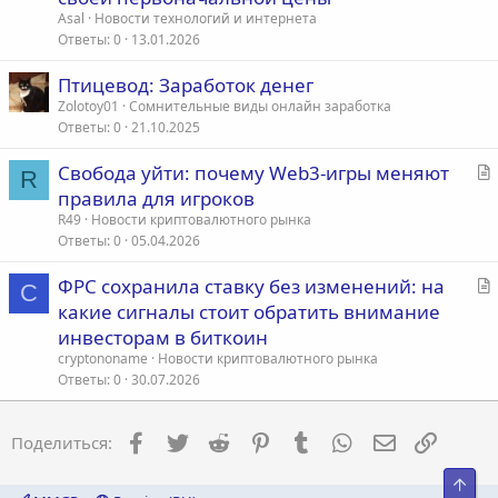
т
Asal
Новости технологий и интернета
ь
Ответы
0
13.01.2026
я
Птицевод: Заработок денег
Zolotoy01
Сомнительные виды онлайн заработка
Ответы
0
21.10.2025
С
Свобода уйти: почему Web3-игры меняют
R
т
правила для игроков
а
R49
Новости криптовалютного рынка
т
Ответы
0
05.04.2026
ь
С
ФРС сохранила ставку без изменений: на
я
C
т
какие сигналы стоит обратить внимание
а
инвесторам в биткоин
т
cryptononame
Новости криптовалютного рынка
ь
Ответы
0
30.07.2026
я
Facebook
Twitter
Reddit
Pinterest
Tumblr
WhatsApp
Электронна
Ссылка
Поделиться:
Свер