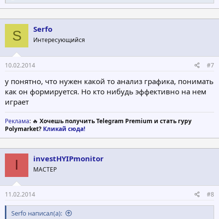
е
а
к
ц
Serfo
S
и
Интересующийся
и
:
10.02.2014
#7
у понятно, что нужен какой то анализ графика, понимать
как он формируется. Но кто нибудь эффективно на нем
играет
Реклама
: 🔥
Хочешь получить Telegram Premium и стать гуру
Polymarket?
Кликай сюда!
investHYIPmonitor
I
МАСТЕР
11.02.2014
#8
Serfo написал(а):