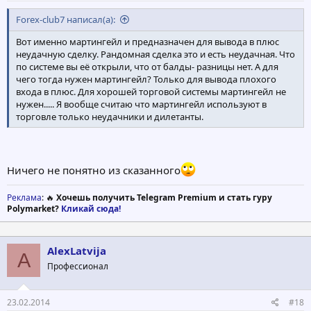
Forex-club7 написал(а):
Вот именно мартингейл и предназначен для вывода в плюс
неудачную сделку. Рандомная сделка это и есть неудачная. Что
по системе вы её открыли, что от балды- разницы нет. А для
чего тогда нужен мартингейл? Только для вывода плохого
входа в плюс. Для хорошей торговой системы мартингейл не
нужен..... Я вообще считаю что мартингейл используют в
торговле только неудачники и дилетанты.
Ничего не понятно из сказанного
Реклама
: 🔥
Хочешь получить Telegram Premium и стать гуру
Polymarket?
Кликай сюда!
AlexLatvija
A
Профессионал
23.02.2014
#18