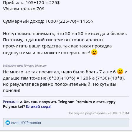
Прибыль: 105+120 = 225$
Убытки только 70$
Суммарный доход: 1000+(225-70)= 1155$
Но тут важно понимать, что 50 на 50 не всегда и бывает.
По этому, в данной системе вы точно должны
просчитать ваши средства, так как такая просадка
недопустима и вы можете потерять все!
добавлено через 10 часов 10 минут
Не много не так посчитал, надо было брать 7 а не 6
и
дальше там тоже не (6*30)-(10*6) = 120$ а (7*30)-(10*8),
но результат все равно положительный. Но суть вы
поняли!
Реклама
: 🔥
Хочешь получить Telegram Premium и стать гуру
Polymarket?
Кликай сюда!
Последнее редактирование:
08.02.2014
Р
investHYIPmonitor
е
а