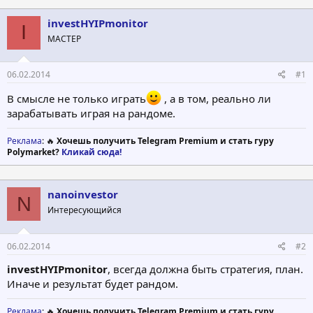
т
т
о
а
investHYIPmonitor
I
р
н
МАСТЕР
т
а
е
ч
м
а
06.02.2014
#1
ы
л
а
В смысле не только играть
, а в том, реально ли
зарабатывать играя на рандоме.
Реклама
: 🔥
Хочешь получить Telegram Premium и стать гуру
Polymarket?
Кликай сюда!
nanoinvestor
N
Интересующийся
06.02.2014
#2
investHYIPmonitor
, всегда должна быть стратегия, план.
Иначе и результат будет рандом.
Реклама
: 🔥
Хочешь получить Telegram Premium и стать гуру