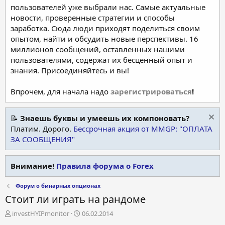
пользователей уже выбрали нас. Самые актуальные
новости, проверенные стратегии и способы
заработка. Сюда люди приходят поделиться своим
опытом, найти и обсудить новые перспективы. 16
миллионов сообщений, оставленных нашими
пользователями, содержат их бесценный опыт и
знания. Присоединяйтесь и вы!
Впрочем, для начала надо
зарегистрироваться
!
📝
Знаешь буквы и умеешь их компоновать?
Платим. Дорого.
Бессрочная акция от MMGP: "ОПЛАТА
ЗА СООБЩЕНИЯ"
Внимание!
Правила форума о Forex
Форум о бинарных опционах
Стоит ли играть на рандоме
А
Д
investHYIPmonitor
06.02.2014
в
а