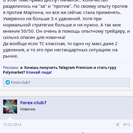
разделилось на "за" и "против". По своему опыту против
я против Мартина, но все же сейчас стала применять.
Умеренно не больше 3-х удвоений. Хотя при
нормальной стратегии больше и не нужно. А так мое
мнение 50/50. Он очень в помощь опытному трейдеру, и
сильно опасен для новичка!
Да вообще если ТС классная, то одно ну макс.даже 2
удвоения, и то это при нестандартных ситуациях на
рынке.
Реклама
: 🔥
Хочешь получить Telegram Premium и стать гуру
Polymarket?
Кликай сюда!
Р
Forex-club7
е
а
к
ц
Forex-club7
и
Новичок
и
:
15.02.2014
#13