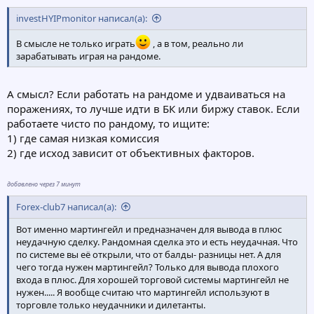
investHYIPmonitor написал(а):
В смысле не только играть
, а в том, реально ли
зарабатывать играя на рандоме.
А смысл? Если работать на рандоме и удваиваться на
поражениях, то лучше идти в БК или биржу ставок. Если
работаете чисто по рандому, то ищите:
1) где самая низкая комиссия
2) где исход зависит от объективных факторов.
добавлено через 7 минут
Forex-club7 написал(а):
Вот именно мартингейл и предназначен для вывода в плюс
неудачную сделку. Рандомная сделка это и есть неудачная. Что
по системе вы её открыли, что от балды- разницы нет. А для
чего тогда нужен мартингейл? Только для вывода плохого
входа в плюс. Для хорошей торговой системы мартингейл не
нужен..... Я вообще считаю что мартингейл используют в
торговле только неудачники и дилетанты.