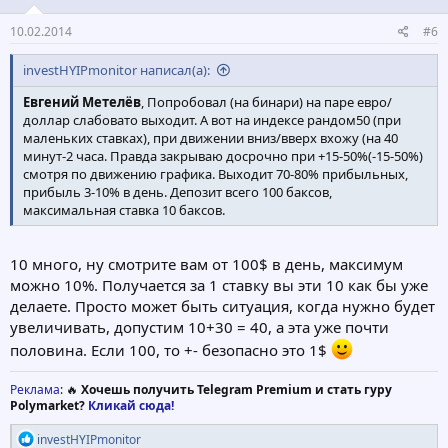
10.02.2014
#6
investHYIPmonitor написал(а):
Евгений Метелёв
, Попробовал (на бинари) на паре евро/
доллар слабовато выходит. А вот на индексе рандом50 (при
маленьких ставках), при движении вниз/вверх вхожу (на 40
минут-2 часа. Правда закрываю досрочно при +15-50%(-15-50%)
смотря по движению графика. Выходит 70-80% прибыльных,
прибыль 3-10% в день. Депозит всего 100 баксов,
максимальная ставка 10 баксов.
10 много, ну смотрите вам от 100$ в день, максимум
можно 10%. Получается за 1 ставку вы эти 10 как бы уже
делаете. Просто может быть ситуация, когда нужно будет
увеличивать, допустим 10+30 = 40, а эта уже почти
половина. Если 100, то +- безопасно это 1$
Реклама
: 🔥
Хочешь получить Telegram Premium и стать гуру
Polymarket?
Кликай сюда!
Р
investHYIPmonitor