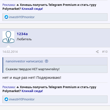
Реклама
: 🔥
Хочешь получить Telegram Premium и стать гуру
Polymarket?
Кликай сюда!
Р
investHYIPmonitor
е
а
к
ц
1234a
и
Любитель
и
:
14.02.2014
#10
nanoinvestor написал(а):
Скажем твердое НЕТ мартингейлу!
нет и еще раз нет! Подерживаю!
Реклама
: 🔥
Хочешь получить Telegram Premium и стать гуру
Polymarket?
Кликай сюда!
Р
investHYIPmonitor
е
а