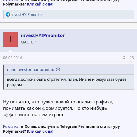
Polymarket?
Кликай сюда!
Р
investHYIPmonitor
е
а
к
ц
investHYIPmonitor
I
и
МАСТЕР
и
:
06.02.2014
#3
nanoinvestor написал(а):
всегда должна быть стратегия, план. Иначе и результат будет
рандом.
Ну понятно, что нужен какой то анализ графика,
понимать как он формируется. Но кто нибудь
эффективно на нем играет
Реклама
: 🔥
Хочешь получить Telegram Premium и стать гуру
Polymarket?
Кликай сюда!