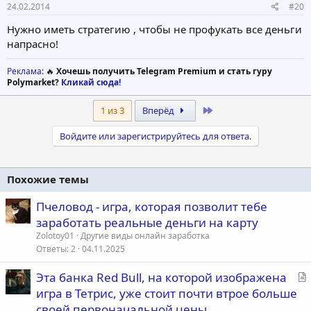
24.02.2014
#20
Нужно иметь стратегию , чтобы не профукать все деньги
напрасно!
Реклама
: 🔥
Хочешь получить Telegram Premium и стать гуру
Polymarket?
Кликай сюда!
Last
1 из 3
Вперёд
Войдите или зарегистрируйтесь для ответа.
Похожие темы
Пчеловод - игра, которая позволит тебе
заработать реальные деньги на карту
Zolotoy01
Другие виды онлайн заработка
Ответы
2
04.11.2025
С
Эта банка Red Bull, на которой изображена
т
игра в Тетрис, уже стоит почти втрое больше
а
своей первоначальной цены