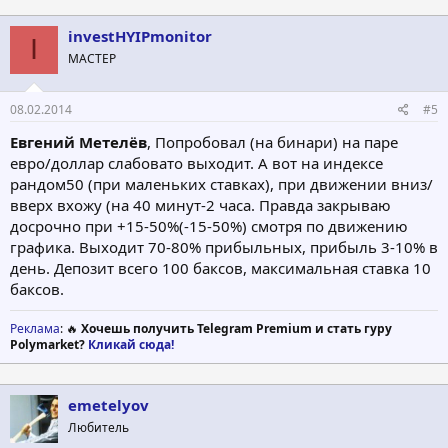
к
ц
investHYIPmonitor
I
и
МАСТЕР
и
:
08.02.2014
#5
Евгений Метелёв
, Попробовал (на бинари) на паре
евро/доллар слабовато выходит. А вот на индексе
рандом50 (при маленьких ставках), при движении вниз/
вверх вхожу (на 40 минут-2 часа. Правда закрываю
досрочно при +15-50%(-15-50%) смотря по движению
графика. Выходит 70-80% прибыльных, прибыль 3-10% в
день. Депозит всего 100 баксов, максимальная ставка 10
баксов.
Реклама
: 🔥
Хочешь получить Telegram Premium и стать гуру
Polymarket?
Кликай сюда!
emetelyov
Любитель