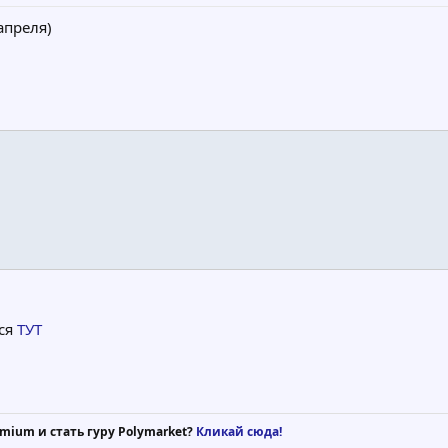
апреля)
ься
ТУТ
mium и стать гуру Polymarket?
Кликай сюда!