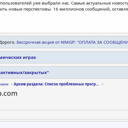
пользователей уже выбрали нас. Самые актуальные новости
дить новые перспективы. 16 миллионов сообщений, остав
Дорого.
Бессрочная акция от MMGP: "ОПЛАТА ЗА СООБЩЕН
омических играх
еактивных/закрытых"
рамм
Архив раздела: Список проблемных программ
p.com