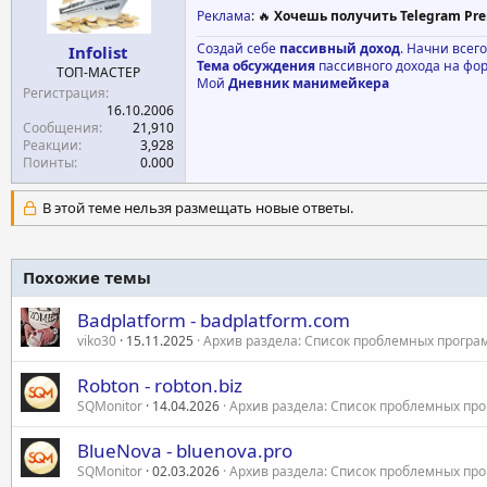
Реклама
: 🔥
Хочешь получить Telegram Pre
Создай себе
пассивный доход
. Начни всег
Infolist
Тема обсуждения
пассивного дохода на фо
ТОП-МАСТЕР
Мой
Дневник манимейкера
Регистрация
16.10.2006
Сообщения
21,910
Реакции
3,928
Поинты
0.000
В этой теме нельзя размещать новые ответы.
Похожие темы
Badplatform - badplatform.com
viko30
15.11.2025
Архив раздела: Список проблемных програ
Robton - robton.biz
SQMonitor
14.04.2026
Архив раздела: Список проблемных пр
BlueNova - bluenova.pro
SQMonitor
02.03.2026
Архив раздела: Список проблемных пр