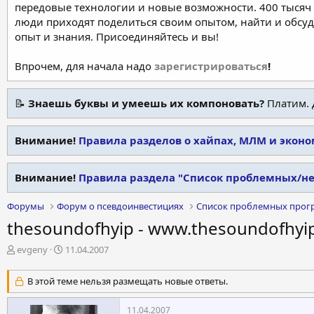
передовые технологии и новые возможности. 400 тысяч 
люди приходят поделиться своим опытом, найти и обсу
опыт и знания. Присоединяйтесь и вы!
Впрочем, для начала надо
зарегистрироваться
!
📝
Знаешь буквы и умеешь их компоновать?
Платим. 
Внимание!
Правила разделов о хайпах, МЛМ и экон
Внимание!
Правила раздела "Список проблемных/н
Форумы
Форум о псевдоинвестициях
Список проблемных прог
thesoundofhyip - www.thesoundofhyi
А
Д
evgeny
11.04.2007
в
а
т
т
В этой теме нельзя размещать новые ответы.
о
а
р
н
11.04.2007
т
а