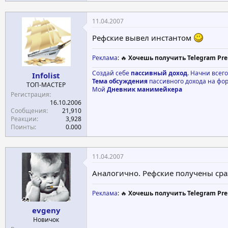
11.04.2007
Рефские вывел инстантом
Реклама
: 🔥
Хочешь получить Telegram Pre
Создай себе
пассивный доход
. Начни всег
Infolist
Тема обсуждения
пассивного дохода на фо
ТОП-МАСТЕР
Мой
Дневник манимейкера
Регистрация
16.10.2006
Сообщения
21,910
Реакции
3,928
Поинты
0.000
11.04.2007
Аналогично. Рефские получены сра
Реклама
: 🔥
Хочешь получить Telegram Pre
evgeny
Новичок