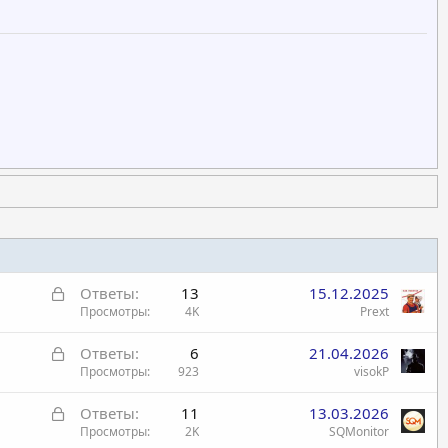
З
Ответы
13
15.12.2025
а
Просмотры
4K
Prext
к
З
Ответы
6
21.04.2026
р
а
Просмотры
923
visokP
ы
к
т
З
Ответы
11
13.03.2026
р
а
а
Просмотры
2K
SQMonitor
ы