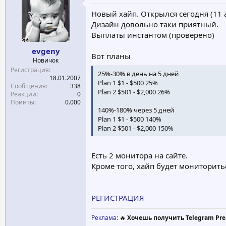
е
ч
Новый хайп. Открылся сегодня (11 
м
а
Дизайн довольно таки приятный.
ы
л
Выплаты инстантом (проверено)
а
evgeny
Вот планы
Новичок
Регистрация
25%-30% в день на 5 дней
18.01.2007
Plan 1 $1 - $500 25%
Сообщения
338
Plan 2 $501 - $2,000 26%
Реакции
0
Поинты
0.000
140%-180% через 5 дней
Plan 1 $1 - $500 140%
Plan 2 $501 - $2,000 150%
Есть 2 монитора на сайте.
Кроме того, хайп будет мониторит
РЕГИСТРАЦИЯ
Реклама
: 🔥
Хочешь получить Telegram Pre