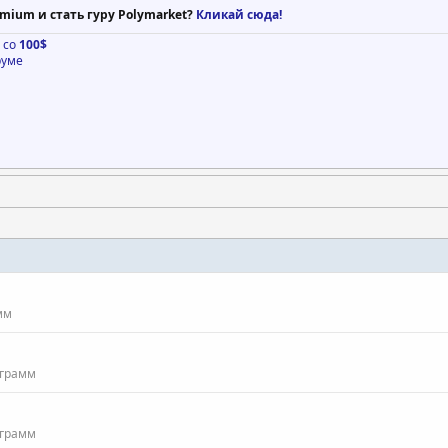
mium и стать гуру Polymarket?
Кликай сюда!
о со
100$
руме
мм
ограмм
ограмм