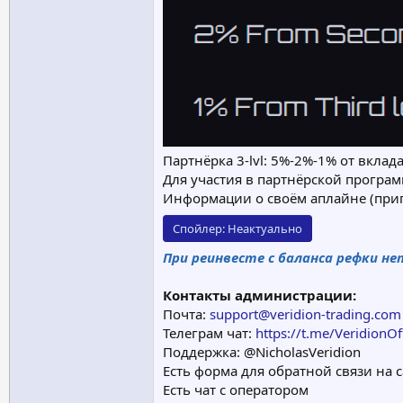
Партнёрка 3-lvl: 5%-2%-1% от вклад
Для участия в партнёрской програм
Информации о своём аплайне (пригл
Спойлер:
Неактуально
При реинвесте с баланса рефки не
Контакты администрации:
Почта:
support@veridion-trading.com
Телеграм чат:
https://t.me/VeridionOff
Поддержка: @NicholasVeridion
Есть форма для обратной связи на 
Есть чат с оператором