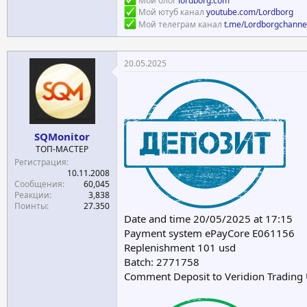
Мой ютуб канал
youtube.com/Lordborg
Мой телеграм канал
t.me/Lordborgchanne
20.05.2025
SQMonitor
ТОП-МАСТЕР
Регистрация
10.11.2008
Сообщения
60,045
Реакции
3,838
Поинты
27.350
Date and time 20/05/2025 at 17:15
Payment system ePayCore E061156
Replenishment 101 usd
Batch: 2771758
Comment Deposit to Veridion Trading