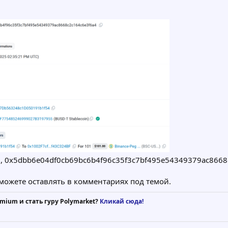
PM, 0x5dbb6e04df0cb69bc6b4f96c35f3c7bf495e54349379ac8668
 можете оставлять в комментариях под темой.
mium и стать гуру Polymarket?
Кликай сюда!