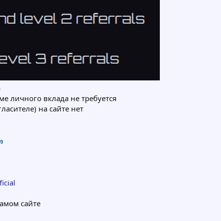
а
ме личного вклада не требуется
асителе) на сайте нет
т
icial
самом сайте