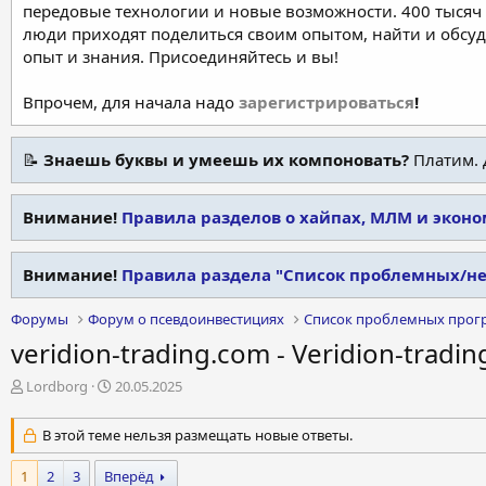
передовые технологии и новые возможности. 400 тысяч 
люди приходят поделиться своим опытом, найти и обсу
опыт и знания. Присоединяйтесь и вы!
Впрочем, для начала надо
зарегистрироваться
!
📝
Знаешь буквы и умеешь их компоновать?
Платим. 
Внимание!
Правила разделов о хайпах, МЛМ и экон
Внимание!
Правила раздела "Список проблемных/н
Форумы
Форум о псевдоинвестициях
Список проблемных прог
veridion-trading.com - Veridion-tradin
А
Д
Lordborg
20.05.2025
в
а
т
т
В этой теме нельзя размещать новые ответы.
о
а
р
н
1
2
3
Вперёд
т
а