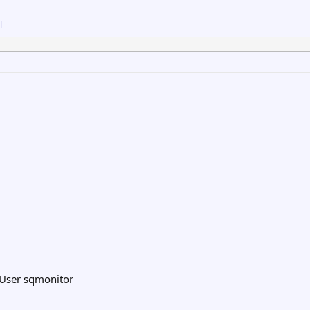
l
 User sqmonitor