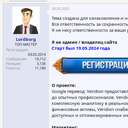
е
ч
20.05.2025
м
а
ы
л
Тема создана для ознакомления и н
а
Вся ответственность за сохранность
Я не несу ответственности за ваши
Lordborg
Я не админ / владелец сайта
ТОП-МАСТЕР
Старт был 19.05.2024 года
Регистрация
03.02.2014
Сообщения
19,712
Реакции
3,136
Поинты
11.180
О проекте:
Google перевод: Veridion предост
до опытных профессионалов. Verid
комплексную аналитику в реальном
финансовые активы, Veridion снаб
доступных и оптимизированных он
Маркетинг: