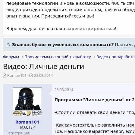
передовые технологии и новые возможности. 400 тысяч 
люди приходят поделиться своим опытом, найти и обсу
опыт и знания. Присоединяйтесь и вы!
Впрочем, для начала надо
зарегистрироваться
!
📝
Знаешь буквы и умеешь их компоновать?
Платим. 
Форумы
Прочие темы по онлайн заработку
Видео про заработо
Видео: Личные деньги
А
Д
Roman101
23.03.2014
в
а
т
т
23.03.2014
о
а
р
н
Программа "Личные деньги" от 2
т
а
е
ч
-Стоит ли отдавать свои деньги "по
м
а
ы
л
Roman101
а
-Как самостоятельно заполнить нал
МАСТЕР
Гоа. Насколько вырастет налог, есл
Регистрация