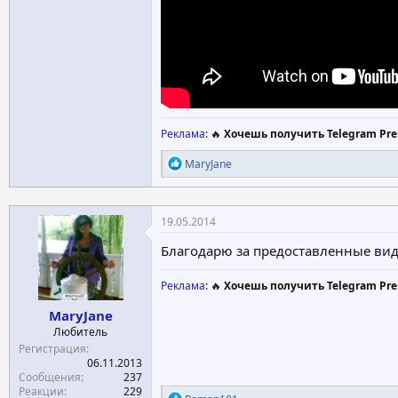
Реклама
: 🔥
Хочешь получить Telegram Pre
Р
MaryJane
е
а
к
ц
19.05.2014
и
и
Благодарю за предоставленные вид
:
Реклама
: 🔥
Хочешь получить Telegram Pre
MaryJane
Любитель
Регистрация
06.11.2013
Сообщения
237
Реакции
229
Р