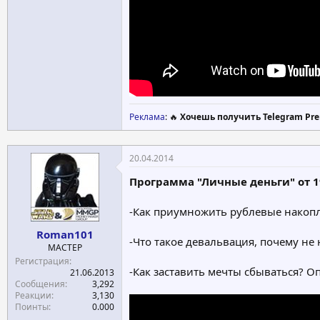
Реклама
: 🔥
Хочешь получить Telegram Pre
20.04.2014
Программа "Личные деньги" от 1
-Как приумножить рублевые накопл
Roman101
-Что такое девальвация, почему не
МАСТЕР
Регистрация
-Как заставить мечты сбываться? О
21.06.2013
Сообщения
3,292
Реакции
3,130
Поинты
0.000