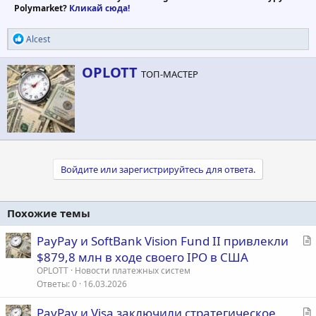
Polymarket?
Кликай сюда!
Р
Alcest
е
а
А
OPLOTT
к
ТОП-МАСТЕР
в
ц
т
и
и
о
:
р
Войдите или зарегистрируйтесь для ответа.
Похожие темы
С
PayPay и SoftBank Vision Fund II привлекли
т
$879,8 млн в ходе своего IPO в США
а
OPLOTT
Новости платежных систем
т
Ответы
0
16.03.2026
ь
С
PayPay и Visa заключили стратегическое
я