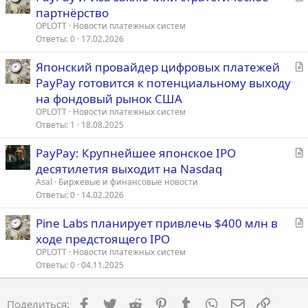
т
партнёрство
а
OPLOTT
Новости платежных систем
т
Ответы
0
17.02.2026
ь
С
Японский провайдер цифровых платежей
я
т
PayPay готовится к потенциальному выходу
а
на фондовый рынок США
т
OPLOTT
Новости платежных систем
ь
Ответы
1
18.08.2025
я
С
PayPay: Крупнейшее японское IPO
т
десятилетия выходит на Nasdaq
а
Asal
Биржевые и финансовые новости
т
Ответы
0
14.02.2026
ь
С
Pine Labs планирует привлечь $400 млн в
я
т
ходе предстоящего IPO
а
OPLOTT
Новости платежных систем
т
Ответы
0
04.11.2025
ь
я
Facebook
Twitter
Reddit
Pinterest
Tumblr
WhatsApp
Электронна
Ссылка
Поделиться: