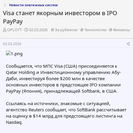
Новости платежных систем
Visa станет якорным инвестором в IPO
PayPay
А
Д
К
К
К
OPLOTT
02.03.2026
За рубежом
Технологии
Финансы
в
а
а
а
а
т
т
т
т
т
02.03.2026
о
а
е
е
е
р
н
г
г
г
т
а
о
о
о
е
ч
р
р
р
Сообщается, что МПС Visa (США) присоединяется к
м
а
и
и
и
Qatar Holding и Инвестиционному управлению Абу-
ы
л
я
я
я
а
Даби, инвестируя более $200 млн в качестве
основных инвесторов в предстоящее IPO компании
PayPay (Япония), принадлежащей Softbank, в США.
Ссылаясь на источники, знакомые с ситуацией,
агентство Reuters сообщает, что SoftBank рассчитывает
на оценку в $14 млрд для предстоящего листинга на
Nasdaq.