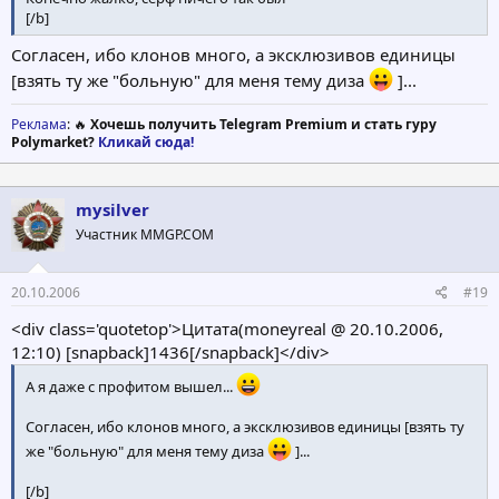
[/b]
Согласен, ибо клонов много, а эксклюзивов единицы
[взять ту же "больную" для меня тему диза
]...
Реклама
: 🔥
Хочешь получить Telegram Premium и стать гуру
Polymarket?
Кликай сюда!
mysilver
Участник MMGP.COM
20.10.2006
#19
<div class='quotetop'>Цитата(moneyreal @ 20.10.2006,
12:10) [snapback]1436[/snapback]</div>
А я даже с профитом вышел...
Согласен, ибо клонов много, а эксклюзивов единицы [взять ту
же "больную" для меня тему диза
]...
[/b]