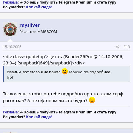
Реклама
: 🔥
Хочешь получить Telegram Premium и стать гуру
первого цикла и закрылся...
Polymarket?
Кликай сюда!
[/b]
mysilver
Участник MMGP.COM
15.10.2006
#13
<div class='quotetop'>Цитата(Bender26Pro @ 14.10.2006,
23:04) [snapback]649[/snapback]</div>
Извини, вот этого я не понял
Можно по-подробнее
[/b]
Ты хочешь, чтобы он тебе подробно про тот скам-серф
рассказал? А не офтопом ли это будет?
Реклама
: 🔥
Хочешь получить Telegram Premium и стать гуру
Polymarket?
Кликай сюда!