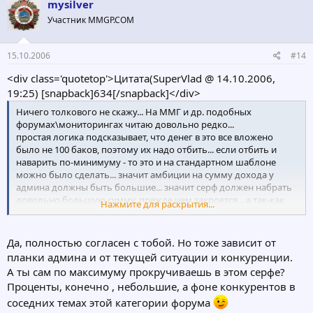
mysilver
Участник MMGP.COM
15.10.2006
#14
<div class='quotetop'>Цитата(SuperVlad @ 14.10.2006,
19:25) [snapback]634[/snapback]</div>
Ничего толкового не скажу... На ММГ и др. подобных
форумах\мониторингах читаю довольно редко...
простая логика подсказывает, что денег в это все вложено
было не 100 баков, поэтому их надо отбить... если отбить и
наварить по-минимуму - то это и на стандартном шаблоне
можно было сделать... значит амбиции на сумму дохода у
админа должны быть большие... значит серф должен набрать
довольно большую сумму, прежде чем закроется... а так-как
Нажмите для раскрытия...
прирост юзеров, из-за небольших процентов, идет не
обвально скачками, а постепенно и плавно, то срок до
закрытия еще довольно большой... поэтому именно сейчас, в
Да, полностью согласен с тобой. Но тоже зависит от
самом начале, можно вкладывать почти со 100% спокойствием
планки админа и от текущей ситуации и конкуренции.
за вложенные деньги...
А ты сам по максимуму прокручиваешь в этом серфе?
но все это - только лично мои логические рассуждения.
Проценты, конечно , небольшие, а фоне конкурентов в
[/b]
соседних темах этой категории форума