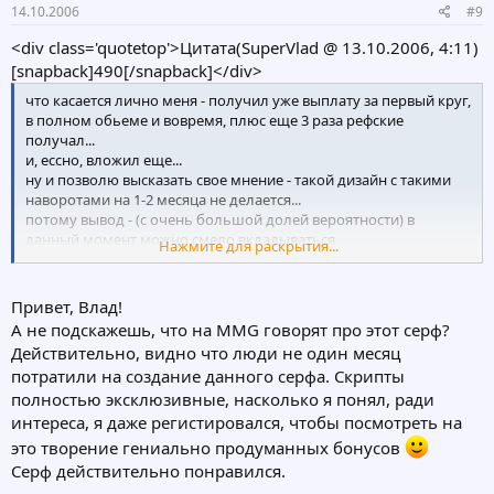
14.10.2006
#9
<div class='quotetop'>Цитата(SuperVlad @ 13.10.2006, 4:11)
[snapback]490[/snapback]</div>
что касается лично меня - получил уже выплату за первый круг,
в полном обьеме и вовремя, плюс еще 3 раза рефские
получал...
и, ессно, вложил еще...
ну и позволю высказать свое мнение - такой дизайн с такими
наворотами на 1-2 месяца не делается...
потому вывод - (с очень большой долей вероятности) в
данный момент можно смело вкладываться
Нажмите для раскрытия...
[/b]
Привет, Влад!
А не подскажешь, что на MMG говорят про этот серф?
Действительно, видно что люди не один месяц
потратили на создание данного серфа. Скрипты
полностью эксклюзивные, насколько я понял, ради
интереса, я даже регистировался, чтобы посмотреть на
это творение гениально продуманных бонусов
Серф действительно понравился.