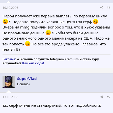
10.10.2006
#6
Народ получает уже первые выплаты по первому циклу
Я недавно получил халявные центы за серф
Вчера на mmg подняли вопрос о том, что в хьюс указаны
не правдивые данные
Я кобы это были данные
одного знакомого одного манимэйкера из США. Надо же
так попасть
Но все это вроде улажено...главное, что
платит B)
Реклама
: 🔥
Хочешь получить Telegram Premium и стать гуру
Polymarket?
Кликай сюда!
SuperVlad
Новичок
13.10.2006
#7
т.к. серф очень не стандартный, то вот подробности: