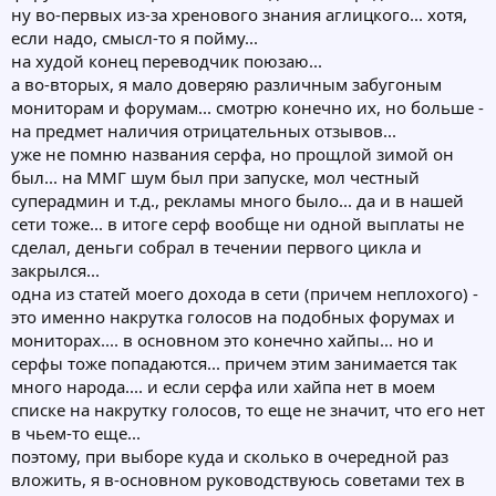
ну во-первых из-за хренового знания аглицкого... хотя,
если надо, смысл-то я пойму...
на худой конец переводчик поюзаю...
а во-вторых, я мало доверяю различным забугоным
мониторам и форумам... смотрю конечно их, но больше -
на предмет наличия отрицательных отзывов...
уже не помню названия серфа, но прощлой зимой он
был... на ММГ шум был при запуске, мол честный
суперадмин и т.д., рекламы много было... да и в нашей
сети тоже... в итоге серф вообще ни одной выплаты не
сделал, деньги собрал в течении первого цикла и
закрылся...
одна из статей моего дохода в сети (причем неплохого) -
это именно накрутка голосов на подобных форумах и
мониторах.... в основном это конечно хайпы... но и
серфы тоже попадаются... причем этим занимается так
много народа.... и если серфа или хайпа нет в моем
списке на накрутку голосов, то еще не значит, что его нет
в чьем-то еще...
поэтому, при выборе куда и сколько в очередной раз
вложить, я в-основном руководствуюсь советами тех в