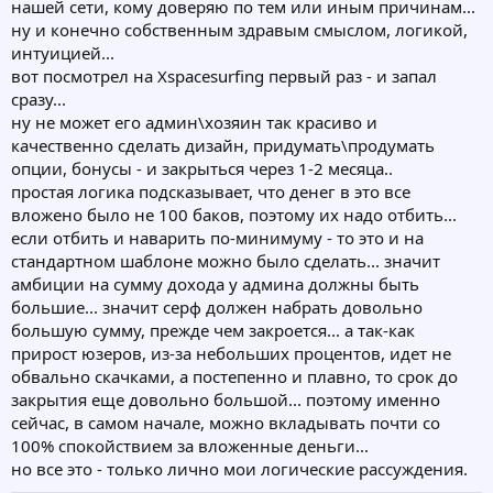
нашей сети, кому доверяю по тем или иным причинам...
ну и конечно собственным здравым смыслом, логикой,
интуицией...
вот посмотрел на Xspacesurfing первый раз - и запал
сразу...
ну не может его админ\хозяин так красиво и
качественно сделать дизайн, придумать\продумать
опции, бонусы - и закрыться через 1-2 месяца..
простая логика подсказывает, что денег в это все
вложено было не 100 баков, поэтому их надо отбить...
если отбить и наварить по-минимуму - то это и на
стандартном шаблоне можно было сделать... значит
амбиции на сумму дохода у админа должны быть
большие... значит серф должен набрать довольно
большую сумму, прежде чем закроется... а так-как
прирост юзеров, из-за небольших процентов, идет не
обвально скачками, а постепенно и плавно, то срок до
закрытия еще довольно большой... поэтому именно
сейчас, в самом начале, можно вкладывать почти со
100% спокойствием за вложенные деньги...
но все это - только лично мои логические рассуждения.