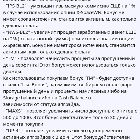
- "IPS-BL2" - уменьшит изымаемую коммисию ЕЩЕ на 1%
в случае использования опции X-SpaceWN. Бонус не
имеет срока истечения, становится активным, как только
сделана оплата.
- "NWS-BL2" - увеличит процент заработанных денег ЕЩЕ
на 2% (от заказанной суммы) при использовании опции
X-SpaceEarn. Бонус не имеет срока истечения, становится
активным, как только сделана оплата.
- "TM" - позволяет начислить проценты за пропущенный
день серфинга! Этот бонус может использоваться только
дважды.
Как использовать: покупаем бонус "TM" - будет доступна
ссылка "Use Bonus", затем жмем, выбираем в календаре
пропущенный день и проценты начилсены! Либо на
Storage balance либо на Cash Balance в
зависимости от статуса апгрэйда.
- "MAXS" - позоляет увеличить число доступных юнитов с
500 до 1000. Этот бонус действителен только 30 дней с
момента покупки.
- "UP-4" - позоляет увеличить число одновременно
активных апгрэйдов с 2 до 4. Этот бонус действителен