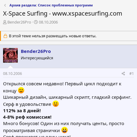
Архив раздела: Список проблемных программ
X-Space Surfing - www.xspacesurfing.com
А
Д
Bender26Pro
08.10.2006
в
а
т
т
В этой теме нельзя размещать новые ответы.
о
а
р
н
т
а
Bender26Pro
е
ч
Интересующийся
м
а
ы
л
а
08.10.2006
#1
Открылся совсем недавно! Первый цикл подходит к
концу
Шикарный дизайн, шикарный скрипт, гладкий серфинг.
Серф в удовольствие
112% за 8 дней!
4-8% реф комиссия!
Много бонусов! Один из них получать центы, просто
просматривая странички
Серф проживет не один цикл!