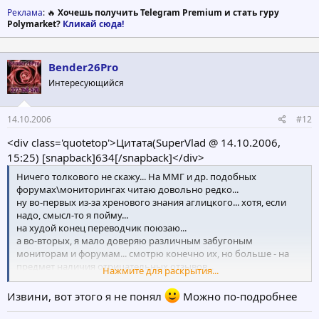
Реклама
: 🔥
Хочешь получить Telegram Premium и стать гуру
Polymarket?
Кликай сюда!
Bender26Pro
Интересующийся
14.10.2006
#12
<div class='quotetop'>Цитата(SuperVlad @ 14.10.2006,
15:25) [snapback]634[/snapback]</div>
Ничего толкового не скажу... На ММГ и др. подобных
форумах\мониторингах читаю довольно редко...
ну во-первых из-за хренового знания аглицкого... хотя, если
надо, смысл-то я пойму...
на худой конец переводчик поюзаю...
а во-вторых, я мало доверяю различным забугоным
мониторам и форумам... смотрю конечно их, но больше - на
предмет наличия отрицательных отзывов...
Нажмите для раскрытия...
уже не помню названия серфа, но прощлой зимой он был... на
ММГ шум был при запуске, мол честный суперадмин и т.д.,
Извини, вот этого я не понял
Можно по-подробнее
рекламы много было... да и в нашей сети тоже... в итоге серф
вообще ни одной выплаты не сделал, деньги собрал в течении