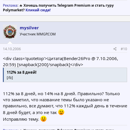
Реклама
: 🔥
Хочешь получить Telegram Premium и стать гуру
Polymarket?
Кликай сюда!
mysilver
Участник MMGP.COM
14.10.2006
#10
<div class='quotetop'>Цитата(Bender26Pro @ 7.10.2006,
20:59) [snapback]200[/snapback]</div>
112% за 8 дней!
[/b]
112% за 8 дней, но 14% на 8 дней. Правильно? Только
что заметил, что название темы было указано не
правильно, все думают, что 112% каждый день в течение
8 дней будет, а это не так
Исправляю тему.