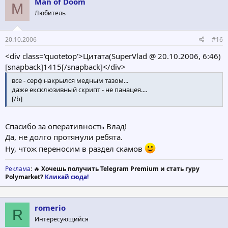
Man of Doom
M
Любитель
20.10.2006
#16
<div class='quotetop'>Цитата(SuperVlad @ 20.10.2006, 6:46)
[snapback]1415[/snapback]</div>
все - серф накрылся медным тазом...
даже ексклюзивный скрипт - не панацея....
[/b]
Спасибо за оперативность Влад!
Да, не долго протянули ребята.
Ну, чтож переносим в раздел скамов
Реклама
: 🔥
Хочешь получить Telegram Premium и стать гуру
Polymarket?
Кликай сюда!
romerio
R
Интересующийся