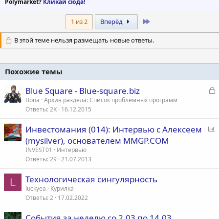
Polymarket?
Кликай сюда!
Last
1 из 2
Вперёд
В этой теме нельзя размещать новые ответы.
Похожие темы
З
Blue Square - Blue-square.biz
а
Bona
Архив раздела: Список проблемных программ
Ответы
2K
16.12.2015
к
р
Инвестомания (014): Интервью с Алексеем
п
(mysilver), основателем MMGP.COM
т
р
INVEST01
Интервью
а
о
Ответы
29
21.07.2013
с
Технологическая сингулярность
L
luckyea
Курилка
Ответы
2
17.02.2022
События за неделю со 2,03 по 14.03