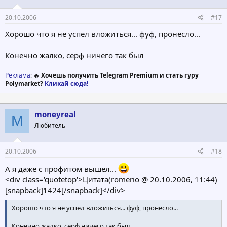
20.10.2006
#17
Хорошо что я не успел вложиться... фуф, пронесло...
Конечно жалко, серф ничего так был
Реклама
: 🔥
Хочешь получить Telegram Premium и стать гуру
Polymarket?
Кликай сюда!
moneyreal
M
Любитель
20.10.2006
#18
А я даже с профитом вышел...
<div class='quotetop'>Цитата(romerio @ 20.10.2006, 11:44)
[snapback]1424[/snapback]</div>
Хорошо что я не успел вложиться... фуф, пронесло...
Конечно жалко, серф ничего так был