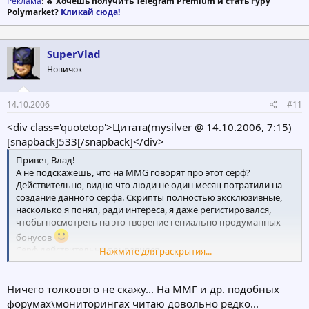
Реклама
: 🔥
Хочешь получить Telegram Premium и стать гуру
Polymarket?
Кликай сюда!
SuperVlad
Новичок
14.10.2006
#11
<div class='quotetop'>Цитата(mysilver @ 14.10.2006, 7:15)
[snapback]533[/snapback]</div>
Привет, Влад!
А не подскажешь, что на MMG говорят про этот серф?
Действительно, видно что люди не один месяц потратили на
создание данного серфа. Скрипты полностью эксклюзивные,
насколько я понял, ради интереса, я даже регистировался,
чтобы посмотреть на это творение гениально продуманных
бонусов
Серф действительно понравился.
Нажмите для раскрытия...
[/b]
Ничего толкового не скажу... На ММГ и др. подобных
форумах\мониторингах читаю довольно редко...