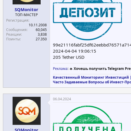
SQMonitor
ТОП-МАСТЕР
Регистрация
10.11.2008
Сообщения
60,045
Реакции
3,838
Поинты
27.350
99e21116fabf25df62eebbd76571a71
2024-04-04 19:06:15
205 Tether USD
Реклама
: 🔥
Хочешь получить Telegram Pre
Качественный Мониторинг Инвестиций |
Часто Задаваемые Вопросы об Инвест-Пр
06.04.2024
SQMonitor