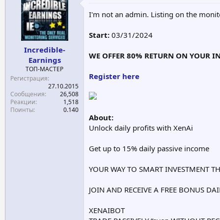
е
ч
I'm not an admin. Listing on the monit
м
а
ы
л
а
Start:
03/31/2024
Incredible-
WE OFFER 80% RETURN ON YOUR IN
Earnings
ТОП-МАСТЕР
Register here
Регистрация
27.10.2015
Сообщения
26,508
Реакции
1,518
Поинты
0.140
About:
Unlock daily profits with XenAi
Get up to 15% daily passive income
YOUR WAY TO SMART INVESTMENT THR
JOIN AND RECEIVE A FREE BONUS DAI
XENAIBOT