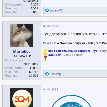
07.05.2018
Сообщения
1,200
Реакции
1,561
Р
sabirov72
Поинты
0.010
е
а
к
ц
02.04.2024
и
и
Тут достаточно взглянуть кто TC, ч
:
Реклама
: 🔥
Хочешь получить Telegram Pre
Все свои обмены совершаю - ТуТ!
(бону
MurloKot
Забирай
+0.03$ за пост!
ТОП-МАСТЕР
Регистрация
20.11.2012
Сообщения
30,833
Реакции
69,762
Р
BitPump
Поинты
31.596
е
а
к
ц
04.04.2024
и
и
: