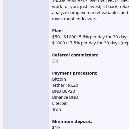
TRADE PASSIVELY “even WITHOUT RECRU
work for you, just invest, sit back, re
analyze complex market variables and p
investment endeavors.
Plan:
$50 - $1000: 5.6% per day for 30 days
$1000+: 7.5% per day for 30 days (dep
Referral commission:
3%
Payment processors:
Bitcoin
Tether TRC20
BNB BEP20
Binance BNB
Litecoin
Tron
Minimum deposit:
$10