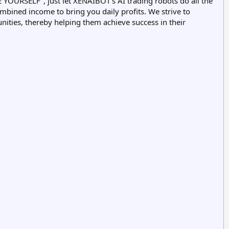
RSELF", just let XENAIBOT's AI trading robots do all the
combined income to bring you daily profits. We strive to
nities, thereby helping them achieve success in their