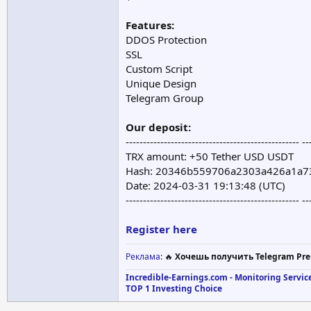
Features:
DDOS Protection
SSL
Custom Script
Unique Design
Telegram Group
Our deposit:
-------------------------------------------------- --
TRX amount: +50 Tether USD USDT
Hash: 20346b559706a2303a426a1a7
Date: 2024-03-31 19:13:48 (UTC)
-------------------------------------------------- --
Register here
Реклама
: 🔥
Хочешь получить Telegram Pre
Incredible-Earnings.com - Monitoring Servic
TOP 1 Investing Choice