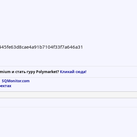
445fe63d8cae4a91b7104f33f7a646a31
mium и стать гуру Polymarket?
Кликай сюда!
 SQMonitor.com
оектах