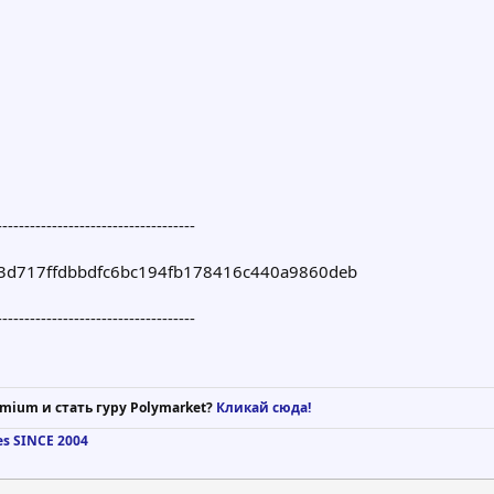
------------------------------------
3d717ffdbbdfc6bc194fb178416c440a9860deb
------------------------------------
mium и стать гуру Polymarket?
Кликай сюда!
es SINCE 2004