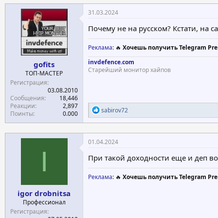
31.03.2024
Почему не на русском? Кстати, на с
Реклама
: 🔥
Хочешь получить Telegram Pre
invdefence.com
gofits
Старейший монитор хайпов
ТОП-МАСТЕР
Регистрация
03.08.2010
Сообщения
18,446
Реакции
2,897
Р
sabirov72
Поинты
0.000
е
а
к
ц
01.04.2024
и
I
и
При такой доходности еще и деп во
:
Реклама
: 🔥
Хочешь получить Telegram Pre
igor drobnitsa
Профессионал
Регистрация