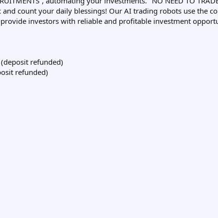
ITMENTS”, automating your investments. "NO NEED TO TRADE YOU
lax and count your daily blessings! Our AI trading robots use the 
rovide investors with reliable and profitable investment opportu
 (deposit refunded)
osit refunded)