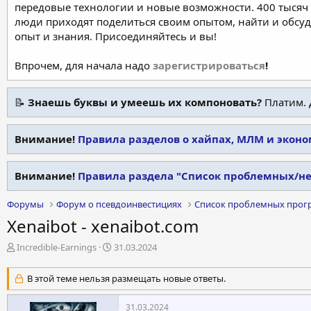
передовые технологии и новые возможности. 400 тысяч 
люди приходят поделиться своим опытом, найти и обсу
опыт и знания. Присоединяйтесь и вы!
Впрочем, для начала надо
зарегистрироваться
!
📝
Знаешь буквы и умеешь их компоновать?
Платим. 
Внимание!
Правила разделов о хайпах, МЛМ и экон
Внимание!
Правила раздела "Список проблемных/н
Форумы
Форум о псевдоинвестициях
Список проблемных прог
Xenaibot - xenaibot.com
А
Д
Incredible-Earnings
31.03.2024
в
а
т
т
В этой теме нельзя размещать новые ответы.
о
а
р
н
31.03.2024
т
а