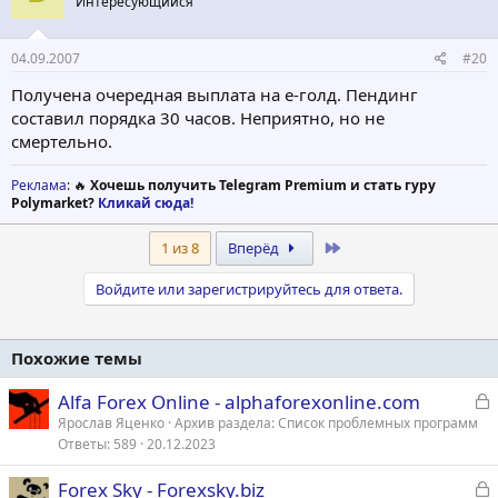
Интересующийся
04.09.2007
#20
Получена очередная выплата на е-голд. Пендинг
составил порядка 30 часов. Неприятно, но не
смертельно.
Реклама
: 🔥
Хочешь получить Telegram Premium и стать гуру
Polymarket?
Кликай сюда!
Last
1 из 8
Вперёд
Войдите или зарегистрируйтесь для ответа.
Похожие темы
З
Alfa Forex Online - alphaforexonline.com
а
Ярослав Яценко
Архив раздела: Список проблемных программ
Ответы
589
20.12.2023
к
р
З
Forex Sky - Forexsky.biz