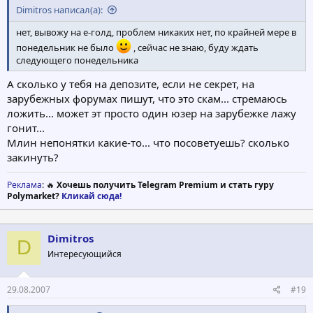
Dimitros написал(а):
нет, вывожу на е-голд, проблем никаких нет, по крайней мере в
понедельник не было
, сейчас не знаю, буду ждать
следующего понедельника
А сколько у тебя на депозите, если не секрет, на
зарубежных форумах пишут, что это скам... стремаюсь
ложить... может эт просто один юзер на зарубежке лажу
гонит...
Млин непонятки какие-то... что посоветуешь? сколько
закинуть?
Реклама
: 🔥
Хочешь получить Telegram Premium и стать гуру
Polymarket?
Кликай сюда!
Dimitros
D
Интересующийся
29.08.2007
#19