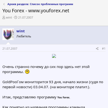
Архив раздела: Список проблемных программ
You Forex - www.youforex.net
А
Д
wint
21.07.2007
в
а
т
т
о
а
wint
р
н
Любитель
т
а
е
ч
м
а
21.07.2007
#1
ы
л
а
Очень странно почему до сих пор здесь нет этой
программы.
GoldPool`ом мониторится 93 дня, начало жизни (судя по
первой новости) 03.04.07. (на мониторе платит.).
Итак, представляю программу
You Forex.
Как понятно из названия программы команда