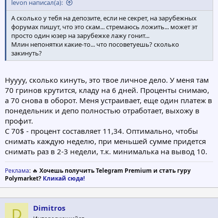
levon написал(а):
А сколько у тебя на депозите, если не секрет, на зарубежных
форумах пишут, что это скам... стремаюсь ложить... может эт
просто один юзер на зарубежке лажу гонит...
Млин непонятки какие-то... что посоветуешь? сколько
закинуть?
Нуууу, сколько кинуть, это твое личное дело. У меня там
70 гринов крутится, кладу на 6 дней. Проценты снимаю,
а 70 снова в оборот. Меня устраивает, еще один платеж в
понедельник и депо полностью отработает, выхожу в
профит.
С 70$ - процент составляет 11,34. Оптимально, чтобы
снимать каждую неделю, при меньшей сумме придется
снимать раз в 2-3 недели, т.к. минималька на вывод 10.
Реклама
: 🔥
Хочешь получить Telegram Premium и стать гуру
Polymarket?
Кликай сюда!
Dimitros
D