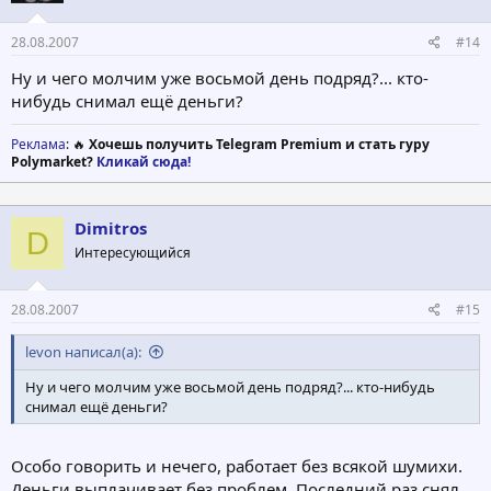
28.08.2007
#14
Ну и чего молчим уже восьмой день подряд?... кто-
нибудь снимал ещё деньги?
Реклама
: 🔥
Хочешь получить Telegram Premium и стать гуру
Polymarket?
Кликай сюда!
Dimitros
D
Интересующийся
28.08.2007
#15
levon написал(а):
Ну и чего молчим уже восьмой день подряд?... кто-нибудь
снимал ещё деньги?
Особо говорить и нечего, работает без всякой шумихи.
Деньги выплачивает без проблем. Последний раз снял