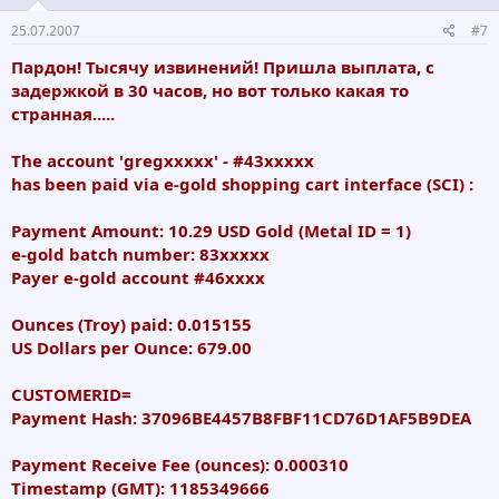
25.07.2007
#7
Пардон! Тысячу извинений! Пришла выплата, с
задержкой в 30 часов, но вот только какая то
странная.....
The account 'gregххххх' - #43ххххх
has been paid via e-gold shopping cart interface (SCI) :
Payment Amount: 10.29 USD Gold (Metal ID = 1)
e-gold batch number: 83ххххх
Payer e-gold account #46хххх
Ounces (Troy) paid: 0.015155
US Dollars per Ounce: 679.00
CUSTOMERID=
Payment Hash: 37096BE4457B8FBF11CD76D1AF5B9DEA
Payment Receive Fee (ounces): 0.000310
Timestamp (GMT): 1185349666