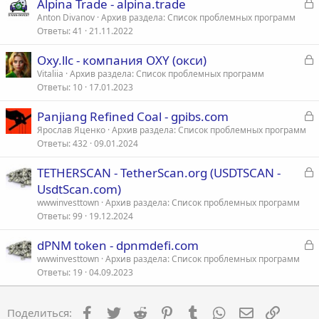
З
Alpina Trade - alpina.trade
а
Anton Divanov
Архив раздела: Список проблемных программ
Ответы
41
21.11.2022
к
р
З
Oxy.llc - компания OXY (окси)
а
Vitaliia
Архив раздела: Список проблемных программ
т
Ответы
10
17.01.2023
к
а
р
З
Panjiang Refined Coal - gpibs.com
а
Ярослав Яценко
Архив раздела: Список проблемных программ
т
Ответы
432
09.01.2024
к
а
р
З
TETHERSCAN - TetherScan.org (USDTSCAN -
а
UsdtScan.com)
т
к
wwwinvesttown
Архив раздела: Список проблемных программ
а
р
Ответы
99
19.12.2024
З
dPNM token - dpnmdefi.com
т
а
wwwinvesttown
Архив раздела: Список проблемных программ
а
Ответы
19
04.09.2023
к
р
Facebook
Twitter
Reddit
Pinterest
Tumblr
WhatsApp
Электронна
Ссылка
Поделиться:
т