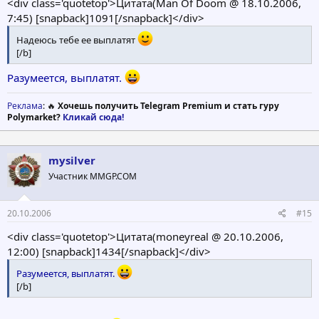
<div class='quotetop'>Цитата(Man Of Doom @ 18.10.2006,
7:45) [snapback]1091[/snapback]</div>
Надеюсь тебе ее выплатят
[/b]
Разумеется, выплатят.
Реклама
: 🔥
Хочешь получить Telegram Premium и стать гуру
Polymarket?
Кликай сюда!
mysilver
Участник MMGP.COM
20.10.2006
#15
<div class='quotetop'>Цитата(moneyreal @ 20.10.2006,
12:00) [snapback]1434[/snapback]</div>
Разумеется, выплатят.
[/b]