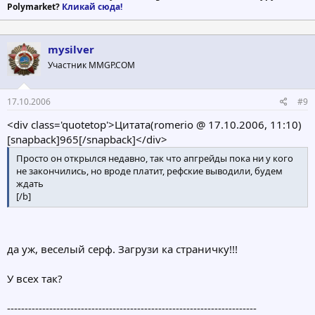
Polymarket?
Кликай сюда!
mysilver
Участник MMGP.COM
17.10.2006
#9
<div class='quotetop'>Цитата(romerio @ 17.10.2006, 11:10)
[snapback]965[/snapback]</div>
Просто он открылся недавно, так что апгрейды пока ни у кого
не закончились, но вроде платит, рефские выводили, будем
ждать
[/b]
да уж, веселый серф. Загрузи ка страничку!!!
У всех так?
-----------------------------------------------------------------------