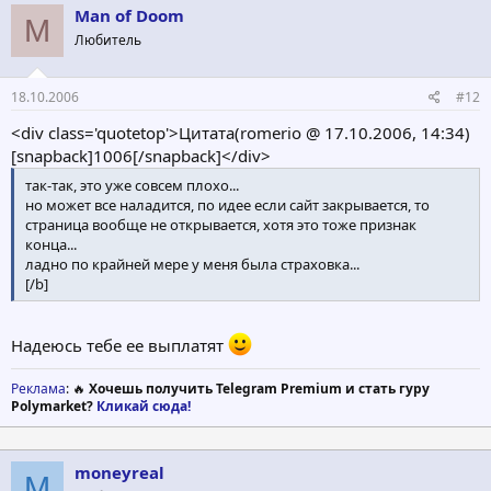
Man of Doom
M
Любитель
18.10.2006
#12
<div class='quotetop'>Цитата(romerio @ 17.10.2006, 14:34)
[snapback]1006[/snapback]</div>
так-так, это уже совсем плохо...
но может все наладится, по идее если сайт закрывается, то
страница вообще не открывается, хотя это тоже признак
конца...
ладно по крайней мере у меня была страховка...
[/b]
Надеюсь тебе ее выплатят
Реклама
: 🔥
Хочешь получить Telegram Premium и стать гуру
Polymarket?
Кликай сюда!
moneyreal
M