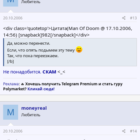
Любитель
20.10.2006
#13
<div class='quotetop'>Цитата(Man Of Doom @ 17.10.2006,
14:56) [snapback]982[/snapback]</div>
Да, можно перенести.
Если, что опять подымем эту тему
Так, что пока переезжаем.
[/b]
Не понадобится.
СКАМ
<_<
Реклама
: 🔥
Хочешь получить Telegram Premium и стать гуру
Polymarket?
Кликай сюда!
moneyreal
M
Любитель
20.10.2006
#14