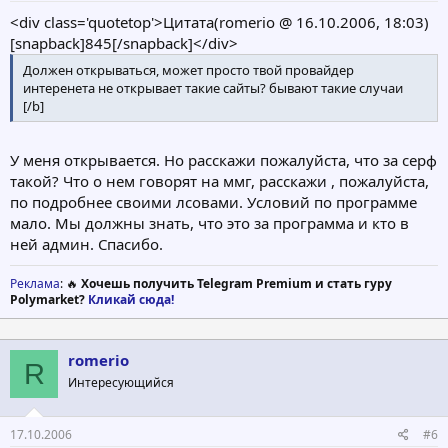
<div class='quotetop'>Цитата(romerio @ 16.10.2006, 18:03)
[snapback]845[/snapback]</div>
Должен открываться, может просто твой провайдер
интеренета не открывает такие сайты? бывают такие случаи
[/b]
У меня открывается. Но расскажи пожалуйста, что за серф
такой? Что о нем говорят на ммг, расскажи , пожалуйста,
по подробнее своими лсовами. Условий по программе
мало. Мы должны знать, что это за программа и кто в
ней админ. Спасибо.
Реклама
: 🔥
Хочешь получить Telegram Premium и стать гуру
Polymarket?
Кликай сюда!
romerio
R
Интересующийся
17.10.2006
#6