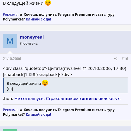
В следущей жизни
Реклама
: 🔥
Хочешь получить Telegram Premium и стать гуру
Polymarket?
Кликай сюда!
moneyreal
M
Любитель
21.10.2006
#16
<div class='quotetop'>Цитата(mysilver @ 20.10.2006, 17:30)
[snapback]1458[/snapback]</div>
В следущей жизни
[/b]
:huh:
Не соглашусь. Страховщиком
romerio
являюсь я.
Реклама
: 🔥
Хочешь получить Telegram Premium и стать гуру
Polymarket?
Кликай сюда!