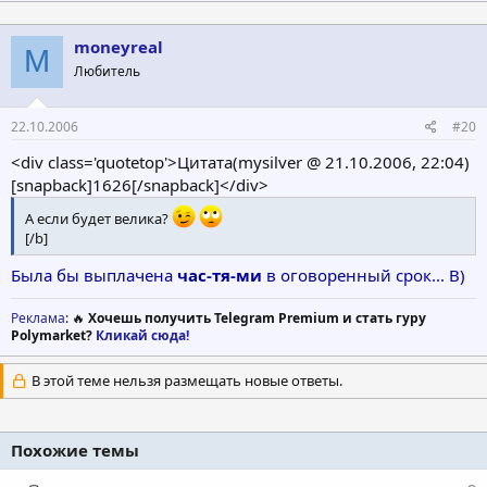
moneyreal
M
Любитель
22.10.2006
#20
<div class='quotetop'>Цитата(mysilver @ 21.10.2006, 22:04)
[snapback]1626[/snapback]</div>
А если будет велика?
[/b]
Была бы выплачена
час-тя-ми
в оговоренный срок... B)
Реклама
: 🔥
Хочешь получить Telegram Premium и стать гуру
Polymarket?
Кликай сюда!
В этой теме нельзя размещать новые ответы.
Похожие темы