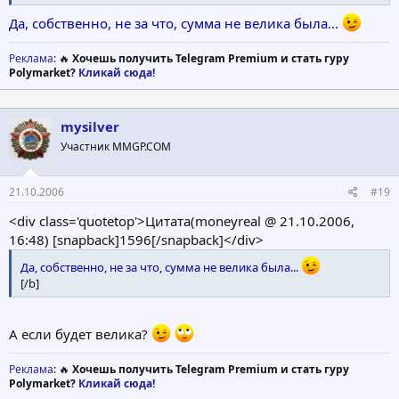
Да, собственно, не за что, сумма не велика была...
Реклама
: 🔥
Хочешь получить Telegram Premium и стать гуру
Polymarket?
Кликай сюда!
mysilver
Участник MMGP.COM
21.10.2006
#19
<div class='quotetop'>Цитата(moneyreal @ 21.10.2006,
16:48) [snapback]1596[/snapback]</div>
Да, собственно, не за что, сумма не велика была...
[/b]
А если будет велика?
Реклама
: 🔥
Хочешь получить Telegram Premium и стать гуру
Polymarket?
Кликай сюда!