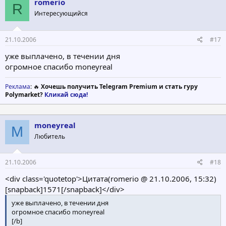
romerio
R
Интересующийся
21.10.2006
#17
уже выплачено, в течении дня
огромное спасибо moneyreal
Реклама
: 🔥
Хочешь получить Telegram Premium и стать гуру
Polymarket?
Кликай сюда!
moneyreal
M
Любитель
21.10.2006
#18
<div class='quotetop'>Цитата(romerio @ 21.10.2006, 15:32)
[snapback]1571[/snapback]</div>
уже выплачено, в течении дня
огромное спасибо moneyreal
[/b]