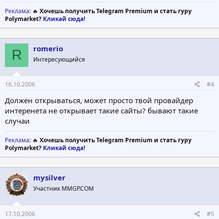
начислено в конце апа на баланс аккаунта бонусное
Реклама
: 🔥
Хочешь получить Telegram Premium и стать гуру
вознаграждение в размере 0,7% от апгрейда.
Polymarket?
Кликай сюда!
Регистрация тут
[/b]
romerio
R
Интересующийся
16.10.2006
#4
Должен открываться, может просто твой провайдер
интеренета не открывает такие сайты? бывают такие
случаи
Реклама
: 🔥
Хочешь получить Telegram Premium и стать гуру
Polymarket?
Кликай сюда!
mysilver
Участник MMGP.COM
17.10.2006
#5