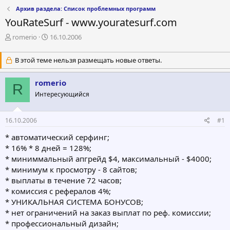
Архив раздела: Список проблемных программ
YouRateSurf - www.youratesurf.com
А
Д
romerio
16.10.2006
в
а
т
т
В этой теме нельзя размещать новые ответы.
о
а
р
н
romerio
т
а
R
е
ч
Интересующийся
м
а
ы
л
а
16.10.2006
#1
* автоматический серфинг;
* 16% * 8 дней = 128%;
* миниммальный апгрейд $4, максимальный - $4000;
* минимум к просмотру - 8 сайтов;
* выплаты в течение 72 часов;
* комиссия с рефералов 4%;
* УНИКАЛЬНАЯ СИСТЕМА БОНУСОВ;
* нет ограничений на заказ выплат по реф. комиссии;
* профессиональный дизайн;