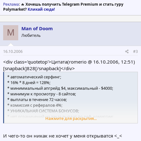
Реклама
: 🔥
Хочешь получить Telegram Premium и стать гуру
Polymarket?
Кликай сюда!
Man of Doom
M
Любитель
16.10.2006
#3
<div class='quotetop'>Цитата(romerio @ 16.10.2006, 12:51)
[snapback]828[/snapback]</div>
* автоматический серфинг;
* 16% * 8 дней = 128%;
* миниммальный апгрейд $4, максимальный - $4000;
* минимум к просмотру - 8 сайтов;
* выплаты в течение 72 часов;
* комиссия с рефералов 4%;
* УНИКАЛЬНАЯ СИСТЕМА БОНУСОВ;
* нет ограничений на заказ выплат по реф. комиссии;
Нажмите для раскрытия...
* профессиональный дизайн;
* в наличии мониторы и форумы.
И чего-то он никак не хочет у меня открыватся <_<
За каждые 4 голоса в день в поддержку серфа Вам будет