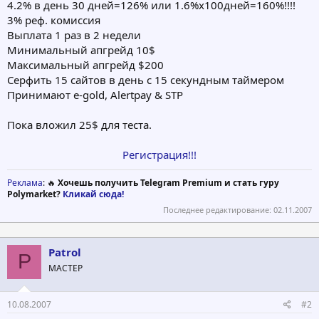
показаны в нашем ротаторе.
4.2% в день 30 дней=126% или 1.6%х100дней=160%!!!!
Мы также предлагаем Вам возможность заработать на Вашем
3% реф. комиссия
членстве, поскольку мы получаем прибыль.
Выплата 1 раз в 2 недели
Минимальный апгрейд 10$
Максимальный апгрейд $200
Серфить 15 сайтов в день с 15 секундным таймером
Принимают e-gold, Alertpay & STP
Пока вложил 25$ для теста.
Регистрация!!!
Реклама
: 🔥
Хочешь получить Telegram Premium и стать гуру
Polymarket?
Кликай сюда!
Последнее редактирование:
02.11.2007
Patrol
P
МАСТЕР
10.08.2007
#2