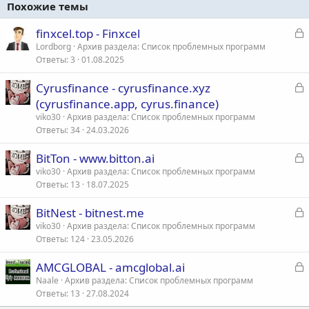
Похожие темы
З
finxcel.top - Finxcel
а
Lordborg
Архив раздела: Список проблемных программ
Ответы
3
01.08.2025
к
р
З
Сyrusfinance - cyrusfinance.xyz
а
(cyrusfinance.app, cyrus.finance)
т
к
viko30
Архив раздела: Список проблемных программ
а
р
Ответы
34
24.03.2026
З
BitTon - www.bitton.ai
т
а
viko30
Архив раздела: Список проблемных программ
а
Ответы
13
18.07.2025
к
р
З
BitNest - bitnest.me
а
viko30
Архив раздела: Список проблемных программ
т
Ответы
124
23.05.2026
к
а
р
З
AMCGLOBAL - amcglobal.ai
а
Naale
Архив раздела: Список проблемных программ
т
Ответы
13
27.08.2024
к
а