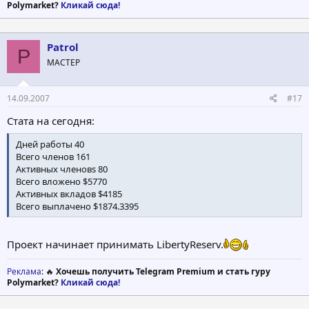
Polymarket?
Кликай сюда!
Всем спасибо и приятных выходных
Ричард
Patrol
P
МАСТЕР
14.09.2007
#17
Стата на сегодня:
Дней работы 40
Всего членов 161
Активных членовs 80
Всего вложено $5770
Активных вкладов $4185
Всего выплачено $1874.3395
Проект начинает принимать LibertyReserv.
Реклама
: 🔥
Хочешь получить Telegram Premium и стать гуру
Polymarket?
Кликай сюда!