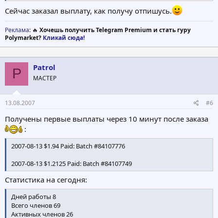
хотим проверить и устранить любые проблемы, которые мы
Сейчас заказал выплату, как получу отпишусь.
можем иметь с выплатами прежде, чем мы станем немного
больше. Обычно, мы позволим выплаты каждые 15-30 дней.
Реклама
: 🔥
Хочешь получить Telegram Premium и стать гуру
Помните, когда Вы закажите выплату сегодня, наши сроки
Polymarket?
Кликай сюда!
заявляют, что мы имеем 1-5 дней, чтобы заплатить Вам.....
однако, это будет наиболее вероятно сделано сегодня.
Patrol
Еще раз спасибо за выбор ZProSurf.
P
МАСТЕР
ZProSurf
Админ
13.08.2007
#6
Получены первые выплаты через 10 минут после заказа
:
2007-08-13 $1.94 Paid: Batch #84107776
2007-08-13 $1.2125 Paid: Batch #84107749
Статистика на сегодня:
Дней работы 8
Всего членов 69
Активных членов 26