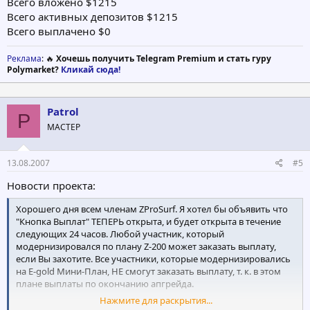
Всего вложено $1215
Этот план может ТОЛЬКО быть куплен с E-gold.
Всего активных депозитов $1215
Хорошо я думаю, что это все, что я должен был сказать пока.
Всего выплачено $0
Продолжайте рекламировать нашу программу, я думаю через
короткое время у нас будет одна "большая программой"... это
Реклама
: 🔥
Хочешь получить Telegram Premium и стать гуру
моя цель так или иначе.
Polymarket?
Кликай сюда!
Приятного дня!!!
Patrol
ZProSurf
P
Admin
МАСТЕР
13.08.2007
#5
Новости проекта:
Хорошего дня всем членам ZProSurf. Я хотел бы объявить что
"Кнопка Выплат" ТЕПЕРЬ открыта, и будет открыта в течение
следующих 24 часов. Любой участник, который
модернизировался по плану Z-200 может заказать выплату,
если Вы захотите. Все участники, которые модернизировались
на E-gold Мини-План, НЕ смогут заказать выплату, т. к. в этом
плане выплаты по окончанию апгрейда.
Нажмите для раскрытия...
Мы открываем кнопку выплаты немного рано, поскольку мы