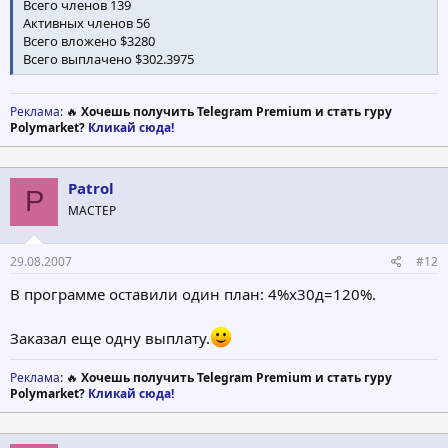
Всего членов 139
Кроме того, помните, мы платим 5% комиссии с реферралов,
Активных членов 56
так что удостоверьтесь, что Вы рекламируете ZproSurf также на
Всего вложено $3280
других сайтах.
Всего выплачено $302.3975
Спасибо
ZProSurf
Реклама
: 🔥
Хочешь получить Telegram Premium и стать гуру
Admin
Polymarket?
Кликай сюда!
Patrol
P
МАСТЕР
29.08.2007
#12
В программе оставили один план: 4%х30д=120%.
Заказал еще одну выплату.
Реклама
: 🔥
Хочешь получить Telegram Premium и стать гуру
Polymarket?
Кликай сюда!