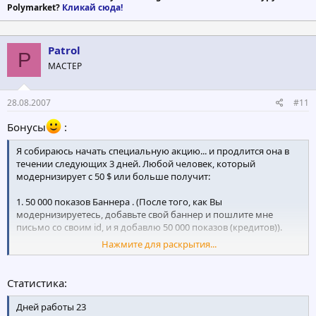
Polymarket?
Кликай сюда!
Patrol
P
МАСТЕР
28.08.2007
#11
Бонусы
:
Я собираюсь начать специальную акцию... и продлится она в
течении следующих 3 дней. Любой человек, который
модернизирует с 50 $ или больше получит:
1. 50 000 показов Баннера . (После того, как Вы
модернизируетесь, добавьте свой баннер и пошлите мне
письмо со своим id, и я добавлю 50 000 показов (кредитов)).
Нажмите для раскрытия...
2. Вы также получите 5000 кредитов.
Это будет большой рекламной возможностью для Вас, чтобы
Статистика:
прорекламировать другую хорошую программу, в которой Вы
находитесь.
Дней работы 23