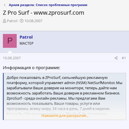
Архив раздела: Список проблемных программ
Z Pro Surf - www.zprosurf.com
А
Д
Patrol
10.08.2007
в
а
т
т
о
а
Patrol
P
р
н
МАСТЕР
т
а
е
ч
м
а
10.08.2007
#1
ы
л
а
Информация о программе:
Добро пожаловать в ZProSurf, сильнейшую рекламную
платформу, которой управляет admin (NSM) NetSurfMonitor. Мы
зарабатывали Ваше доверие на мониторе, теперь дайте нам
возможность заработать Ваше доверие в рекламном бизнесе.
ZproSurf - среда онлайн рекламы. Мы предлагаем Вам
возможность показывать Ваши товары, услуги или
программы, всему миру, 24 часа в день, 7 дней в неделю.
Когда Вы "Модернизируетесь" с ZProSurf, Вы покупаете
Нажмите для раскрытия...
рекламные Кредиты и "членство" в нашей программе, которое
даст Вам возможность добавить Ваши сайты, которые будут