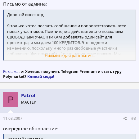
Письмо от админа:
Дорогой инвестор,
Я только хотел послать сообщение и поприветствовать всех
новых участников. Помните, мы действительно позволяем
СВОБОДНЫМ УЧАСТНИКАМ добавлять один сайт для
просмотра, и мы даем 100 КРЕДИТОВ. Это подлежит
изменению, поскольку много раз свободные участники
добавляют "фиговые сайты" и это нарушение правил . Мы
Нажмите для раскрытия...
будем держать это под контролем, и в случае необходимости
мы изменим это назад - ТОЛЬКО модернизированным
участникам разрешено добавлять сайты для просмотра.
Реклама
: 🔥
Хочешь получить Telegram Premium и стать гуру
Polymarket?
Кликай сюда!
Кроме того, мы воздействовали на нашу политику "Выплат"...
Выплаты никогда не будет дольше 30 дней...., мы будем
держать Вас обновленными о том, будет ли они дважды в
Patrol
P
месяц или единожды каждые 30 дней.
МАСТЕР
Кроме того, мы думаем о добавлении другого ПЛАНА к
нашему сайту, который составил бы 4.5 % в течение 28 дней =
11.08.2007
#3
126 %. Сообщите мне Ваш мысли на этом.
очередное обновление:
ZProSurf