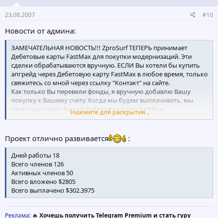
23.08.2007
#10
Новости от админа:
ЗАМЕЧАТЕЛЬНАЯ НОВОСТЬ!!! ZproSurf ТЕПЕРЬ принимает
Дебетовые карты FastMax для покупки модернизаций. Эти
сделки обрабатываются вручную. ЕСЛИ Вы хотели бы купить
апгрейд через Дебетовую карту FastMax в любое время, только
свяжитесь со мной через ссылку "Контакт" на сайте.
Как только Вы перевели фонды, я вручную добавлю Вашу
покупку к Вашему счету. Когда мы будем выплачивать, мы
также выплатим Вам на Дебетовую карту FastMax.
Нажмите для раскрытия...
Любые вопросы, сообщайте мне.
Проект отлично развивается
:
ZProSurf
Admin
Дней работы 18
Всего членов 126
Активных членов 50
Всего вложено $2805
Всего выплачено $302.3975
Реклама
: 🔥
Хочешь получить Telegram Premium и стать гуру