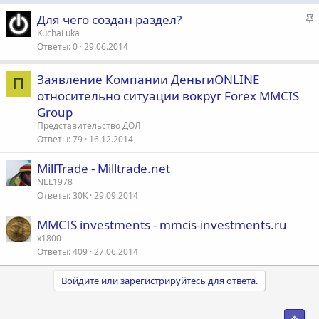
З
Для чего создан раздел?
а
KuchaLuka
Ответы
0
29.06.2014
к
р
е
Заявление Компании ДеньгиONLINE
П
п
относительно ситуации вокруг Forex MMCIS
л
Group
е
Представительство ДОЛ
Ответы
79
16.12.2014
о
MillTrade - Milltrade.net
NEL1978
Ответы
30K
29.09.2014
MMCIS investments - mmcis-investments.ru
x1800
Ответы
409
27.06.2014
Войдите или зарегистрируйтесь для ответа.