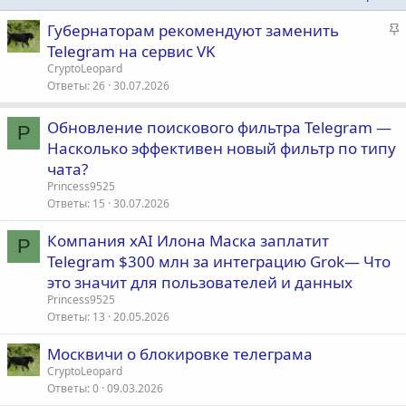
З
Губернаторам рекомендуют заменить
а
Telegram на сервис VK
к
CryptoLeopard
р
Ответы
26
30.07.2026
е
п
Обновление поискового фильтра Telegram —
P
л
Насколько эффективен новый фильтр по типу
е
чата?
Princess9525
о
Ответы
15
30.07.2026
Компания xAI Илона Маска заплатит
P
Telegram $300 млн за интеграцию Grok— Что
это значит для пользователей и данных
Princess9525
Ответы
13
20.05.2026
Москвичи о блокировке телеграма
CryptoLeopard
Ответы
0
09.03.2026