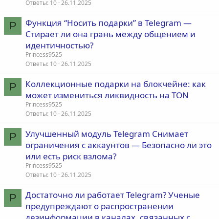
Ответы
10
26.11.2025
Функция “Носить подарки” в Telegram —
P
Стирает ли она грань между общением и
идентичностью?
Princess9525
Ответы
10
26.11.2025
Коллекционные подарки на блокчейне: как
P
может измениться ликвидность на TON
Princess9525
Ответы
10
26.11.2025
Улучшенный модуль Telegram Снимает
P
ограничения с аккаунтов — Безопасно ли это
или есть риск взлома?
Princess9525
Ответы
10
26.11.2025
Достаточно ли работает Telegram? Ученые
P
предупреждают о распространении
дезинформации в каналах, связанных с