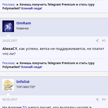
Реклама
: 🔥
Хочешь получить Telegram Premium и стать гуру
Polymarket?
Кликай сюда!
OmRam
Новичок
24.05.2007
#3
AlexaCY
, как успехи, ветка не поддерживается, не платит
что ли?
Реклама
: 🔥
Хочешь получить Telegram Premium и стать гуру
Polymarket?
Кликай сюда!
Infolist
ТОП-МАСТЕР
06.06.2007
#4
На форуме
TG
народ пишет, что выплаты уходят в