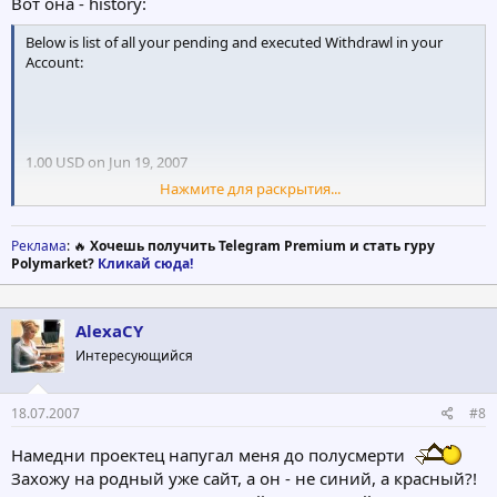
Вот она - history:
Below is list of all your pending and executed Withdrawl in your
Account:
1.00 USD on Jun 19, 2007
Нажмите для раскрытия...
Method: E-gold
Withdrawl is pending
Реклама
: 🔥
Хочешь получить Telegram Premium и стать гуру
Polymarket?
Кликай сюда!
--------------------------------------------------------------------------------
AlexaCY
Интересующийся
1.00 USD on Jun 16, 2007
Method: E-gold
18.07.2007
#8
Withdrawl paid on Jun 18, 2007
Намедни проектец напугал меня до полусмерти
Захожу на родный уже сайт, а он - не синий, а красный?!