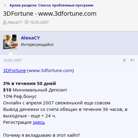
Архив раздела: Список проблемных программ
3DFortune - www.3dfortune.com
А
Д
AlexaCY
10.05.2007
в
а
т
т
AlexaCY
о
а
р
н
Интересующийся
т
а
е
ч
10.05.2007
#1
м
а
ы
л
3DFortune
(
www.3dfortune.com
)
а
3% в течение 50 дней
$10
Минимальный Депозит
10% Реф.бонус
Онлайн с апреля 2007 свеженький еще совсем
Вывод денежки со счета обещан в течение 36 часов, в
выходные - еще + 24 ч.
Регистрация
здесь
Почему я вкладываю в этот хайп?