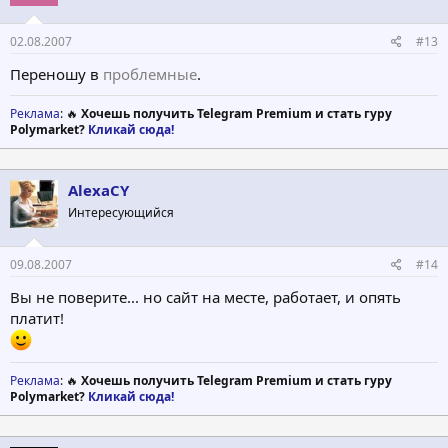
Method: E-gold
02.08.2007
#13
Withdrawl paid on May 19, 2007
Переношу в
проблемные
.
--------------------------------------------------------------------------------
Реклама
: 🔥
Хочешь получить Telegram Premium и стать гуру
Polymarket?
Кликай сюда!
1.00 USD on May 14, 2007
AlexaCY
Method: E-gold
Интересующийся
Withdrawl paid on May 16, 2007
09.08.2007
#14
Вы не поверите... но сайт на месте, работает, и опять
платит!
Реклама
: 🔥
Хочешь получить Telegram Premium и стать гуру
Polymarket?
Кликай сюда!