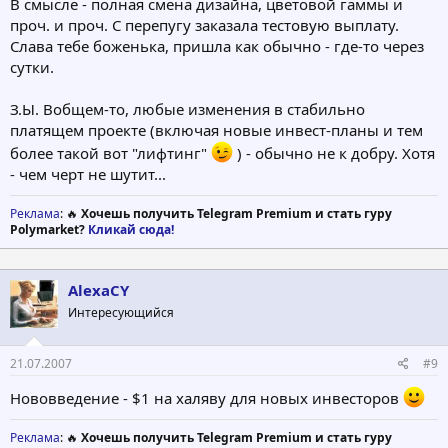
В смысле - полная смена дизайна, цветовой гаммы и
--------------------------------------------------------------------------------
проч. и проч. С перепугу заказала тестовую выплату.
Слава тебе боженька, пришла как обычно - где-то через
1.00 USD on Jun 13, 2007
сутки.
Method: E-gold
З.Ы. Вобщем-то, любые изменения в стабильно
платящем проекте (включая новые инвест-планы и тем
Withdrawl paid on Jun 14, 2007
более такой вот "лифтинг"
) - обычно не к добру. Хотя
- чем черт не шутит...
--------------------------------------------------------------------------------
Реклама
: 🔥
Хочешь получить Telegram Premium и стать гуру
Polymarket?
Кликай сюда!
1.00 USD on Jun 09, 2007
Method: E-gold
AlexaCY
Withdrawl paid on Jun 11, 2007
Интересующийся
--------------------------------------------------------------------------------
21.07.2007
#9
Нововведение - $1 на халяву для новых инвесторов
1.00 USD on Jun 06, 2007
Реклама
: 🔥
Хочешь получить Telegram Premium и стать гуру