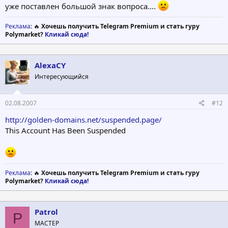
--------------------------------------------------------------------------------
уже поставлен большой знак вопроса....
Реклама
: 🔥
Хочешь получить Telegram Premium и стать гуру
1.00 USD on May 25, 2007
Polymarket?
Кликай сюда!
Method: E-gold
AlexaCY
Withdrawl paid on May 26, 2007
Интересующийся
--------------------------------------------------------------------------------
02.08.2007
#12
http://golden-domains.net/suspended.page/
1.00 USD on May 21, 2007
This Account Has Been Suspended
Method: E-gold
Withdrawl paid on May 21, 2007
Реклама
: 🔥
Хочешь получить Telegram Premium и стать гуру
Polymarket?
Кликай сюда!
--------------------------------------------------------------------------------
Patrol
1.00 USD on May 18, 2007
P
МАСТЕР