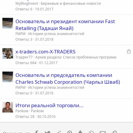
MyBlogInvest
Биржевые и финансовые новости
Ответы
6
19.01.2017
Основатель и президент компании Fast
Retailing (Тадаши Янай)
FMFM
Истории успеха знаменитостей
Ответы
3
31.07.2018
З
x-traders.com-X-TRADERS
а
Trapper77
Архив раздела: Список проблемных программ
Ответы
684
01.12.2017
к
р
Основатель и председатель компании
Charles Schwab Corporation (Чарльз Шваб)
т
FMFM
Истории успеха знаменитостей
а
Ответы
0
31.07.2016
Итоги реальной торговли...
Pankow
Pankow
Ответы
28
30.10.2016
Facebook
Twitter
Reddit
Pinterest
Tumblr
WhatsApp
Электронна
Ссылка