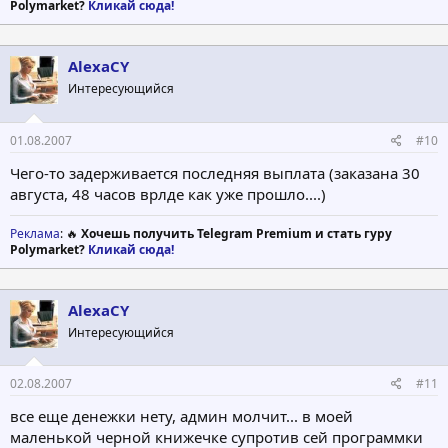
Method: E-gold
Polymarket?
Кликай сюда!
Withdrawl paid on Jun 07, 2007
AlexaCY
Интересующийся
--------------------------------------------------------------------------------
01.08.2007
#10
4.00 USD on Jun 03, 2007
Чего-то задерживается последняя выплата (заказана 30
Method: E-gold
августа, 48 часов врлде как уже прошло....)
Withdrawl paid on Jun 04, 2007
Реклама
: 🔥
Хочешь получить Telegram Premium и стать гуру
Polymarket?
Кликай сюда!
--------------------------------------------------------------------------------
AlexaCY
1.00 USD on May 28, 2007
Интересующийся
Method: E-gold
02.08.2007
#11
Withdrawl paid on Jun 01, 2007
все еще денежки нету, админ молчит... в моей
маленькой черной книжечке супротив сей программки