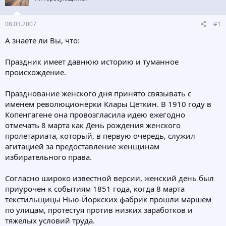
т
а
е
ч
08.03.2007
#1
м
а
ы
л
А знаете ли Вы, что:
а
Праздник имеет давнюю историю и туманное
происхождение.
Празднование женского дня принято связывать с
именем революционерки Клары Цеткин. В 1910 году в
Копенгагене она провозгласила идею ежегодно
отмечать 8 марта как День рождения женского
пролетариата, который, в первую очередь, служил
агитацией за предоставление женщинам
избирательного права.
Согласно широко известной версии, женский день был
приурочен к событиям 1851 года, когда 8 марта
текстильщицы Нью-Йоркских фабрик прошли маршем
по улицам, протестуя против низких заработков и
тяжелых условий труда.