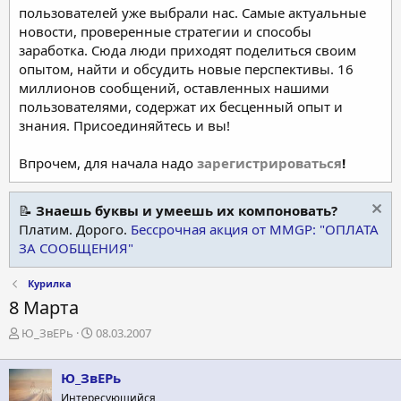
пользователей уже выбрали нас. Самые актуальные
новости, проверенные стратегии и способы
заработка. Сюда люди приходят поделиться своим
опытом, найти и обсудить новые перспективы. 16
миллионов сообщений, оставленных нашими
пользователями, содержат их бесценный опыт и
знания. Присоединяйтесь и вы!
Впрочем, для начала надо
зарегистрироваться
!
📝
Знаешь буквы и умеешь их компоновать?
Платим. Дорого.
Бессрочная акция от MMGP: "ОПЛАТА
ЗА СООБЩЕНИЯ"
Курилка
8 Марта
А
Д
Ю_ЗвЕРь
08.03.2007
в
а
т
т
Ю_ЗвЕРь
о
а
р
н
Интересующийся