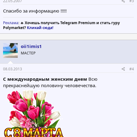
22.05.2007
#3
Спасибо за информацию !!!!!
Реклама
: 🔥
Хочешь получить Telegram Premium и стать гуру
Polymarket?
Кликай сюда!
oii1imis1
МАСТЕР
08.03.2013
#4
С международным женским днем
Всю
прекраснейшую половину человечества.