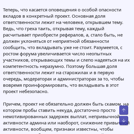
Теперь, что касается оповещения о особой опасности
вкладов в конкретный проект. Основная доля
ответственности лежит на человеке, открывшем тему.
Ведь, что греха таить, открывая тему, каждый
расчитывает приобрести рефералов, а, стало быть, не
должен уклоняться от неприятной обязанности
сообщить, что вкладывать уже не стоит. Разумеется, с
ростом форума увеличивается число неопытных
участников, открывающих темы и слепо надеяться на их
компетентность неразумно. Поэтому большая доля
ответственности лежит на старожилах и в первую
очередь, модераторах и администраторах за то, чтобы
вовремя проинформировать, что вкладывать в этот
проект небезопасно.
Причем, проект не обязательно должен быть скамом, на
Свер
котором пробы ставить некуда, достаточно просто
немотивированных задержек выплат, непривычной
Сниз
активности админа или наоборот, снижение привычной
активности, вообщем, признаки известны, чтобы