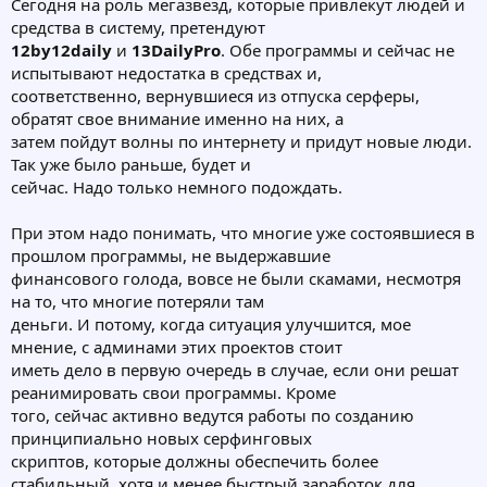
Сегодня на роль мегазвезд, которые привлекут людей и
средства в систему, претендуют
12by12daily
и
13DailyPro
. Обе программы и сейчас не
испытывают недостатка в средствах и,
соответственно, вернувшиеся из отпуска серферы,
обратят свое внимание именно на них, а
затем пойдут волны по интернету и придут новые люди.
Так уже было раньше, будет и
сейчас. Надо только немного подождать.
При этом надо понимать, что многие уже состоявшиеся в
прошлом программы, не выдержавшие
финансового голода, вовсе не были скамами, несмотря
на то, что многие потеряли там
деньги. И потому, когда ситуация улучшится, мое
мнение, с админами этих проектов стоит
иметь дело в первую очередь в случае, если они решат
реанимировать свои программы. Кроме
того, сейчас активно ведутся работы по созданию
принципиально новых серфинговых
скриптов, которые должны обеспечить более
стабильный, хотя и менее быстрый заработок для