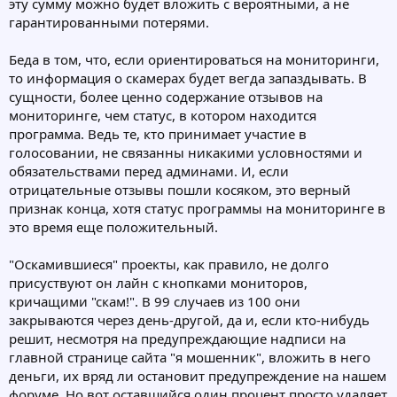
эту сумму можно будет вложить с вероятными, а не
гарантированными потерями.
Беда в том, что, если ориентироваться на мониторинги,
то информация о скамерах будет вегда запаздывать. В
сущности, более ценно содержание отзывов на
мониторинге, чем статус, в котором находится
программа. Ведь те, кто принимает участие в
голосовании, не связанны никакими условностями и
обязательствами перед админами. И, если
отрицательные отзывы пошли косяком, это верный
признак конца, хотя статус программы на мониторинге в
это время еще положительный.
"Оскамившиеся" проекты, как правило, не долго
присуствуют он лайн с кнопками мониторов,
кричащими "скам!". В 99 случаев из 100 они
закрываются через день-другой, да и, если кто-нибудь
решит, несмотря на предупреждающие надписи на
главной странице сайта "я мошенник", вложить в него
деньги, их вряд ли остановит предупреждение на нашем
форуме. Но вот оставшийся один процент просто удаляет