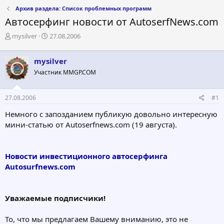
Архив раздела: Список проблемных программ
Автосерфинг новости от AutoserfNews.com
А
Д
mysilver
27.08.2006
в
а
т
т
mysilver
о
а
р
н
Участник MMGP.COM
т
а
е
ч
27.08.2006
#1
м
а
ы
л
Немного с запозданием публикую довольно интересную
а
мини-статью от Autoserfnews.com (19 августа).
Новости инвестиционного автосерфинга
Autosurfnews.com
Уважаемые подписчики!
То, что мы предлагаем Вашему вниманию, это не