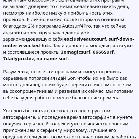
вызывают доверие, то с ними желательно иметь дело,
несмотря наиболее низкую прибыльность этих
проектов. Я лично выжил после шторма в основном
благодаря 2% программе Autosurf4Pro, так что сейчас
активно инвестирую как в давно уже
зарекомендовавшую себя
exclusiveautosurf, surf-down-
under и wicked-hits
. Так и довольно молодые, хотя уже
и состоявшиеся проекты
3xmagicsurf, 6666Surf,
7dailypro.biz, no-name-surf
.
Разумеется, не все эти программы смогут пережить
серьезные потрясения (дай Бог, чтобы их не было как
можно дольше), но им будет пережить их намного, чем
высокопроцентникам и развивая их сейчас, мы готовим
себе базу для работы в менее благостные времена.
Хотелось бы сказать несколько слов о русском
автосерфинге. В последнее время автосерфинг в Рунете
получил серьезный толчек и уже не является простым
приложением к серфингу мировому. Лучшие его
представители дают возможность участникам заработать