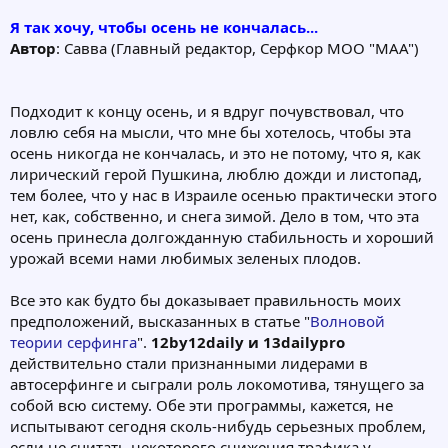
Я так хочу, чтобы осень не кончалась...
Автор
: Савва (Главный редактор, Серфкор МОО "МАА")
Подходит к концу осень, и я вдруг почувствовал, что
ловлю себя на мысли, что мне бы хотелось, чтобы эта
осень никогда не кончалась, и это не потому, что я, как
лирический герой Пушкина, люблю дожди и листопад,
тем более, что у нас в Израиле осенью практически этого
нет, как, собственно, и снега зимой. Дело в том, что эта
осень принесла долгожданную стабильность и хороший
урожай всеми нами любимых зеленых плодов.
Все это как будто бы доказывает правильность моих
предположений, высказанных в статье "
Волновой
теории серфинга
".
12by12daily и 13dailypro
действительно стали признанными лидерами в
автосерфинге и сыграли роль локомотива, тянущего за
собой всю систему. Обе эти программы, кажется, не
испытывают сегодня сколь-нибудь серьезных проблем,
если не считать некоторого снижения трафика у