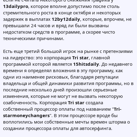
13dailypro
, которое вполне допустимо после столь
стремительного роста в конце октября и некоторых
задержек в выплатах
12by12daily
, которые, впрочем, не
превышали 24 часов и вряд ли были вызваны
недостатком средств в программе, а скорее чисто
техническими причинами.
Есть еще третий большой игрок на рынке с претензиями
на лидерство: это корпорация
Tri star
, главной
программой которой является
15hitsdaily
. До недавнего
времени я определял вложения в эту программу, как
одни из наименее рисковых, благодаря репутации
владельца и общей динамики развития программы, но в
последние несколько дней произошли серьезные
изменения, которые не могут не вызвать некоторую
озабоченность. Корпорация
Tri star
создала
собственный процессор оплаты под названием "
Tri-
starmoneychangers
". В этом процессоре вроде бы
воплотились мои собственные мечты времен шторма о
создании процессора оплаты для автосерфинга.