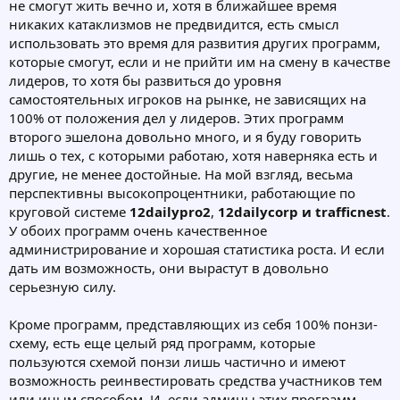
не смогут жить вечно и, хотя в ближайшее время
никаких катаклизмов не предвидится, есть смысл
использовать это время для развития других программ,
которые смогут, если и не прийти им на смену в качестве
лидеров, то хотя бы развиться до уровня
самостоятельных игроков на рынке, не зависящих на
100% от положения дел у лидеров. Этих программ
второго эшелона довольно много, и я буду говорить
лишь о тех, с которыми работаю, хотя наверняка есть и
другие, не менее достойные. На мой взгляд, весьма
перспективны высокопроцентники, работающие по
круговой системе
12dailypro2
,
12dailycorp и trafficnest
.
У обоих программ очень качественное
администрирование и хорошая статистика роста. И если
дать им возможность, они вырастут в довольно
серьезную силу.
Кроме программ, представляющих из себя 100% понзи-
схему, есть еще целый ряд программ, которые
пользуются схемой понзи лишь частично и имеют
возможность реинвестировать средства участников тем
или иным способом. И, если админы этих программ