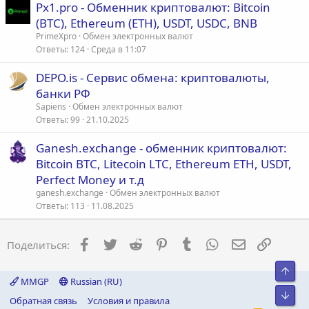
Px1.pro - Обменник криптовалют: Bitcoin
(BTC), Ethereum (ETH), USDT, USDC, BNB
PrimeXpro
Обмен электронных валют
Ответы
124
Среда в 11:07
DEPO.is - Сервис обмена: криптовалюты,
банки РФ
Sapiens
Обмен электронных валют
Ответы
99
21.10.2025
Ganesh.exchange - обменник криптовалют:
Bitcoin BTC, Litecoin LTC, Ethereum ETH, USDT,
Perfect Money и т.д
ganesh.exchange
Обмен электронных валют
Ответы
113
11.08.2025
Facebook
Twitter
Reddit
Pinterest
Tumblr
WhatsApp
Электронна
Ссылка
Поделиться:
Свер
MMGP
Russian (RU)
Сниз
Обратная связь
Условия и правила