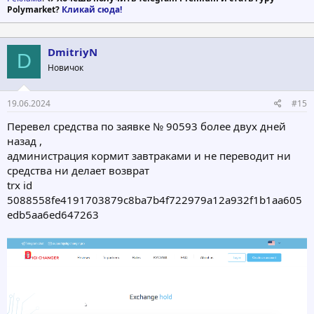
Polymarket?
Кликай сюда!
DmitriyN
D
Новичок
19.06.2024
#15
Перевел средства по заявке № 90593 более двух дней
назад ,
администрация кормит завтраками и не переводит ни
средства ни делает возврат
trx id
5088558fe4191703879c8ba7b4f722979a12a932f1b1aa605
edb5aa6ed647263