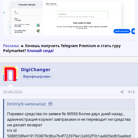
Реклама
: 🔥
Хочешь получить Telegram Premium и стать гуру
Polymarket?
Кликай сюда!
DigiChanger
Верифицирован
20.06.2024
#16
DmitriyN написал(а):
Перевел средства по заявке № 90593 более двух дней назад ,
администрация кормит завтраками и не переводит ни средства
ни делает возврат
trx id
5088558fe4191703879c8ba7b4f722979a12a932f1b1aa605edb5aa6ed