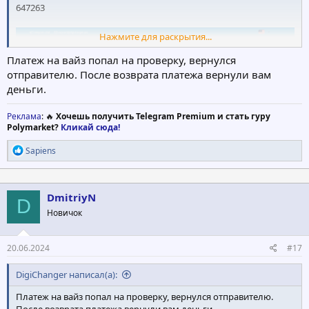
647263
Нажмите для раскрытия...
Платеж на вайз попал на проверку, вернулся
отправителю. После возврата платежа вернули вам
деньги.
Реклама
: 🔥
Хочешь получить Telegram Premium и стать гуру
Polymarket?
Кликай сюда!
Р
Sapiens
е
а
к
ц
DmitriyN
D
и
Новичок
и
:
20.06.2024
#17
DigiChanger написал(а):
Платеж на вайз попал на проверку, вернулся отправителю.