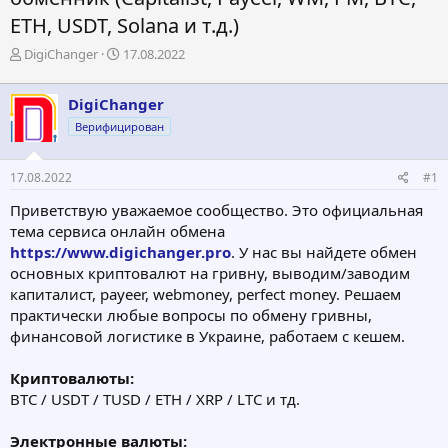
ETH, USDT, Solana и т.д.)
А
Д
DigiChanger
17.08.2022
в
а
т
т
DigiChanger
о
а
р
н
Верифицирован
т
а
е
ч
17.08.2022
#1
м
а
ы
л
Приветствую уважаемое сообщество. Это официальная
а
тема сервиса онлайн обмена
https://www.digichanger.pro
. У нас вы найдете обмен
основных криптовалют на гривну, выводим/заводим
капиталист, payeer, webmoney, perfect money. Решаем
практически любые вопросы по обмену гривны,
финансовой логистике в Украине, работаем с кешем.
Криптовалюты:
BTC / USDT / TUSD / ETH / XRP / LTC и тд.
Электронные валюты: