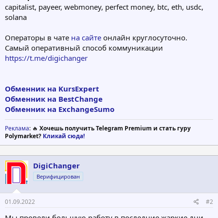
capitalist, payeer, webmoney, perfect money, btc, eth, usdc,
solana
Операторы в чате
на сайте
онлайн круглосуточно.
Самый оперативный способ коммуникации
https://t.me/digichanger
Обменник на KursExpert
Обменник на BestChange
Обменник на ExchangeSumo
Реклама
: 🔥
Хочешь получить Telegram Premium и стать гуру
Polymarket?
Кликай сюда!
DigiChanger
Верифицирован
01.09.2022
#2
Мы провели большую работу в последние жаркие дни