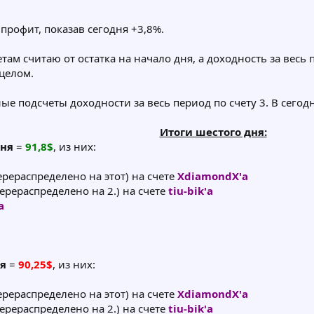
профит, показав сегодня +3,8%.
м считаю от остатка на начало дня, а доходность за весь п
 целом.
 подсчеты доходности за весь период по счету 3. В сегод
Итоги шестого дня:
дня
=
91,8$
, из них:
перераспределено на этот) на счете
XdiamondX'а
перераспределено на 2.) на счете
tiu-bik'а
а
ня
=
90,25$
, из них:
перераспределено на этот) на счете
XdiamondX'а
перераспределено на 2.) на счете
tiu-bik'а