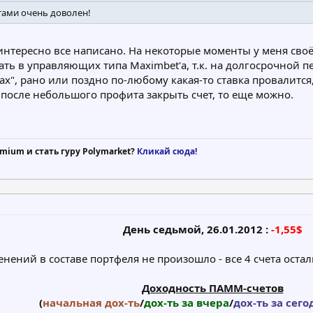
тами очень доволен!
интересно все написано. На некоторые моменты у меня сво
ть в управляющих типа Maximbet'а, т.к. на долгосрочной п
", рано или поздно по-любому какая-то ставка провалится,
после небольшого профита закрыть счет, то еще можно.
mium и стать гуру Polymarket?
Кликай сюда!
День седьмой, 26.01.2012 :
-1,55$
нений в составе портфеля не произошло - все 4 счета оста
Доходность ПАММ-счетов
(
начальная дох-ть
/
дох-ть за вчера
/
дох-ть за сего