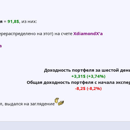
ня
=
91,8$
, из них:
перераспределено на этот) на счете
XdiamondX'а
а
Доходность портфеля за шестой день
+3,31$ (+3,74%)
Общая доходность портфеля с начала экспе
-8,2$ (-8,2%)
ал, выдался на заглядение