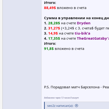
Итого:
88,49$
вложено в счета
Сумма в управлении на конец д
1.
28,28$
на счете
Dryden
2.
31,27$
(+3,24$ с 3. счета$ будет 
3.
14,9$
на счете
tiu-bik'а
4.
17,35$
на счете
TheGreatGatsby'
Итого:
91,8$
вложено в счета
P.S. Порадовал матч Барселона - Ре
добавлено через 13 часов 8 минут
seo2z написал(а):