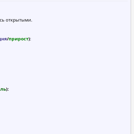
ись открытыми.
дня
/
прирост
)
:​
ль
):