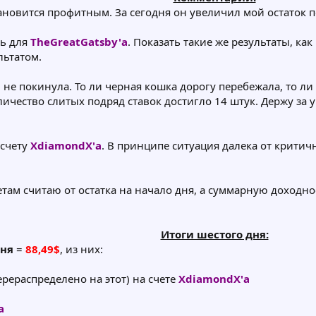
ановится профитным. За сегодня он увеличил мой остаток по
нь для
TheGreatGatsby'а
. Показать такие же результаты, ка
льтатом.
 не покинула. То ли черная кошка дорогу перебежала, то ли 
количество слитых подряд ставок достигло 14 штук. Держу 
 счету
XdiamondX'а
. В принципе ситуация далека от критичн
м считаю от остатка на начало дня, а суммарную доходност
Итоги шестого дня:
дня
=
88,49$
, из них:
перераспределено на этот) на счете
XdiamondX'а
а