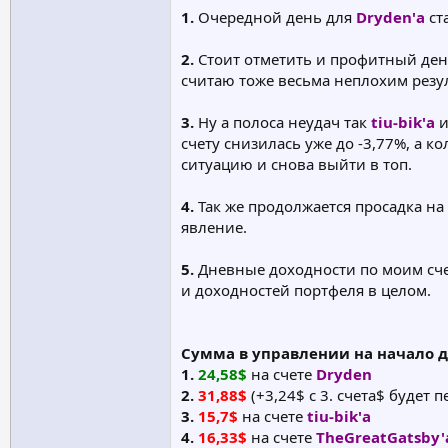
1.
Очередной день для
Dryden'а
ст
2.
Стоит отметить и профитный де
считаю тоже весьма неплохим резу
3.
Ну а полоса неудач так
tiu-bik'а
и
счету снизилась уже до -3,77%, а 
ситуацию и снова выйти в топ.
4.
Так же продолжается просадка на
явление.
5.
Дневные доходности по моим счета
и доходностей портфеля в целом.
Сумма в управлении на начало 
1.
24,58$
на счете
Dryden
2.
31,88$
(+3,24$ с 3. счета$ будет 
3.
15,7$
на счете
tiu-bik'а
4.
16,33$
на счете
TheGreatGatsby'