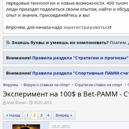
передовые технологии и новые возможности. 400 тысяч 
люди приходят поделиться своим опытом, найти и обсу
опыт и знания. Присоединяйтесь и вы!
Впрочем, для начала надо
зарегистрироваться
!
📝
Знаешь буквы и умеешь их компоновать?
Платим. 
Внимание!
Правила раздела "Стратегии и прогнозы"
Внимание!
Правила раздела "Спортивные ПАММ-сче
Форумы
Форум о ставках на спорт
Стратегии ставок на спорт
Эксперимент на 100$ в Bet-PAMM - С
А
Д
Max Brown
20.01.2012
в
а
т
т
Назад
1
2
3
4
Вперёд
о
а
р
н
25.01.2012
т
а