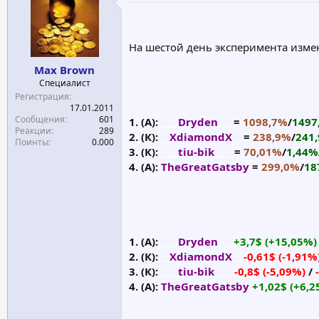
е
ч
м
а
ы
л
На шестой день эксперимента измен
а
Max Brown
Специалист
Регистрация
17.01.2011
Сообщения
601
1. (А):
____
Dryden
___
=
1098,7%
/
1497
Реакции
289
2. (К):
__
XdiamondX
__
=
238,9%
/
241
Поинты
0.000
3. (К):
____
tiu-bik
____
=
70,01%
/
1,44%
4. (А):
TheGreatGatsby
=
299,0%
/
18
1. (А):
____
Dryden
___
+3,7$ (+15,05%)
2. (К):
__
XdiamondX
__
-0,61$ (-1,91%
3. (К):
____
tiu-bik
____
-0,8$ (-5,09%)
/
4. (А):
TheGreatGatsby
+1,02$ (+6,