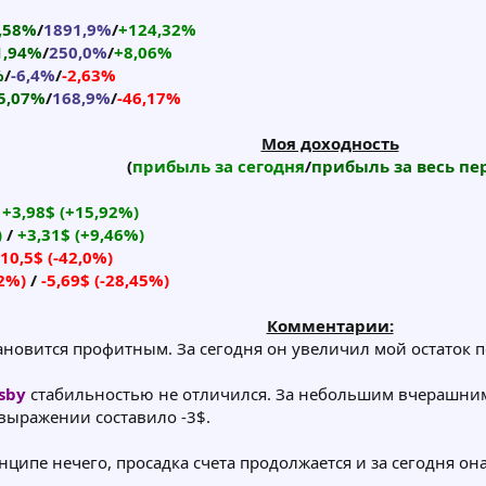
,58%
/
1891,9%
/
+124,32%
1,94%
/
250,0%
/
+8,06%
%
/
-6,4%
/
-2,63%
5,07%
/
168,9%
/
-46,17%
Моя доходность
(
прибыль за сегодня
/
прибыль за весь пе
/
+3,98$ (+15,92%)
)
/
+3,31$ (+9,46%)
-10,5$ (-42,0%)
52%)
/
-5,69$ (-28,45%)
Комментарии:
ановится профитным. За сегодня он увеличил мой остаток по
sby
стабильностью не отличился. За небольшим вчерашним
 выражении составило -3$.
нципе нечего, просадка счета продолжается и за сегодня она