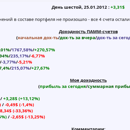
День шестой, 25.01.2012 :
+3,31$
ений в составе портфеля не произошло - все 4 счета остал
Доходность ПАММ-счетов
(
начальная дох-ть
/
дох-ть за вчера
/
дох-ть за сего
,01%
/
1767,58%
/
+270,57%
,94%
/
235,17%
/
-6,77%
/
-3,77%
/
-5,21%
7,4%
/
215,07%
/
+27,67%
Моя доходность
(
прибыль за сегодня
/
суммарная прибы
/
+3,28$ (+13,12%)
)
/
-0,49$ (-1,4%)
-8,34$ (-33,36%)
25%)
/
-2,65$ (-13,25%)
Комментарии: