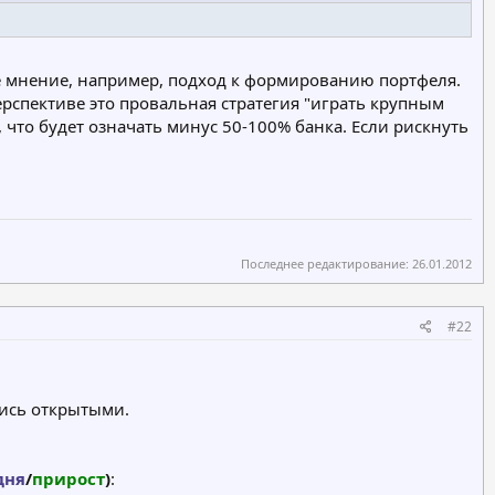
ё мнение, например, подход к формированию портфеля.
ерспективе это провальная стратегия "играть крупным
 что будет означать минус 50-100% банка. Если рискнуть
Последнее редактирование:
26.01.2012
#22
лись открытыми.
дня
/
прирост
)
:​