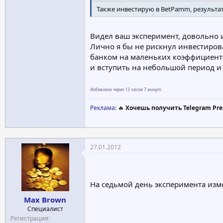
Также инвестирую в BetPamm, результа
Видел ваш эксперимент, довольно 
Лично я бы не рискнул инвестирова
банком на маленьких коэффициентах
и вступить на небольшой период и 
добавлено через 13 часов 7 минут
Реклама
: 🔥
Хочешь получить Telegram Pre
27.01.2012
На седьмой день эксперимента изме
Max Brown
Специалист
Регистрация