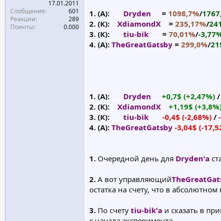
17.01.2011
Сообщения
601
1. (А):
____
Dryden
___
=
1098,7%
/
1767
Реакции
289
2. (К):
__
XdiamondX
__
=
235,17%
/
24
Поинты
0.000
3. (К):
____
tiu-bik
____
=
70,01%
/
-3,77
4. (А):
TheGreatGatsby
=
299,0%
/
21
1. (А):
____
Dryden
___
+0,7$ (+2,47%)
2. (К):
__
XdiamondX
__
+1,19$ (+3,8%
3. (К):
____
tiu-bik
____
-0,4$ (-2,68%)
/
4. (А):
TheGreatGatsby
-3,04$ (-17,
1.
Очередной день для
Dryden'а
ст
2.
А вот управляющий
TheGreatGat
остатка на счету, что в абсолютном
3.
По счету
tiu-bik'а
и сказать в при
с начала эксперимента.