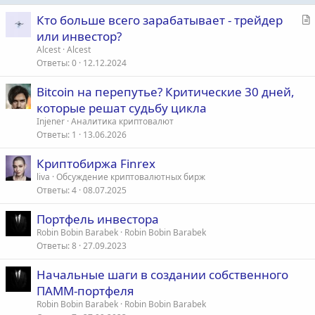
С
Кто больше всего зарабатывает - трейдер
т
или инвестор?
а
Alcest
Alcest
т
Ответы
0
12.12.2024
ь
Bitcoin на перепутье? Критические 30 дней,
я
которые решат судьбу цикла
Injener
Аналитика криптовалют
Ответы
1
13.06.2026
Криптобиржа Finrex
liva
Обсуждение криптовалютных бирж
Ответы
4
08.07.2025
Портфель инвестора
Robin Bobin Barabek
Robin Bobin Barabek
Ответы
8
27.09.2023
Начальные шаги в создании собственного
ПАММ-портфеля
Robin Bobin Barabek
Robin Bobin Barabek