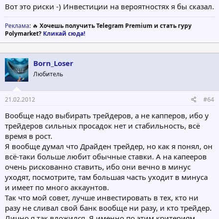
Вот это риски -) Инвестиции на вероятностях я бы сказал.
Реклама
: 🔥
Хочешь получить Telegram Premium и стать гуру
Polymarket?
Кликай сюда!
Born_Loser
Любитель
21.02.2012
#64
Вообще надо выбирать трейдеров, а не капперов, ибо у
трейдеров сильных просадок нет и стабильность, всё
время в рост.
Я вообще думал что Драйден трейдер, но как я понял, он
всё-таки больше любит обычные ставки. А на капееров
очень рискованно ставить, ибо они вечно в минус
уходят, посмотрите, там большая часть уходит в минуса
и имеет по много аккаунтов.
Так что мой совет, лучше инвестировать в тех, кто ни
разу не сливал свой банк вообще ни разу, и кто трейдер.
Лично я так вложился. Я именно по этим критериям