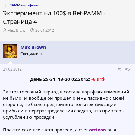
ПАММ портфели
Эксперимент на 100$ в Bet-PAMM -
Страница 4
А
Д
Max Brown
20.01.2012
в
а
т
т
о
а
Max Brown
р
н
Специалист
т
а
е
ч
м
а
21.02.2012
#61
ы
л
а
День 25-31, 13-20.02.2012
:
-6,91$
За этот торговый период в составе портфеля изменений
не было. И вообще он прошел очень пассивно с моей
стороны, не было предпринято попыток фиксации
прибыли и перераспределения средств, что привело к
усугублению просадки.
Практически все счета просели, а счет
artivan
был