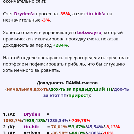
окончательно слит.
Счет
Dryden'а
просел на
-35%
, а счет
tiu-bik'а
на
незначительные
-3%
.
Хочется отметить управляющего
betswayru
, который
практически ликвидирвоал просадку счета, показав
доходность за период
+284%
.
На этой неделе постараюсь перераспределить средства в
портфеле и пофиксировать прибыль, что бы ситуацию
хоть немного выровнять.
Доходность ПАММ-счетов
(
начальная дох-ть
/
дох-ть за предыдущий ТП
/
дох-ть
за этот ТП
/
прирост
)
:​
1. (А):
____
Dryden
___
=
1098,7%
/
1939,13%
/
1235,34%
/
-709,79%
2. (К):
____
tiu-bik
____
=
70,01%
/
53,67%
/
45,54%
/
-8,13%
3. (А):
____
artivan
___
=
-86,58%
/
-84,0%
/
-100%
/
-16%