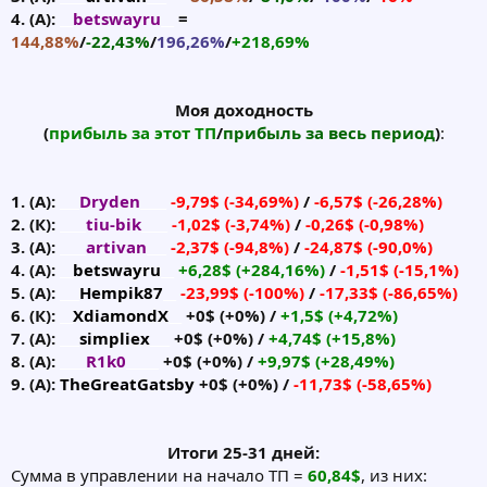
4. (А):
__
betswayru
__
=
144,88%
/
-22,43%
/
196,26%
/
+218,69%
Моя доходность
(
прибыль за этот ТП
/
прибыль за весь период
)
:​
1. (А):
___
Dryden
____
-9,79$ (-34,69%)
/
-6,57$ (-26,28%)
2. (К):
____
tiu-bik
____
-1,02$ (-3,74%)
/
-0,26$ (-0,98%)
3. (А):
____
artivan
___
-2,37$ (-94,8%)
/
-24,87$ (-90,0%)
4. (А):
__
betswayru
__
+6,28$ (+284,16%)
/
-1,51$ (-15,1%)
5. (А):
___
Hempik87
__
-23,99$ (-100%)
/
-17,33$ (-86,65%)
6. (К):
__
XdiamondX
__
+0$ (+0%) /
+1,5$ (+4,72%)
7. (А):
___
simpliex
___
+0$ (+0%) /
+4,74$ (+15,8%)
8. (А):
____
R1k0
_____
+0$ (+0%) /
+9,97$ (+28,49%)
9. (А):
TheGreatGatsby
+0$ (+0%) /
-11,73$ (-58,65%)
Итоги 25-31 дней:
Сумма в управлении на начало ТП =
60,84$
, из них: