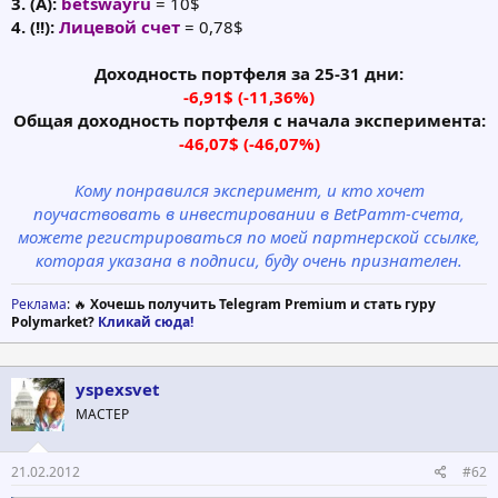
3. (А):
betswayru
= 10$
4. (!!):
Лицевой счет
= 0,78$
Доходность портфеля за 25-31 дни:
-6,91$ (-11,36%)
Общая доходность портфеля с начала эксперимента:
-46,07$ (-46,07%)
Кому понравился эксперимент, и кто хочет
поучаствовать в инвестировании в BetPamm-счета,
можете регистрироваться по моей партнерской ссылке,
которая указана в подписи, буду очень признателен.​
Реклама
: 🔥
Хочешь получить Telegram Premium и стать гуру
Polymarket?
Кликай сюда!
yspexsvet
МАСТЕР
21.02.2012
#62