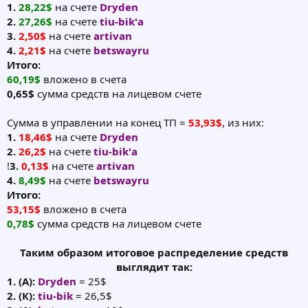
1.
28,22$
на счете
Dryden
2.
27,26$
на счете
tiu-bik'а
3.
2,50$
на счете
artivan
4.
2,21$
на счете
betswayru
Итого:
60,19$
вложено в счета
0,65$
сумма средств на лицевом счете
Сумма в управлении на конец ТП =
53,93$
, из них:
1.
18,46$
на счете
Dryden
2.
26,2$
на счете
tiu-bik'а
!
3.
0,13$
на счете
artivan
4.
8,49$
на счете
betswayru
Итого:
53,15$
вложено в счета
0,78$
сумма средств на лицевом счете
Таким образом итоговое распределение средств
выглядит так:
1. (А):
Dryden
= 25$
2. (К):
tiu-bik
= 26,5$