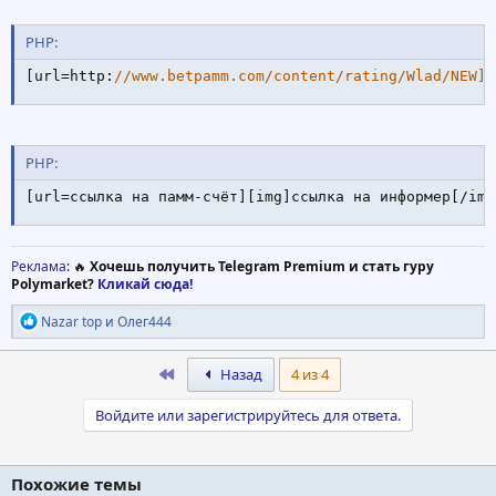
PHP:
[
url
=
http
:
//www.betpamm.com/content/rating/Wlad/NEW][
PHP:
[
url
=
ссылка на памм
-
счёт
]
[
img
]
ссылка на информер
[
/
img
Реклама
: 🔥
Хочешь получить Telegram Premium и стать гуру
Polymarket?
Кликай сюда!
Р
Nazar top
и
Олег444
е
а
к
First
Назад
4 из 4
ц
и
Войдите или зарегистрируйтесь для ответа.
и
:
Похожие темы