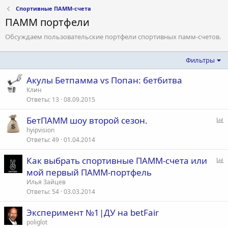
Спортивные ПАММ-счета
ПАММ портфели
Обсуждаем пользовательские портфели спортивных памм-счетов.
Фильтры
Акулы Бетпамма vs Попан: бетбитва
Клин
Ответы
13
08.09.2015
БетПАММ шоу второй сезон.
п
hyipvision
Ответы
49
01.04.2014
р
о
Как выбрать спортивные ПАММ-счета или
с
п
мой первый ПАММ-портфель
р
Илья Зайцев
о
Ответы
54
03.03.2014
с
Эксперимент №1|ДУ на betFair
poliglot