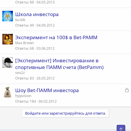
Ответы
88
04.05.2013
Школа инвестора
tiu-bik
Ответы
49
04.09.2012
Эксперимент на 100$ в Bet-PAMM
Max Brown
Ответы
68
03.06.2012
[Эксперимент] Инвестирование в
спортивные ПАММ счета (BetPamm)
seo2z
Ответы
83
26.05.2012
З
Шоу Bet-ПАММ инвестора
а
hyipvision
Ответы
184
06.02.2012
к
р
Войдите или зарегистрируйтесь для ответа.
т
а
Свер