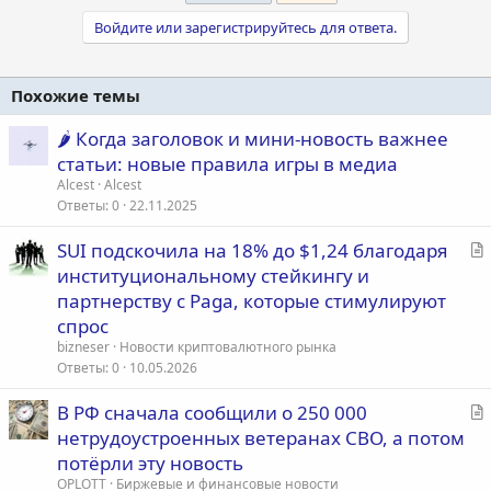
Войдите или зарегистрируйтесь для ответа.
Похожие темы
🌶️ Когда заголовок и мини-новость важнее
статьи: новые правила игры в медиа
Alcest
Alcest
Ответы
0
22.11.2025
С
SUI подскочила на 18% до $1,24 благодаря
т
институциональному стейкингу и
а
партнерству с Paga, которые стимулируют
т
спрос
ь
bizneser
Новости криптовалютного рынка
я
Ответы
0
10.05.2026
С
В РФ сначала сообщили о 250 000
т
нетрудоустроенных ветеранах СВО, а потом
а
потёрли эту новость
т
OPLOTT
Биржевые и финансовые новости