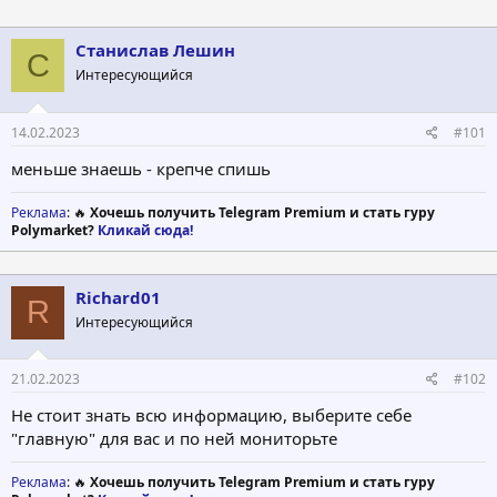
в
а
т
т
о
а
Станислав Лешин
С
р
н
Интересующийся
т
а
е
ч
м
а
14.02.2023
#101
ы
л
а
меньше знаешь - крепче спишь
Реклама
: 🔥
Хочешь получить Telegram Premium и стать гуру
Polymarket?
Кликай сюда!
Richard01
R
Интересующийся
21.02.2023
#102
Не стоит знать всю информацию, выберите себе
"главную" для вас и по ней мониторьте
Реклама
: 🔥
Хочешь получить Telegram Premium и стать гуру