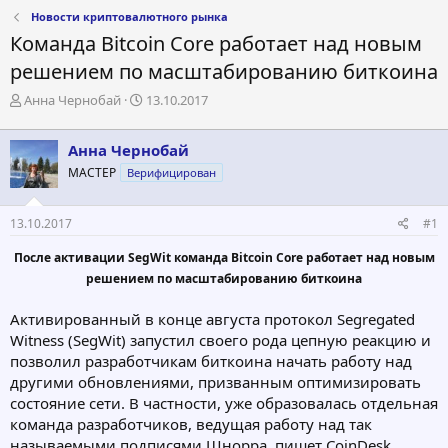
Новости криптовалютного рынка
Команда Bitcoin Core работает над новым
решением по масштабированию биткоина
А
Д
Анна Чернобай
13.10.2017
в
а
т
т
Анна Чернобай
о
а
р
н
МАСТЕР
Верифицирован
т
а
е
ч
13.10.2017
#1
м
а
ы
л
После активации SegWit команда Bitcoin Core работает над новым
а
решением по масштабированию биткоина
Активированный в конце августа протокол Segregated
Witness (SegWit) запустил своего рода цепную реакцию и
позволил разработчикам биткоина начать работу над
другими обновлениями, призванным оптимизировать
состояние сети. В частности, уже образовалась отдельная
команда разработчиков, ведущая работу над так
называемыми подписями Шнорра, пишет CoinDesk.