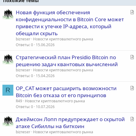
Похожие темы
С
Новая функция обеспечения
т
конфиденциальности в Bitcoin Core может
а
привести к утечке IP-адреса, который
т
обещали скрыть
ь
bizneser
Новости криптовалютного рынка
я
Ответы
0
15.06.2026
С
Стратегический план Presidio Bitcoin по
т
решению задач квантовых вычислений
а
bizneser
Новости криптовалютного рынка
т
Ответы
0
15.04.2026
ь
С
OP_CAT может расширить возможности
я
R
т
Bitcoin без отказа от его принципов
а
R49
Новости криптовалютного рынка
т
Ответы
0
10.07.2026
ь
С
Джеймсон Лопп предупреждает о скрытой
я
т
атаке Сибиллы на биткоин
а
bizneser
Новости криптовалютного рынка