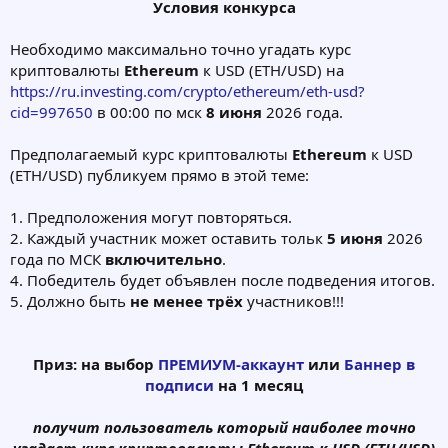
Условия конкурса
Необходимо максимально точно угадать курс
криптовалюты
Ethereum
к USD (ETH/USD) на
https://ru.investing.com/crypto/ethereum/eth-usd?
cid=997650
в 00:00 по мск
8 июня
2026 года.
Предполагаемый курс криптовалюты
Ethereum
к USD
(ETH/USD) публикуем прямо в этой теме:
1. Предположения могут повторяться.
2. Каждый участник может оставить тольк
5 июня
2026
года по МСК
включительно
.
4. Победитель будет объявлен после подведения итогов.
5. Должно быть
не менее трёх
участников!!!
Приз:
на выбор
ПРЕМИУМ-аккаунт
или
Баннер в
подписи
на 1 месяц
получит пользователь который наиболее точно
угадает курс криптовалюты
Ethereum
к USD (ETH/USD)