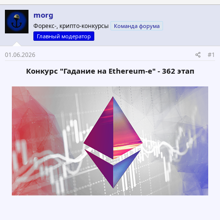
т
т
morg
о
а
р
н
Форекс-, крипто-конкурсы
Команда форума
т
а
Главный модератор
е
ч
м
а
01.06.2026
#1
ы
л
а
Конкурс "Гадание на Ethereum-е" - 362 этап