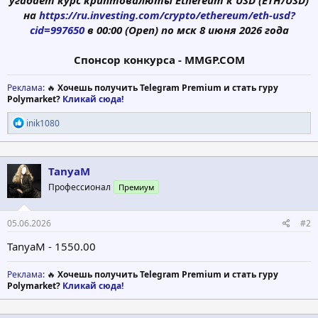
на
https://ru.investing.com/crypto/ethereum/eth-usd?
cid=997650
в 00:00 (Open) по мск 8
июня
2026 года
Спонсор конкурса - MMGP.CОМ
Реклама
: 🔥
Хочешь получить Telegram Premium и стать гуру
Polymarket?
Кликай сюда!
Р
inik1080
е
а
к
ц
TanyaM
и
Профессионал
Премиум
и
:
05.06.2026
#2
TanyaM - 1550.00
Реклама
: 🔥
Хочешь получить Telegram Premium и стать гуру
Polymarket?
Кликай сюда!