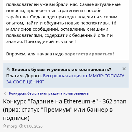
пользователей уже выбрали нас. Самые актуальные
новости, проверенные стратегии и способы
заработка. Сюда люди приходят поделиться своим
опытом, найти и обсудить новые перспективы. 16
миллионов сообщений, оставленных нашими
пользователями, содержат их бесценный опыт и
знания. Присоединяйтесь и вы!
Впрочем, для начала надо
зарегистрироваться
!
📝
Знаешь буквы и умеешь их компоновать?
Платим. Дорого.
Бессрочная акция от MMGP: "ОПЛАТА
ЗА СООБЩЕНИЯ"
Конкурсы: бесплатная раздача криптовалюты
Конкурс "Гадание на Ethereum-е" - 362 этап
(приз: статус "Премиум" или баннер в
подписи)
А
Д
morg
01.06.2026
в
а