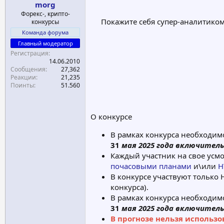
morg
а
Форекс-, крипто-
Покажите себя супер-аналитиком
конкурсы
Команда форума
Главный модератор
Регистрация
14.06.2010
Сообщения
27,362
Реакции
21,235
Поинты
51.560
О конкурсе
В рамках конкурса необходим
31
мая 2025 года включител
Каждый участник на свое усм
почасовыми планами
и\или
H
В конкурсе участвуют только 
конкурса).
В рамках конкурса необходим
31
мая 2025 года включител
В прогнозе нельзя использо