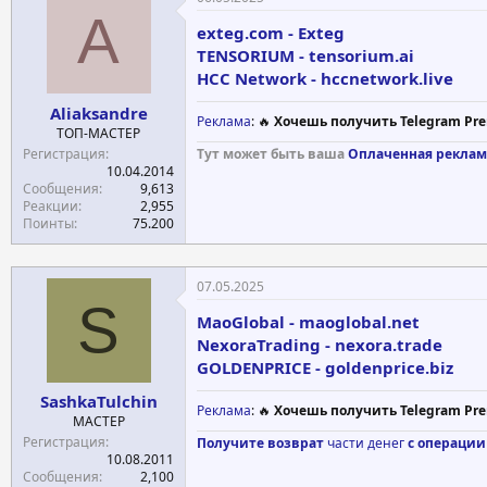
A
exteg.com - Exteg
TENSORIUM - tensorium.ai
HCC Network - hccnetwork.live
Aliaksandre
Реклама
: 🔥
Хочешь получить Telegram Pre
ТОП-МАСТЕР
Регистрация
Тут может быть ваша
Оплаченная реклам
10.04.2014
Сообщения
9,613
Реакции
2,955
Поинты
75.200
07.05.2025
S
MaoGlobal - maoglobal.net
NexoraTrading - nexora.trade
GOLDENPRICE - goldenprice.biz
SashkaTulchin
Реклама
: 🔥
Хочешь получить Telegram Pre
МАСТЕР
Регистрация
Получите возврат
части денег
с операции
10.08.2011
Сообщения
2,100