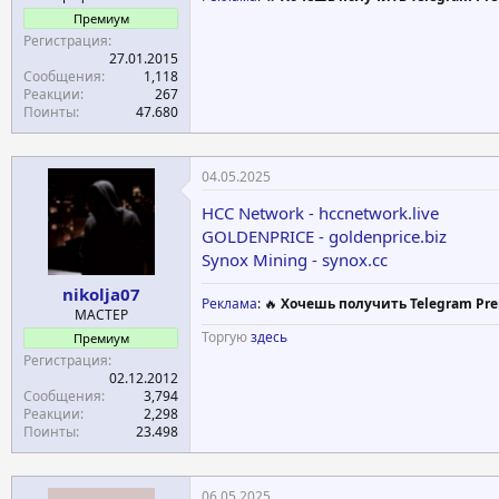
Премиум
Регистрация
27.01.2015
Сообщения
1,118
Реакции
267
Поинты
47.680
04.05.2025
HCC Network - hccnetwork.live
GOLDENPRICE - goldenprice.biz
Synox Mining - synox.cc
nikolja07
Реклама
: 🔥
Хочешь получить Telegram Pre
МАСТЕР
Торгую
здесь
Премиум
Регистрация
02.12.2012
Сообщения
3,794
Реакции
2,298
Поинты
23.498
06.05.2025