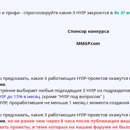
 и профи - спрогнозируйте какие 3 HYIP закроются в
до 31 
Спонсор конкурса
MMGP.com
о предсказать, какие 3 работающих HYIP-проектов окажутс
ьно
.
отрение выбирает любые подходящие 3 HYIP из подраздело
YIP до 15% в месяц
. (кроме "HYIP под вопросом" )
HYIP, проработавшие не меньше 1 месяц с момента создания
о предсказать, какие 3 работающих HYIP-проектов окажутс
ьно
,
но не ранее чем через 8 часа после публикации ваш
вать проекты, в теме которых на нашем форуме не был