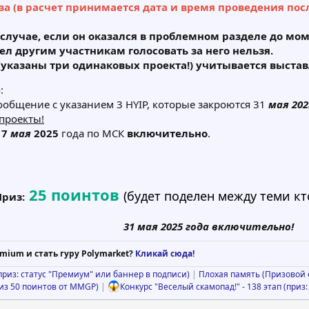
а (в расчет принимается дата и время проведения пос
м случае, если он оказался в проблемном разделе до мо
л другим участникам голосовать за него нельзя.
(указаны три одинаковых проекта!) учитывается выста
:
ообщение с указанием 3 HYIP, которые закроются 31
мая 202
проекты!
17
мая
2025
года по МСК
включительно
.
25 поинтов
(будет поделен между теми кто
Приз:
31 мая 2025 года включительно!
mium и стать гуру Polymarket?
Кликай сюда!
(приз: статус "Премиум" или баннер в подписи)
|
Плохая память (Призовой ф
риз 50 поинтов от MMGP)
|
Конкурс "Веселый скамопад!" - 138 этап (приз: 