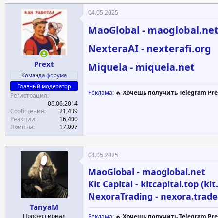
04.05.2025
MaoGlobal - maoglobal.ne
NexteraAI - nexterafi.org
Prext
Miquela - miquela.net
Команда форума
Главный модератор
Реклама
: 🔥
Хочешь получить Telegram Pre
Регистрация
06.06.2014
Сообщения
21,439
Реакции
16,400
Поинты
17.097
04.05.2025
MaoGlobal - maoglobal.net
Kit Capital - kitcapital.top (kit
NexoraTrading - nexora.trade
TanyaM
Профессионал
Реклама
: 🔥
Хочешь получить Telegram Pre