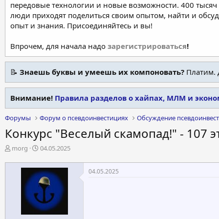
передовые технологии и новые возможности. 400 тысяч 
люди приходят поделиться своим опытом, найти и обсу
опыт и знания. Присоединяйтесь и вы!
Впрочем, для начала надо
зарегистрироваться
!
📝
Знаешь буквы и умеешь их компоновать?
Платим. 
Внимание!
Правила разделов о хайпах, МЛМ и экон
Форумы
Форум о псевдоинвестициях
Обсуждение псевдоинвес
Конкурс "Веселый скамопад!" - 107 эт
А
Д
morg
04.05.2025
в
а
т
т
04.05.2025
о
а
р
н
т
а
е
ч
м
а
ы
л