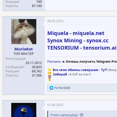
Реакции
749
Поинты
87.190
09.05.2025
Miquela - miquela.net
Synox Mining - synox.cc
TENSORIUM - tensorium.ai
MurloKot
ТОП-МАСТЕР
Регистрация
Реклама
: 🔥
Хочешь получить Telegram Pre
20.11.2012
Сообщения
30,833
Все свои обмены совершаю - ТуТ!
(бону
Реакции
69,762
Забирай
+0.03$ за пост!
Поинты
31.596
Р
Perfect888
е
а
к
ц
01.06.2025
и
и
Prext написал(а):
: