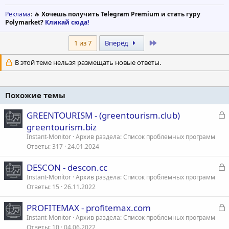
Реклама
: 🔥
Хочешь получить Telegram Premium и стать гуру
Polymarket?
Кликай сюда!
Last
1 из 7
Вперёд
В этой теме нельзя размещать новые ответы.
Похожие темы
З
GREENTOURISM - (greentourism.club)
а
greentourism.biz
к
Instant-Monitor
Архив раздела: Список проблемных программ
р
Ответы
317
24.01.2024
З
DESCON - descon.cc
т
а
Instant-Monitor
Архив раздела: Список проблемных программ
а
Ответы
15
26.11.2022
к
р
З
PROFITEMAX - profitemax.com
а
Instant-Monitor
Архив раздела: Список проблемных программ
т
Ответы
10
04.06.2022
к