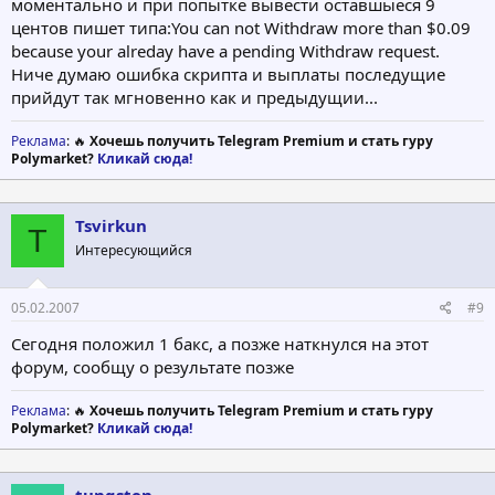
моментально и при попытке вывести оставшыеся 9
центов пишет типа:You can not Withdraw more than $0.09
because your alreday have a pending Withdraw request.
Ниче думаю ошибка скрипта и выплаты последущие
прийдут так мгновенно как и предыдущии...
Реклама
: 🔥
Хочешь получить Telegram Premium и стать гуру
Polymarket?
Кликай сюда!
Tsvirkun
T
Интересующийся
05.02.2007
#9
Сегодня положил 1 бакс, а позже наткнулся на этот
форум, сообщу о результате позже
Реклама
: 🔥
Хочешь получить Telegram Premium и стать гуру
Polymarket?
Кликай сюда!
tungsten