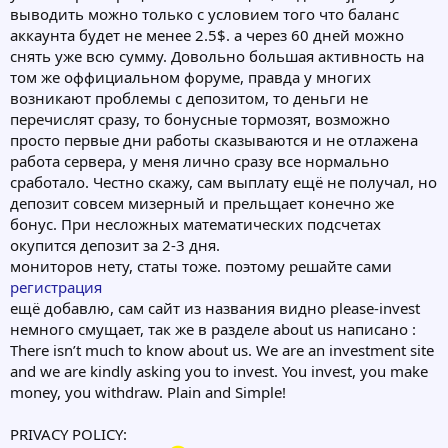
выводить можно только с условием того что баланс
аккаунта будет не менее 2.5$. а через 60 дней можно
снять уже всю сумму. Довольно большая активность на
том же оффициальном форуме, правда у многих
возникают проблемы с депозитом, то деньги не
перечислят сразу, то бонусные тормозят, возможно
просто первые дни работы сказываются и не отлажена
работа сервера, у меня лично сразу все нормально
сработало. Честно скажу, сам выплату ещё не получал, но
депозит совсем мизерный и прельщает конечно же
бонус. При несложных математических подсчетах
окупится депозит за 2-3 дня.
мониторов нету, статы тоже. поэтому решайте сами
регистрация
ещё добавлю, сам сайт из названия видно please-invest
немного смущает, так же в разделе about us написано :
There isn’t much to know about us. We are an investment site
and we are kindly asking you to invest. You invest, you make
money, you withdraw. Plain and Simple!
PRIVACY POLICY: