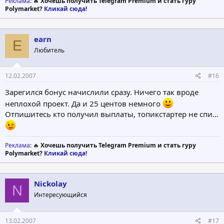
Реклама
: 🔥
Хочешь получить Telegram Premium и стать гуру
Polymarket?
Кликай сюда!
earn
E
Любитель
12.02.2007
#16
Зарегился бонус начислили сразу. Ничего так вроде
неплохой проект. Да и 25 центов немного
Отпишитесь кто получил выплаты, топикстартер не спи...
Реклама
: 🔥
Хочешь получить Telegram Premium и стать гуру
Polymarket?
Кликай сюда!
Nickolay
N
Интересующийся
13.02.2007
#17