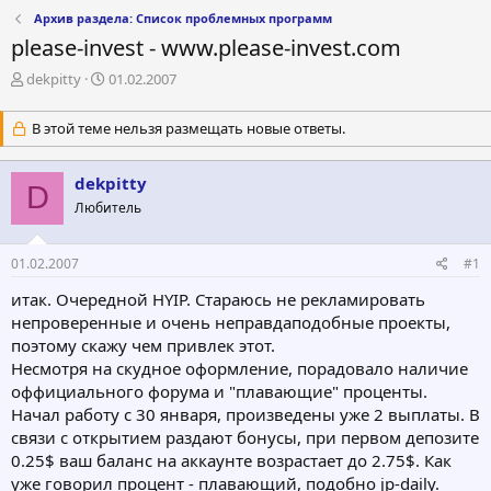
Архив раздела: Список проблемных программ
please-invest - www.please-invest.com
А
Д
dekpitty
01.02.2007
в
а
т
т
В этой теме нельзя размещать новые ответы.
о
а
р
н
т
а
dekpitty
D
е
ч
Любитель
м
а
ы
л
а
01.02.2007
#1
итак. Очередной HYIP. Стараюсь не рекламировать
непроверенные и очень неправдаподобные проекты,
поэтому скажу чем привлек этот.
Несмотря на скудное оформление, порадовало наличие
оффициального форума и "плавающие" проценты.
Начал работу с 30 января, произведены уже 2 выплаты. В
связи с открытием раздают бонусы, при первом депозите
0.25$ ваш баланс на аккаунте возрастает до 2.75$. Как
уже говорил процент - плавающий, подобно jp-daily.