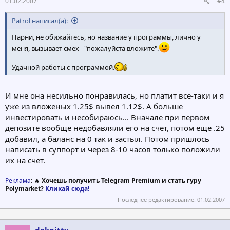
01.02.2007
#4
Patrol написал(а):
Парни, не обижайтесь, но название у программы, лично у
меня, вызывает смех - "пожалуйста вложите".
Удачной работы с программой.
И мне она несильно понравилась, но платит все-таки и я
уже из вложеных 1.25$ вывел 1.12$. А больше
инвестировать и несобираюсь... Вначале при первом
депозите вообще недобавляли его на счет, потом еще .25
добавил, а баланс на 0 так и застыл. Потом пришлось
написать в суппорт и через 8-10 часов только положили
их на счет.
Реклама
: 🔥
Хочешь получить Telegram Premium и стать гуру
Polymarket?
Кликай сюда!
Последнее редактирование:
01.02.2007