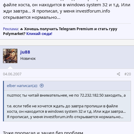
файле хоста, он находится в windows system 32 и т.д. Или
жди завтра... Я прописал, у меня investforum.info
открывается нормально...
Реклама
: 🔥
Хочешь получить Telegram Premium и стать гуру
Polymarket?
Кликай сюда!
ju88
Новичок
04.06.2007
#20
elber написал(а):
nuzmor, ты читай внимательнее, не по 72.232.182.50 заходить, а
т.е. если тебе не хочется ждать до завтра пропиши в файле
хоста, он находится в windows system 32 и т.д. Или жди завтра...
Я прописал, у меня investforum.info открывается нормально...
Тоже прописал и зашел без проблем.