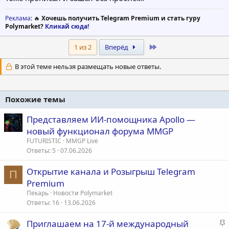
Реклама
: 🔥
Хочешь получить Telegram Premium и стать гуру
Polymarket?
Кликай сюда!
Last
1 из 2
Вперёд
В этой теме нельзя размещать новые ответы.
Похожие темы
Представляем ИИ-помощника Apollo —
новый функционал форума MMGP
FUTURISTIC
MMGP Live
Ответы
5
07.06.2026
Открытие канала и Розыгрыш Telegram
П
Premium
Пекарь
Новости Polymarket
Ответы
16
13.06.2026
З
Приглашаем на 17-й международный