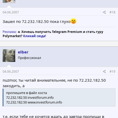
04.06.2007
#18
Зашел по 72.232.182.50 пока глухо
Реклама
: 🔥
Хочешь получить Telegram Premium и стать гуру
Polymarket?
Кликай сюда!
elber
Профессионал
04.06.2007
#19
nuzmor, ты читай внимательнее, не по 72.232.182.50
заходить, а
пропишите в файл хоста
72.232.182.50 investforum.info
72.232.182.50 www.investforum.info
т.е. если тебе не хочется ждать до завтра пропиши в