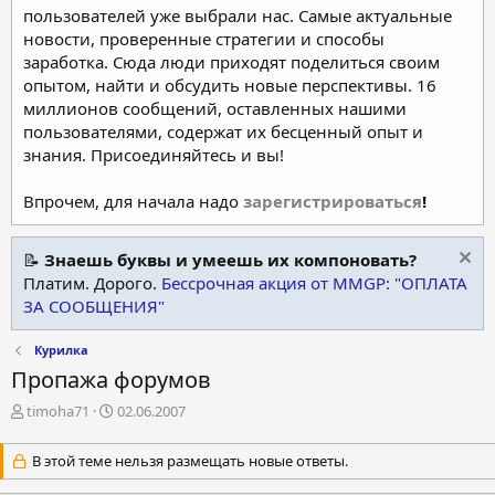
пользователей уже выбрали нас. Самые актуальные
новости, проверенные стратегии и способы
заработка. Сюда люди приходят поделиться своим
опытом, найти и обсудить новые перспективы. 16
миллионов сообщений, оставленных нашими
пользователями, содержат их бесценный опыт и
знания. Присоединяйтесь и вы!
Впрочем, для начала надо
зарегистрироваться
!
📝
Знаешь буквы и умеешь их компоновать?
Платим. Дорого.
Бессрочная акция от MMGP: "ОПЛАТА
ЗА СООБЩЕНИЯ"
Курилка
Пропажа форумов
А
Д
timoha71
02.06.2007
в
а
т
т
В этой теме нельзя размещать новые ответы.
о
а
р
н