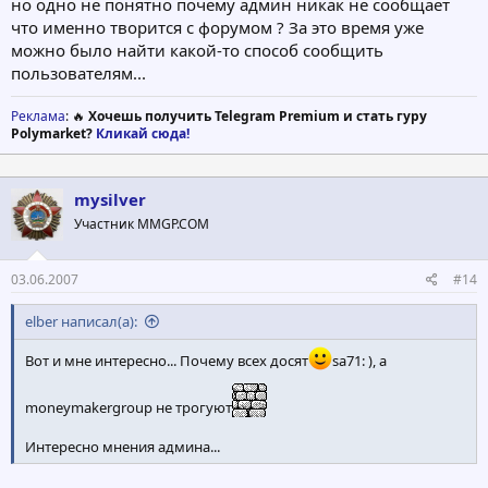
но одно не понятно почему админ никак не сообщает
что именно творится с форумом ? За это время уже
можно было найти какой-то способ сообщить
пользователям...
Реклама
: 🔥
Хочешь получить Telegram Premium и стать гуру
Polymarket?
Кликай сюда!
mysilver
Участник MMGP.COM
03.06.2007
#14
elber написал(а):
Вот и мне интересно... Почему всех досят
sa71: ), а
moneymakergroup не трогуют
Интересно мнения админа...