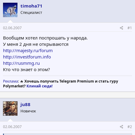
т
а
timoha71
е
ч
Специалист
м
а
ы
л
а
02.06.2007
#1
Вообщем хотел поспрошать у народа.
У меня 2 дня не открываются
http://majesty.ru/forum
http://investforum.info
http://rusmmg.ru
Кто что знает о этом?
Реклама
: 🔥
Хочешь получить Telegram Premium и стать гуру
Polymarket?
Кликай сюда!
ju88
Новичок
02.06.2007
#2