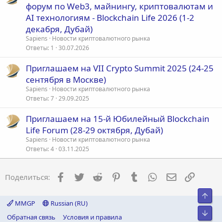
а
форум по Web3, майнингу, криптовалютам и
к
AI технологиям - Blockchain Life 2026 (1-2
р
декабря, Дубай)
е
Sapiens
Новости криптовалютного рынка
п
Ответы
1
30.07.2026
л
е
Приглашаем на VII Crypto Summit 2025 (24-25
сентября в Москве)
о
Sapiens
Новости криптовалютного рынка
Ответы
7
29.09.2025
Приглашаем на 15-й Юбилейный Blockchain
Life Forum (28-29 октября, Дубай)
Sapiens
Новости криптовалютного рынка
Ответы
4
03.11.2025
Facebook
Twitter
Reddit
Pinterest
Tumblr
WhatsApp
Электронна
Ссылка
Поделиться:
Свер
MMGP
Russian (RU)
Сниз
Обратная связь
Условия и правила