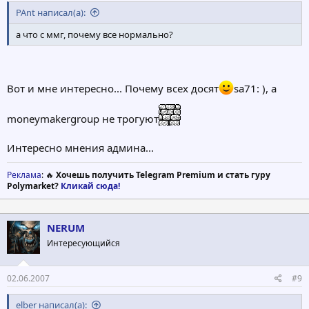
PAnt написал(а):
а что с ммг, почему все нормально?
Вот и мне интересно... Почему всех досят
sa71: ), а
moneymakergroup не трогуют
Интересно мнения админа...
Реклама
: 🔥
Хочешь получить Telegram Premium и стать гуру
Polymarket?
Кликай сюда!
NERUM
Интересующийся
02.06.2007
#9
elber написал(а):