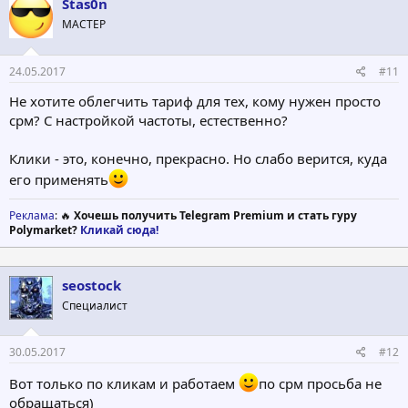
Stas0n
МАСТЕР
24.05.2017
#11
Не хотите облегчить тариф для тех, кому нужен просто
срм? С настройкой частоты, естественно?
Клики - это, конечно, прекрасно. Но слабо верится, куда
его применять
Реклама
: 🔥
Хочешь получить Telegram Premium и стать гуру
Polymarket?
Кликай сюда!
seostock
Специалист
30.05.2017
#12
Вот только по кликам и работаем
по срм просьба не
обращаться)