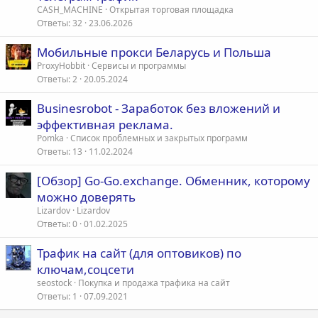
CASH_MACHINE
Открытая торговая площадка
Ответы
32
23.06.2026
Мобильные прокси Беларусь и Польша
ProxyHobbit
Сервисы и программы
Ответы
2
20.05.2024
Businesrobot - Заработок без вложений и
эффективная реклама.
Pomka
Список проблемных и закрытых программ
Ответы
13
11.02.2024
[Обзор] Go-Go.exchange. Обменник, которому
можно доверять
Lizardov
Lizardov
Ответы
0
01.02.2025
Трафик на сайт (для оптовиков) по
ключам,соцсети
seostock
Покупка и продажа трафика на сайт
Ответы
1
07.09.2021