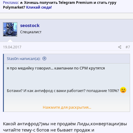
Реклама
: 🔥
Хочешь получить Telegram Premium и стать гуру
Polymarket?
Кликай сюда!
seostock
Специалист
19.04.2017
#7
Stas0n написал(а):
я про медийку говорил... кампании по СРМ крутятся
Ботами? И как антифрод с вами работает? попадание 100%?
Нажмите для раскрытия...
точно так же как накрутка ботами - не значит хороший трафик
Какой антифрод?)мы не продаём Лиды,конвертации)вы
читайте тему-с ботов не бывает продаж и