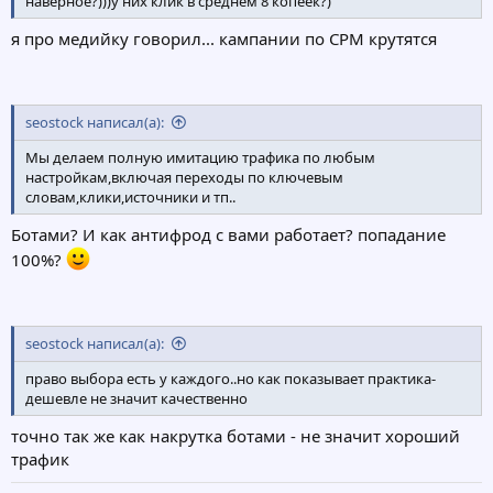
наверное?)))у них клик в среднем 8 копеек?)
я про медийку говорил... кампании по СРМ крутятся
seostock написал(а):
Мы делаем полную имитацию трафика по любым
настройкам,включая переходы по ключевым
словам,клики,источники и тп..
Ботами? И как антифрод с вами работает? попадание
100%?
seostock написал(а):
право выбора есть у каждого..но как показывает практика-
дешевле не значит качественно
точно так же как накрутка ботами - не значит хороший
трафик