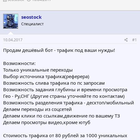
в
а
т
т
о
а
seostock
р
н
Специалист
т
а
е
ч
м
а
10.04.2017
#1
ы
л
а
Продам дешёвый бот - трафик под ваши нужды!
Возможности:
Только уникальные переходы
Выбор источника трафика(реферера)
Возможность слива трафика по пс запросам
Возможность задания глубины и времени просмотра
Гео - Ру,СНГ (Другие страны уточняйте по контактам)
Возможность разделения трафика - десктоп/мобильный
Делаем переходы из соцсетей
Делаем клики по ссылкам,движение по вашему ТЗ
Делаем просмотры видео,кроме ютуб
Стоимость трафика от 80 рублей за 1000 уникальных