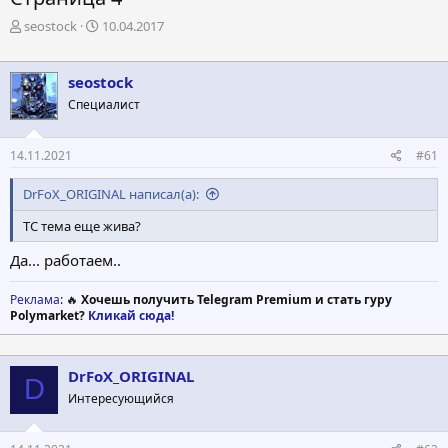
А
Д
seostock
10.04.2017
в
а
т
т
о
а
seostock
р
н
Специалист
т
а
е
ч
м
а
14.11.2021
#61
ы
л
а
DrFoX_ORIGINAL написал(а):
ТС тема еще жива?
Да... работаем..
Реклама
: 🔥
Хочешь получить Telegram Premium и стать гуру
Polymarket?
Кликай сюда!
DrFoX_ORIGINAL
D
Интересующийся