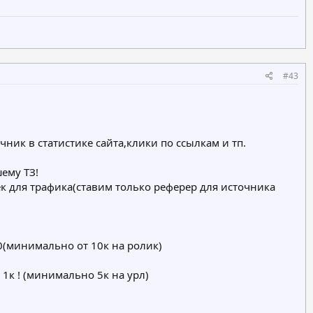
#43
ик в статистике сайта,клики по ссылкам и тп.
ему ТЗ!
оек для трафика(ставим только реферер для источника
00(минимально от 10к на ролик)
1к ! (минимально 5к на урл)