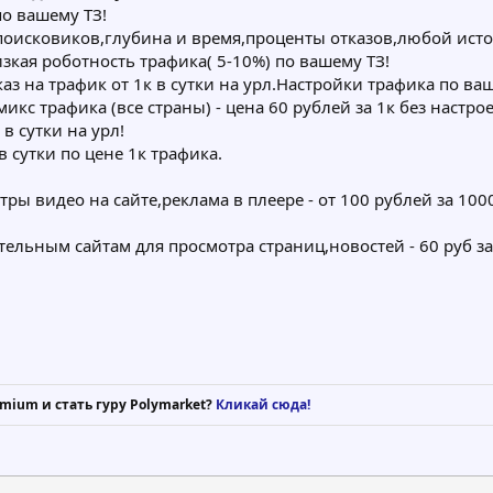
о вашему ТЗ!
исковиков,глубина и время,проценты отказов,любой источн
зкая роботность трафика( 5-10%) по вашему ТЗ!
аз на трафик от 1к в сутки на урл.Настройки трафика по ваш
микс трафика (все страны) - цена 60 рублей за 1к без настр
в сутки на урл!
в сутки по цене 1к трафика.
ры видео на сайте,реклама в плеере - от 100 рублей за 10
ельным сайтам для просмотра страниц,новостей - 60 руб за 
mium и стать гуру Polymarket?
Кликай сюда!