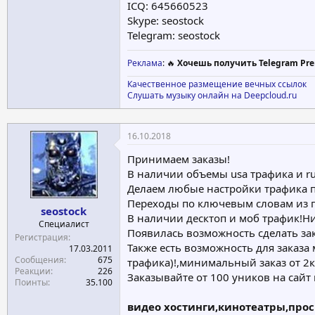
ICQ: 645660523
Skype: seostock
Telegram: seostock
Реклама
: 🔥
Хочешь получить Telegram Pre
Качественное размещение вечных ссылок
Слушать музыку онлайн на Deepcloud.ru
16.10.2018
Принимаем заказы!
В наличии объемы usa трафика и ru 
Делаем любые настройки трафика п
Переходы по ключевым словам из по
seostock
В наличии десктоп и моб трафик!Ни
Специалист
Появилась возможность сделать зак
Регистрация
Также есть возможность для заказа 
17.03.2011
Сообщения
675
трафика)!,минимальный заказ от 2к 
Реакции
226
Заказывайте от 100 уников на сайт 
Поинты
35.100
видео хостинги,кинотеатры,просм