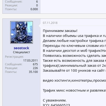
Сообщения
6
Реакции
0
Поинты
0.000
07.11.2018
Принимаем заказы!
В наличии объемы usa трафика и ru 
Делаем любые настройки трафика п
Переходы по ключевым словам из по
seostock
В наличии десктоп и моб трафик!Ни
Специалист
Появилась возможность сделать зак
Регистрация
Также есть возможность для заказа 
17.03.2011
Сообщения
675
трафика)!,минимальный заказ от 2к 
Реакции
226
Заказывайте от 100 уников на сайт 
Поинты
35.100
видео хостинги,кинотеатры,просмот
Трафик микс новостным и развлекат
С уважением.
ICQ: 645660523