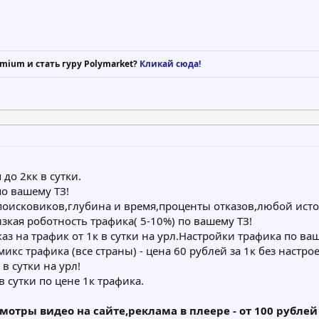
mium и стать гуру Polymarket?
Кликай сюда!
до 2кк в сутки.
о вашему ТЗ!
исковиков,глубина и время,проценты отказов,любой источн
зкая роботность трафика( 5-10%) по вашему ТЗ!
аз на трафик от 1к в сутки на урл.Настройки трафика по ваш
микс трафика (все страны) - цена 60 рублей за 1к без настр
в сутки на урл!
в сутки по цене 1к трафика.
отры видео на сайте,реклама в плеере - от 100 рублей