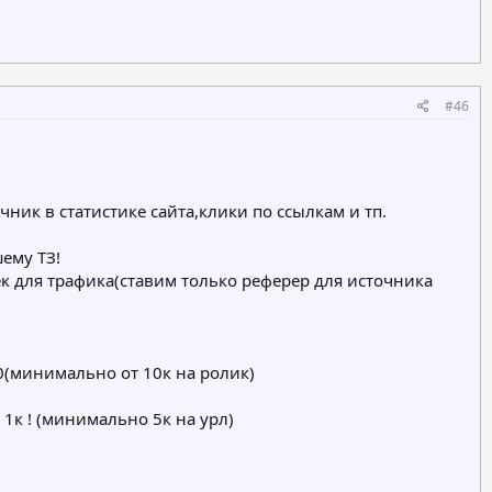
#46
ик в статистике сайта,клики по ссылкам и тп.
ему ТЗ!
оек для трафика(ставим только реферер для источника
00(минимально от 10к на ролик)
1к ! (минимально 5к на урл)