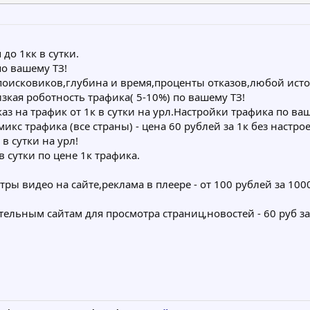
до 1кк в сутки.
о вашему ТЗ!
исковиков,глубина и время,проценты отказов,любой источн
зкая роботность трафика( 5-10%) по вашему ТЗ!
аз на трафик от 1к в сутки на урл.Настройки трафика по ваш
микс трафика (все страны) - цена 60 рублей за 1к без настр
в сутки на урл!
в сутки по цене 1к трафика.
ры видео на сайте,реклама в плеере - от 100 рублей за 10
ельным сайтам для просмотра страниц,новостей - 60 руб за 