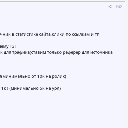
#42
ик в статистике сайта,клики по ссылкам и тп.
ему ТЗ!
оек для трафика(ставим только реферер для источника
00(минимально от 10к на ролик)
1к ! (минимально 5к на урл)