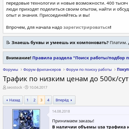
передовые технологии и новые возможности. 400 тысяч 
люди приходят поделиться своим опытом, найти и обсу
опыт и знания. Присоединяйтесь и вы!
Впрочем, для начала надо
зарегистрироваться
!
📝
Знаешь буквы и умеешь их компоновать?
Платим. 
Внимание!
Правила раздела "Поиск работы/подбор 
Форумы
Форум фрилансеров
Форум по поиску работы
Покуп
Трафик по низким ценам до 500к/сутк
А
Д
seostock
10.04.2017
в
а
т
т
Назад
1
2
3
4
Вперёд
о
а
р
н
14.08.2018
т
а
е
ч
Принимаем заказы!
м
а
В наличии объемы usa трафика и 
ы
л