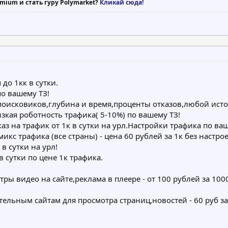
mium и стать гуру Polymarket?
Кликай сюда!
до 1кк в сутки.
о вашему ТЗ!
исковиков,глубина и время,проценты отказов,любой источн
зкая роботность трафика( 5-10%) по вашему ТЗ!
аз на трафик от 1к в сутки на урл.Настройки трафика по ваш
микс трафика (все страны) - цена 60 рублей за 1к без настр
в сутки на урл!
в сутки по цене 1к трафика.
ры видео на сайте,реклама в плеере - от 100 рублей за 10
ельным сайтам для просмотра страниц,новостей - 60 руб за 