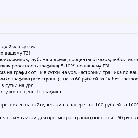
до 2кк в сутки.
о вашему ТЗ!
исковиков,глубина и время,проценты отказов,любой источн
зкая роботность трафика( 5-10%) по вашему ТЗ!
аз на трафик от 1к в сутки на урл.Настройки трафика по ваш
микс трафика (все страны) - цена 60 рублей за 1к без настр
в сутки на урл!
в сутки по цене 1к трафика.
ры видео на сайте,реклама в плеере - от 100 рублей за 10
ельным сайтам для просмотра страниц,новостей - 60 руб за 