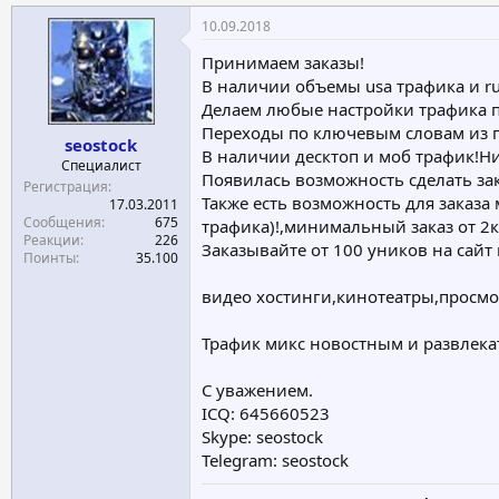
10.09.2018
Принимаем заказы!
В наличии объемы usa трафика и ru 
Делаем любые настройки трафика п
Переходы по ключевым словам из по
seostock
В наличии десктоп и моб трафик!Ни
Специалист
Появилась возможность сделать зак
Регистрация
Также есть возможность для заказа 
17.03.2011
Сообщения
675
трафика)!,минимальный заказ от 2к 
Реакции
226
Заказывайте от 100 уников на сайт 
Поинты
35.100
видео хостинги,кинотеатры,просмот
Трафик микс новостным и развлекат
С уважением.
ICQ: 645660523
Skype: seostock
Telegram: seostock