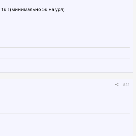
1к ! (минимально 5к на урл)
#45