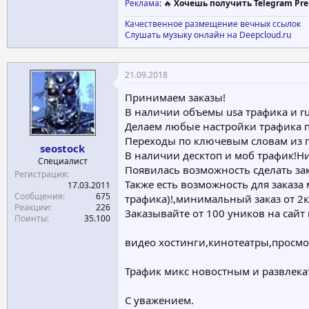
Реклама
: 🔥
Хочешь получить Telegram Pre
Качественное размещение вечных ссылок
Слушать музыку онлайн на Deepcloud.ru
21.09.2018
Принимаем заказы!
В наличии объемы usa трафика и ru 
Делаем любые настройки трафика п
Переходы по ключевым словам из по
seostock
В наличии десктоп и моб трафик!Ни
Специалист
Появилась возможность сделать зак
Регистрация
Также есть возможность для заказа 
17.03.2011
Сообщения
675
трафика)!,минимальный заказ от 2к 
Реакции
226
Заказывайте от 100 уников на сайт 
Поинты
35.100
видео хостинги,кинотеатры,просмот
Трафик микс новостным и развлекат
С уважением.