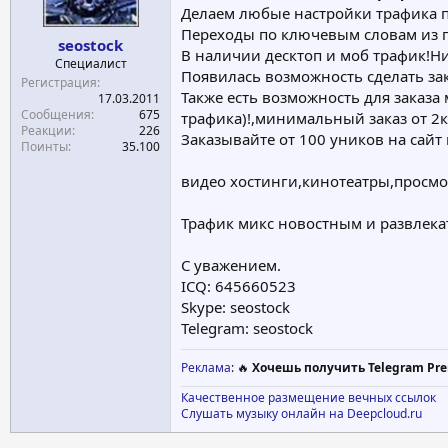
Делаем любые настройки трафика п
а
Переходы по ключевым словам из по
seostock
В наличии десктоп и моб трафик!Ни
Специалист
Появилась возможность сделать зак
Регистрация
Также есть возможность для заказа 
17.03.2011
Сообщения
675
трафика)!,минимальный заказ от 2к 
Реакции
226
Заказывайте от 100 уников на сайт 
Поинты
35.100
видео хостинги,кинотеатры,просмот
Трафик микс новостным и развлекат
С уважением.
ICQ: 645660523
Skype: seostock
Telegram: seostock
Реклама
: 🔥
Хочешь получить Telegram Pre
Качественное размещение вечных ссылок
Слушать музыку онлайн на Deepcloud.ru