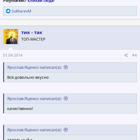
Polymarket?
Кликай сюда!
Р
SukharevM
е
а
к
ц
тик - так
и
ТОП-МАСТЕР
и
:
01.04.2014
#4
Ярослав Яценко написал(а):
Всё довольно вкусно
Ярослав Яценко написал(а):
качественно!
Ярослав Яценко написал(а):
отдельный +