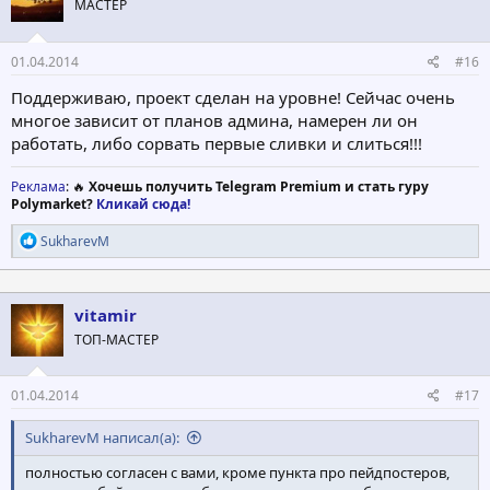
МАСТЕР
01.04.2014
#16
Поддерживаю, проект сделан на уровне! Сейчас очень
многое зависит от планов админа, намерен ли он
работать, либо сорвать первые сливки и слиться!!!
Реклама
: 🔥
Хочешь получить Telegram Premium и стать гуру
Polymarket?
Кликай сюда!
Р
SukharevM
е
а
к
ц
vitamir
и
ТОП-МАСТЕР
и
:
01.04.2014
#17
SukharevM написал(а):
полностью согласен с вами, кроме пункта про пейдпостеров,