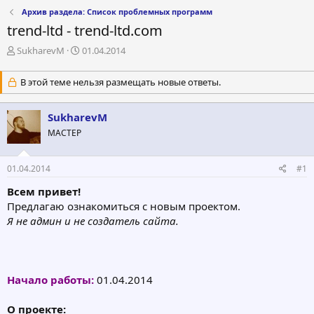
Архив раздела: Список проблемных программ
trend-ltd - trend-ltd.com
А
Д
SukharevM
01.04.2014
в
а
т
т
В этой теме нельзя размещать новые ответы.
о
а
р
н
т
а
SukharevM
е
ч
МАСТЕР
м
а
ы
л
а
01.04.2014
#1
Всем привет!
Предлагаю ознакомиться с новым проектом.
Я не админ и не создатель сайта.
Начало работы:
01.04.2014
О проекте: