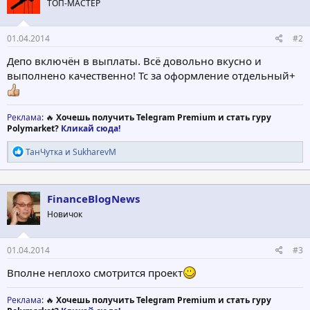
ТОП-МАСТЕР
и
:
01.04.2014
#2
Депо включён в выплаты. Всё довольно вкусно и
выполнено качественно! Тс за оформление отдельный+
Реклама
: 🔥
Хочешь получить Telegram Premium и стать гуру
Polymarket?
Кликай сюда!
Р
ТанЧутка
и
SukharevM
е
а
к
ц
FinanceBlogNews
и
Новичок
и
:
01.04.2014
#3
Вполне неплохо смотрится проект
Реклама
: 🔥
Хочешь получить Telegram Premium и стать гуру