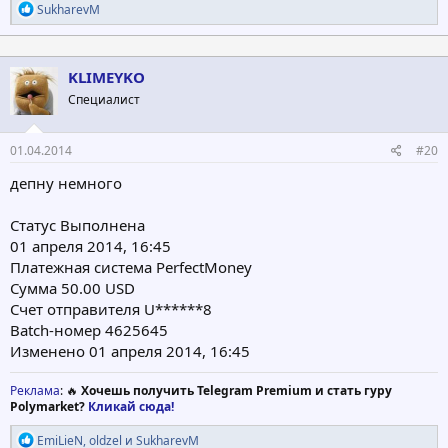
Р
SukharevM
е
а
к
ц
KLIMEYKO
и
Специалист
и
:
01.04.2014
#20
депну немного
Статус Выполнена
01 апреля 2014, 16:45
Платежная система PerfectMoney
Сумма 50.00 USD
Счет отправителя U******8
Batch-номер 4625645
Изменено 01 апреля 2014, 16:45
Реклама
: 🔥
Хочешь получить Telegram Premium и стать гуру
Polymarket?
Кликай сюда!
Р
EmiLieN
,
oldzel
и
SukharevM