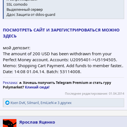
SSL comodo
Выделенный сервер
Ддос Защита от ddos-guard
ПОСМОТРЕТЬ САЙТ И ЗАРЕГИСТРИРОВАТЬСЯ МОЖНО
ЗДЕСЬ
мой депозит:
The amount of 200 USD has been withdrawn from your
Perfect Money account. Accounts: U2095401->U5194505.
Memo: Shopping Cart Payment. Add funds to member faster..
Date: 14:08 01.04.14. Batch: 53114008.
Реклама
: 🔥
Хочешь получить Telegram Premium и стать гуру
Polymarket?
Кликай сюда!
Последнее редактирование:
01.04.2014
Р
Ksen DvK
,
Silmaril
,
EmiLieN
и 3 других
е
а
к
ц
Ярослав Яценко
и