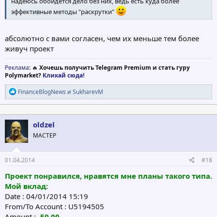
надеюсь обойдется дело без них, ведь есть куда более
эффективные методы "раскрутки"
абсолютно с вами согласен, чем их меньше тем более
живуч проект
Реклама
: 🔥
Хочешь получить Telegram Premium и стать гуру
Polymarket?
Кликай сюда!
Р
FinanceBlogNews
и
SukharevM
е
а
к
ц
oldzel
и
МАСТЕР
и
:
01.04.2014
#18
Проект понравился, нравятся мне планы такого типа.
Мой вклад:
Date : 04/01/2014 15:19
From/To Account : U5194505
Amount :
-50.00