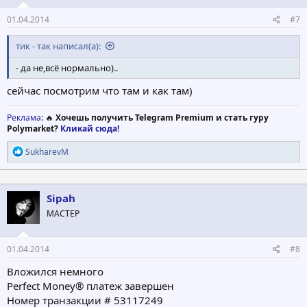
01.04.2014
#7
тик - так написал(а):
- да не,всё нормально)..
сейчас посмотрим что там и как там)
Реклама
: 🔥
Хочешь получить Telegram Premium и стать гуру
Polymarket?
Кликай сюда!
Р
SukharevM
е
а
к
ц
Sipah
и
МАСТЕР
и
:
01.04.2014
#8
Вложился немного
Perfect Money® платеж завершен
Номер транзакции # 53117249