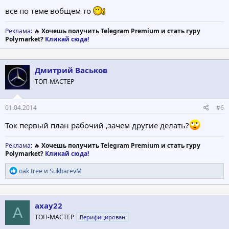
все по теме вобщем то
Реклама
: 🔥
Хочешь получить Telegram Premium и стать гуру
Polymarket?
Кликай сюда!
Дмитрий Васьков
ТОП-МАСТЕР
01.04.2014
#6
Ток первый план рабочий ,зачем другие делать?
Реклама
: 🔥
Хочешь получить Telegram Premium и стать гуру
Polymarket?
Кликай сюда!
Р
oak tree
и
SukharevM
е
а
к
ц
axay22
A
и
ТОП-МАСТЕР
Верифицирован
и
: