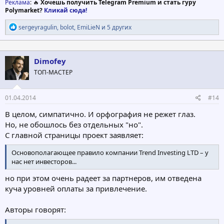
Реклама
: 🔥
Хочешь получить Telegram Premium и стать гуру
Polymarket?
Кликай сюда!
Р
sergeyragulin
,
bolot
,
EmiLieN
и 5 других
е
а
к
ц
Dimofey
и
ТОП-МАСТЕР
и
:
01.04.2014
#14
В целом, симпатично. И орфография не режет глаз.
Но, не обошлось без отдельных "но".
С главной страницы проект заявляет:
Основополагающее правило компании Trend Investing LTD – у
нас нет инвесторов...
но при этом очень радеет за партнеров, им отведена
куча уровней оплаты за привлечение.
Авторы говорят: