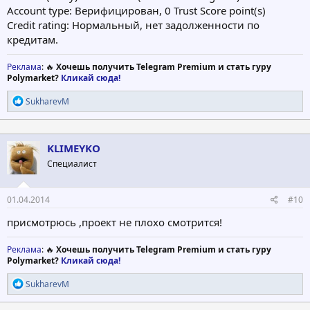
Account type: Верифицирован, 0 Trust Score point(s)
Credit rating: Нормальный, нет задолженности по
кредитам.
Реклама
: 🔥
Хочешь получить Telegram Premium и стать гуру
Polymarket?
Кликай сюда!
Р
SukharevM
е
а
к
ц
KLIMEYKO
и
Специалист
и
:
01.04.2014
#10
присмотрюсь ,проект не плохо смотрится!
Реклама
: 🔥
Хочешь получить Telegram Premium и стать гуру
Polymarket?
Кликай сюда!
Р
SukharevM
е
а