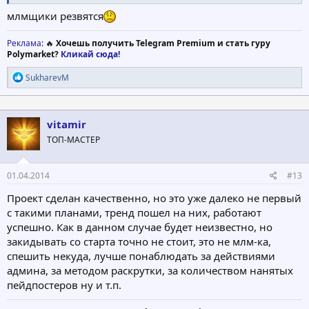
млмщики резвятся
Реклама
: 🔥
Хочешь получить Telegram Premium и стать гуру
Polymarket?
Кликай сюда!
Р
SukharevM
е
а
к
ц
vitamir
и
ТОП-МАСТЕР
и
:
01.04.2014
#13
Проект сделан качественно, но это уже далеко не первый
с такими планами, тренд пошел на них, работают
успешно. Как в данном случае будет неизвестно, но
закидывать со старта точно не стоит, это не млм-ка,
спешить некуда, лучше понаблюдать за действиями
админа, за методом раскрутки, за количеством нанятых
пейдпостеров ну и т.п.