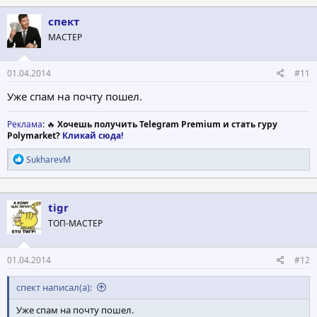
к
ц
спект
и
МАСТЕР
и
:
01.04.2014
#11
Уже спам на почту пошел.
Реклама
: 🔥
Хочешь получить Telegram Premium и стать гуру
Polymarket?
Кликай сюда!
Р
SukharevM
е
а
к
ц
tigr
и
ТОП-МАСТЕР
и
:
01.04.2014
#12
спект написал(а):
Уже спам на почту пошел.