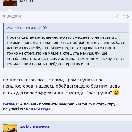
МАСТЕР
и
:
01.04.2014
#15
vitamir написал(а):
Проект сделан качественно, но это уже далеко не первый с
такими планами, тренд пошел на них, работают успешно. Как в
данном случае будет неизвестно, но закидывать со старта
точно не стоит, это не млм-ка, спешить некуда, лучше
понаблюдать за действиями админа, за методом раскрутки, за
количеством нанятых пейдпостеров ну и т.п.
полностью согласен с вами, кроме пункта про
пейдпостеров, надеюсь обойдется дело без них, ведь
есть куда более эффективные методы "раскрутки"
Реклама
: 🔥
Хочешь получить Telegram Premium и стать гуру
Polymarket?
Кликай сюда!
Avia-investor