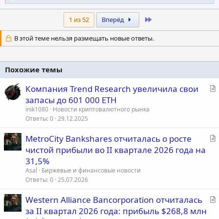
е
а
к
Last
1 из 52
Вперёд
ц
и
В этой теме нельзя размещать новые ответы.
и
:
Похожие темы
С
Компания Trend Research увеличила свои
т
запасы до 601 000 ETH
а
inik1080
Новости криптовалютного рынка
т
Ответы
0
29.12.2025
ь
С
MetroCity Bankshares отчиталась о росте
я
т
чистой прибыли во II квартале 2026 года на
а
31,5%
т
Asal
Биржевые и финансовые новости
ь
Ответы
0
25.07.2026
я
С
Western Alliance Bancorporation отчиталась
т
за II квартал 2026 года: прибыль $268,8 млн