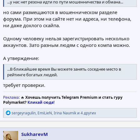
...у нас нет резона идти по пути мошенничества и обмана...
но сами размещаются в мошенническом разделе
форума. При этом на сайте нет ни адреса, ни телефона,
ни даже дохлого скайпа.
Одному человеку нельзя зарегистрировать несколько
аккаунтов. Зато разным людям с одного компа можно.
А утверждение:
...В ближайшее время Вы можете занять соседнее место в
рейтинге богатых людей.
требует проверки.
Реклама
: 🔥
Хочешь получить Telegram Premium и стать гуру
Polymarket?
Кликай сюда!
Р
sergeyragulin
,
EmiLieN
,
Irina Naumik
и 4 других
е
а
к
ц
SukharevM
и