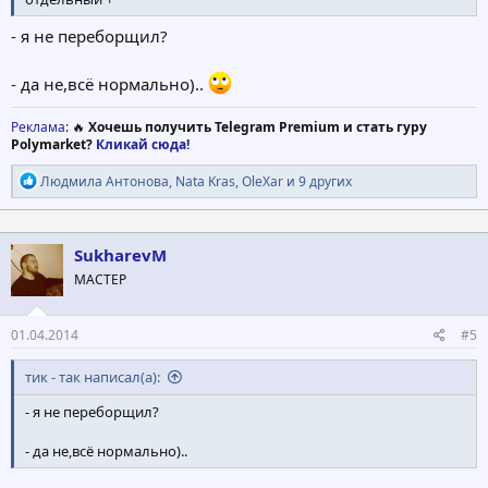
- я не переборщил?
- да не,всё нормально)..
Реклама
: 🔥
Хочешь получить Telegram Premium и стать гуру
Polymarket?
Кликай сюда!
Р
Людмила Антонова
,
Nata Kras
,
OleXar
и 9 других
е
а
к
ц
SukharevM
и
МАСТЕР
и
:
01.04.2014
#5
тик - так написал(а):
- я не переборщил?
- да не,всё нормально)..