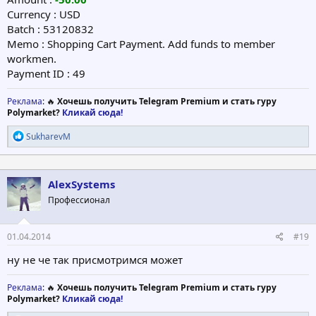
Currency : USD
Batch : 53120832
Memo : Shopping Cart Payment. Add funds to member
workmen.
Payment ID : 49
Реклама
: 🔥
Хочешь получить Telegram Premium и стать гуру
Polymarket?
Кликай сюда!
Р
SukharevM
е
а
к
ц
AlexSystems
и
Профессионал
и
:
01.04.2014
#19
ну не че так присмотримся может
Реклама
: 🔥
Хочешь получить Telegram Premium и стать гуру
Polymarket?
Кликай сюда!