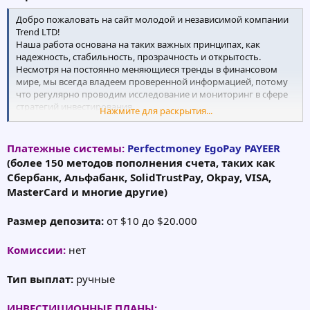
Добро пожаловать на сайт молодой и независимой компании
Trend LTD!
Наша работа основана на таких важных принципах, как
надежность, стабильность, прозрачность и открытость.
Несмотря на постоянно меняющиеся тренды в финансовом
мире, мы всегда владеем проверенной информацией, потому
что регулярно проводим исследование и мониторинг в сфере
стратегий инвестирования.
Нажмите для раскрытия...
Цель Trend LTD – предоставить услуги надежного
обслуживания Вашего капитала и его увеличения, благодаря
использованию современных инструментов рынка
Платежные системы:
Perfectmoney
EgoPay
PAYEER
инвестирования.
(более 150 методов пополнения счета, таких как
В основании работы компании стоит Ваше благополучие,
Сбербанк, Альфабанк, SolidTrustPay, Okpay, VISA,
потому что мы прекрасно понимаем – Ваш успех является
MasterCard и многие другие)
отражением уровня работы Trend LTD. Именно поэтому мы
делаем ставку на долгосрочное сотрудничество, обеспечивая
Вас интересными и надежными возможностями.
Размер депозита:
от $10 до $20.000
Комиссии:
нет
Тип выплат:
ручные
ИНВЕСТИЦИОННЫЕ ПЛАНЫ: