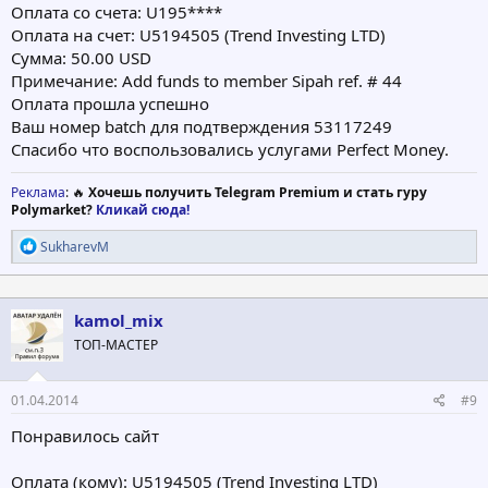
Оплата со счета: U195****
Оплата на счет: U5194505 (Trend Investing LTD)
Сумма: 50.00 USD
Примечание: Add funds to member Sipah ref. # 44
Оплата прошла успешно
Ваш номер batch для подтверждения 53117249
Спасибо что воспользовались услугами Perfect Money.
Реклама
: 🔥
Хочешь получить Telegram Premium и стать гуру
Polymarket?
Кликай сюда!
Р
SukharevM
е
а
к
ц
kamol_mix
и
ТОП-МАСТЕР
и
:
01.04.2014
#9
Понравилось сайт
Оплата (кому): U5194505 (Trend Investing LTD)