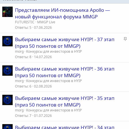
Представляем ИИ-помощника Apollo —
новый функционал форума MMGP
FUTURISTIC
MMGP Live
Ответы
5
07.06.2026
З
Выбираем самые живучие HYIP! - 37 этап
а
(приз 50 поинтов от MMGP)
к
morg
Конкурсы для инвесторов в HYIP
р
Ответы
8
14.07.2026
е
Выбираем самые живучие HYIP! - 36 этап
п
(приз 50 поинтов от MMGP)
л
е
morg
Конкурсы для инвесторов в HYIP
Ответы
6
02.08.2026
о
Выбираем самые живучие HYIP! - 35 этап
(приз 50 поинтов от MMGP)
morg
Конкурсы для инвесторов в HYIP
Ответы
7
01.07.2026
Выбираем самые живучие HYIP! - 34 этап