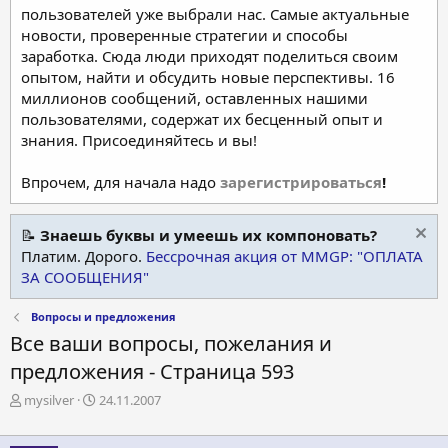
пользователей уже выбрали нас. Самые актуальные
новости, проверенные стратегии и способы
заработка. Сюда люди приходят поделиться своим
опытом, найти и обсудить новые перспективы. 16
миллионов сообщений, оставленных нашими
пользователями, содержат их бесценный опыт и
знания. Присоединяйтесь и вы!
Впрочем, для начала надо
зарегистрироваться
!
📝
Знаешь буквы и умеешь их компоновать?
Платим. Дорого.
Бессрочная акция от MMGP: "ОПЛАТА
ЗА СООБЩЕНИЯ"
Вопросы и предложения
Все ваши вопросы, пожелания и
предложения - Страница 593
А
Д
mysilver
24.11.2007
в
а
т
т