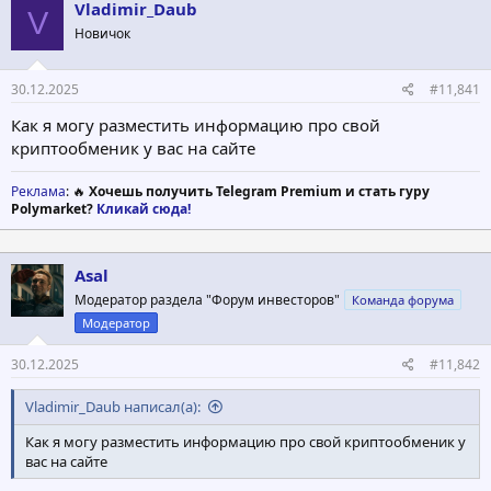
о
а
Vladimir_Daub
V
р
н
Новичок
т
а
е
ч
м
а
30.12.2025
#11,841
ы
л
а
Как я могу разместить информацию про свой
криптообменик у вас на сайте
Реклама
: 🔥
Хочешь получить Telegram Premium и стать гуру
Polymarket?
Кликай сюда!
Asal
Модератор раздела "Форум инвесторов"
Команда форума
Модератор
30.12.2025
#11,842
Vladimir_Daub написал(а):
Как я могу разместить информацию про свой криптообменик у
вас на сайте