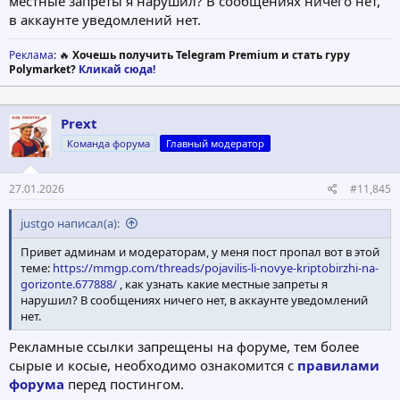
местные запреты я нарушил? В сообщениях ничего нет,
в аккаунте уведомлений нет.
Реклама
: 🔥
Хочешь получить Telegram Premium и стать гуру
Polymarket?
Кликай сюда!
Prext
Команда форума
Главный модератор
27.01.2026
#11,845
justgo написал(а):
Привет админам и модераторам, у меня пост пропал вот в этой
теме:
https://mmgp.com/threads/pojavilis-li-novye-kriptobirzhi-na-
gorizonte.677888/
, как узнать какие местные запреты я
нарушил? В сообщениях ничего нет, в аккаунте уведомлений
нет.
Рекламные ссылки запрещены на форуме, тем более
сырые и косые, необходимо ознакомится с
правилами
форума
перед постингом.