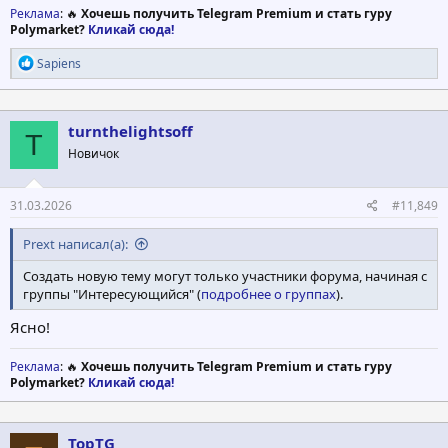
Реклама
: 🔥
Хочешь получить Telegram Premium и стать гуру
Polymarket?
Кликай сюда!
Р
Sapiens
е
а
к
ц
turnthelightsoff
T
и
Новичок
и
:
31.03.2026
#11,849
Prext написал(а):
Создать новую тему могут только участники форума, начиная с
группы "Интересующийся" (
подробнее о группах
).
Ясно!
Реклама
: 🔥
Хочешь получить Telegram Premium и стать гуру
Polymarket?
Кликай сюда!
TopTG