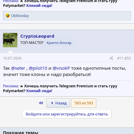
Реклама
: 🔥
Хочешь получить Telegram Premium и стать гуру
Polymarket?
Кликай сюда!
Р
OkMonday
е
а
к
ц
CryptoLeopard
и
ТОП-МАСТЕР
Крипто-блогер
и
:
16.07.2026
#11,855
Так
@seter
,
@pilot10
и
@visokP
тоже однотипные посты,
значит тоже клоны и надо разобраться!
Реклама
: 🔥
Хочешь получить Telegram Premium и стать гуру
Polymarket?
Кликай сюда!
First
Назад
593 из 593
Войдите или зарегистрируйтесь для ответа.
Похожие темы