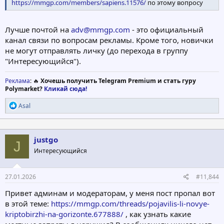
https://mmgp.com/members/sapiens.11576/
по этому вопросу
Лучше почтой на
adv@mmgp.com
- это официальный
канал связи по вопросам рекламы. Кроме того, новички
не могут отправлять личку (до перехода в группу
"Интересующийся").
Реклама
: 🔥
Хочешь получить Telegram Premium и стать гуру
Polymarket?
Кликай сюда!
Р
Asal
е
а
к
ц
justgo
J
и
Интересующийся
и
:
27.01.2026
#11,844
Привет админам и модераторам, у меня пост пропал вот
в этой теме:
https://mmgp.com/threads/pojavilis-li-novye-
kriptobirzhi-na-gorizonte.677888/
, как узнать какие