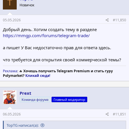
T
Новичок
05.05.2026
#11,850
Добрый день. Хотим создать тему в разделе
https://mmgp.com/forums/telegram-trade/
а пишет У Вас недостаточно прав для ответа здесь.
что требуется для открытия своей коммерческой темы?
Реклама
: 🔥
Хочешь получить Telegram Premium и стать гуру
Polymarket?
Кликай сюда!
Prext
Команда форума
Главный модератор
06.05.2026
#11,851
TopTG написал(а):