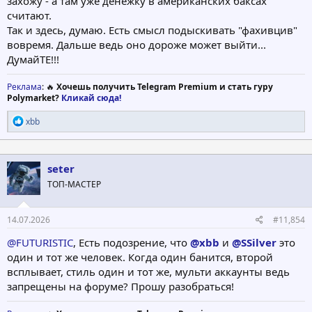
захожу - а там уже денежку в американских баксах
считают.
Так и здесь, думаю. Есть смысл подыскивать "фахивцив"
вовремя. Дальше ведь оно дороже может выйти...
ДумайТЕ!!!
Реклама
: 🔥
Хочешь получить Telegram Premium и стать гуру
Polymarket?
Кликай сюда!
Р
xbb
е
а
к
ц
seter
и
ТОП-МАСТЕР
и
:
14.07.2026
#11,854
@FUTURISTIC
, Есть подозрение, что
@xbb
и
@SSilver
это
один и тот же человек. Когда один банится, второй
всплывает, стиль один и тот же, мульти аккаунты ведь
запрещены на форуме? Прошу разобраться!