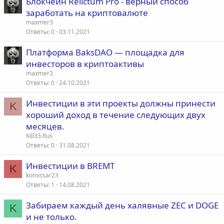
Блокчейн Relictum Pro - верный способ
заработать на криптовалюте
maxmer3
Ответы
0
03.11.2021
Платформа BaksDAO — площадка для
инвесторов в криптоактивы
maxmer3
Ответы
0
24.10.2021
Инвестиции в эти проекты должны принести
K
хороший доход в течение следующих двух
месяцев.
Kill33.Rus
Ответы
0
31.08.2021
Инвестиции в BREMT
K
komissar23
Ответы
1
14.08.2021
Забираем каждый день халявные ZEC и DOGE
K
и не только.