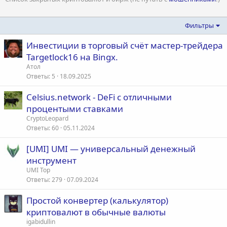
Фильтры
Инвестиции в торговый счёт мастер-трейдера
Targetlock16 на Вingx.
Атол
Ответы
5
18.09.2025
Celsius.network - DeFi с отличными
процентыми ставками
CryptoLeopard
Ответы
60
05.11.2024
[UMI] UMI — универсальный денежный
инструмент
UMI Top
Ответы
279
07.09.2024
Простой конвертер (калькулятор)
криптовалют в обычные валюты
igabidullin