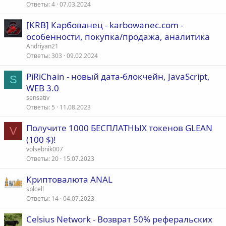
Ответы
4
07.03.2024
[KRB] Карбованец - karbowanec.com -
особенности, покупка/продажа, аналитика
Andriyan21
Ответы
303
09.02.2024
PiRiChain - новый дата-блокчейн, JavaScript,
S
WEB 3.0
sensativ
Ответы
5
11.08.2023
Получите 1000 БЕСПЛАТНЫХ токенов GLEAN
V
(100 $)!
volsebnik007
Ответы
20
15.07.2023
Криптовалюта ANAL
splcell
Ответы
14
04.07.2023
Celsius Network - Возврат 50% реферальских