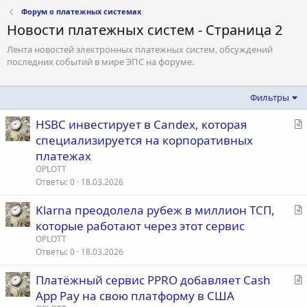
Форум о платежных системах
Новости платежных систем - Страница 2
Лента новостей электронных платежных систем, обсуждений
последних событий в мире ЭПС на форуме.
Фильтры
С
HSBC инвестирует в Candex, которая
т
специализируется на корпоративных
а
платежах
т
OPLOTT
ь
Ответы
0
18.03.2026
я
С
Klarna преодолела рубеж в миллион ТСП,
т
которые работают через этот сервис
а
OPLOTT
т
Ответы
0
18.03.2026
ь
С
Платёжный сервис PPRO добавляет Cash
я
т
App Pay на свою платформу в США
а