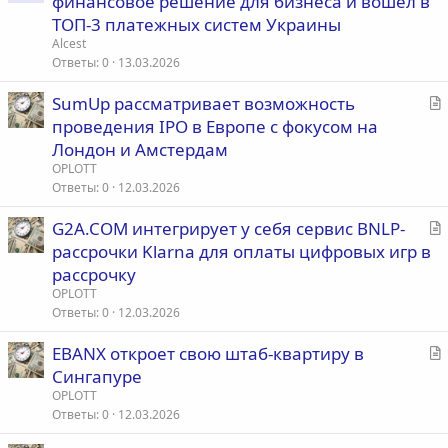
финансовое решение для бизнеса и вошел в
а
ТОП-3 платежных систем Украины
т
Alcest
ь
Ответы
0
13.03.2026
я
С
SumUp рассматривает возможность
т
проведения IPO в Европе с фокусом на
а
Лондон и Амстердам
т
OPLOTT
ь
Ответы
0
12.03.2026
я
С
G2A.COM интегрирует у себя сервис BNLP-
т
рассрочки Klarna для оплаты цифровых игр в
а
рассрочку
т
OPLOTT
ь
Ответы
0
12.03.2026
я
С
EBANX откроет свою штаб-квартиру в
т
Сингапуре
а
OPLOTT
т
Ответы
0
12.03.2026
ь