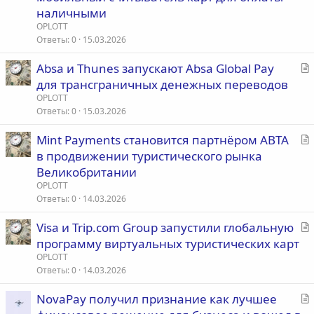
а
наличными
т
OPLOTT
ь
Ответы
0
15.03.2026
я
С
Absa и Thunes запускают Absa Global Pay
т
для трансграничных денежных переводов
а
OPLOTT
т
Ответы
0
15.03.2026
ь
С
Mint Payments становится партнёром ABTA
я
т
в продвижении туристического рынка
а
Великобритании
т
OPLOTT
ь
Ответы
0
14.03.2026
я
С
Visa и Trip.com Group запустили глобальную
т
программу виртуальных туристических карт
а
OPLOTT
т
Ответы
0
14.03.2026
ь
С
NovaPay получил признание как лучшее
я
т