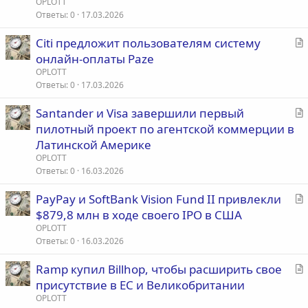
OPLOTT
т
Ответы
0
17.03.2026
ь
С
Citi предложит пользователям систему
я
т
онлайн-оплаты Paze
а
OPLOTT
т
Ответы
0
17.03.2026
ь
С
Santander и Visa завершили первый
я
т
пилотный проект по агентской коммерции в
а
Латинской Америке
т
OPLOTT
ь
Ответы
0
16.03.2026
я
С
PayPay и SoftBank Vision Fund II привлекли
т
$879,8 млн в ходе своего IPO в США
а
OPLOTT
т
Ответы
0
16.03.2026
ь
С
Ramp купил Billhop, чтобы расширить свое
я
т
присутствие в ЕС и Великобритании
а
OPLOTT