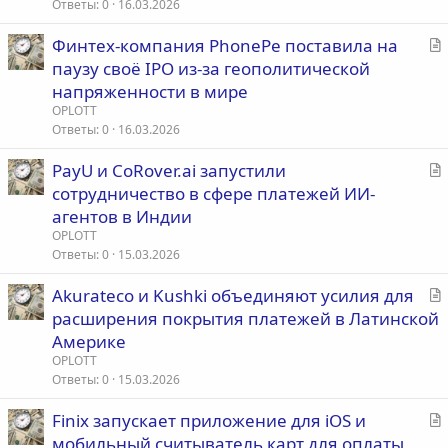
т
Ответы
0
16.03.2026
ь
С
Финтех-компания PhonePe поставила на
я
т
паузу своё IPO из-за геополитической
а
напряженности в мире
т
OPLOTT
ь
Ответы
0
16.03.2026
я
С
PayU и CoRover.ai запустили
т
сотрудничество в сфере платежей ИИ-
а
агентов в Индии
т
OPLOTT
ь
Ответы
0
15.03.2026
я
С
Akurateco и Kushki объединяют усилия для
т
расширения покрытия платежей в Латинской
а
Америке
т
OPLOTT
ь
Ответы
0
15.03.2026
я
С
Finix запускает приложение для iOS и
т
мобильный считыватель карт для оплаты