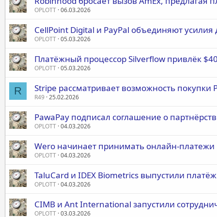
Robinhood бросает вызов AmEx, предлагая п
OPLOTT
06.03.2026
CellPoint Digital и PayPal объединяют усили
OPLOTT
05.03.2026
Платёжный процессор Silverflow привлёк $4
OPLOTT
05.03.2026
Stripe рассматривает возможность покупки 
R
R49
25.02.2026
PawaPay подписал соглашение о партнёрстве
OPLOTT
04.03.2026
Wero начинает принимать онлайн-платежи 
OPLOTT
04.03.2026
TaluCard и IDEX Biometrics выпустили плат
OPLOTT
04.03.2026
CIMB и Ant International запустили сотруд
OPLOTT
03.03.2026