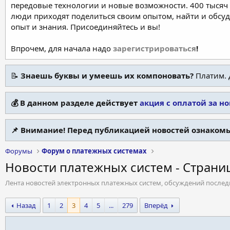
передовые технологии и новые возможности. 400 тысяч 
люди приходят поделиться своим опытом, найти и обсу
опыт и знания. Присоединяйтесь и вы!
Впрочем, для начала надо
зарегистрироваться
!
📝
Знаешь буквы и умеешь их компоновать?
Платим. 
💰 В данном разделе действует
акция с оплатой за н
📌 Внимание! Перед публикацией новостей ознакомь
Форумы
Форум о платежных системах
Новости платежных систем - Страни
Лента новостей электронных платежных систем, обсуждений послед
Назад
1
2
3
4
5
...
279
Вперёд