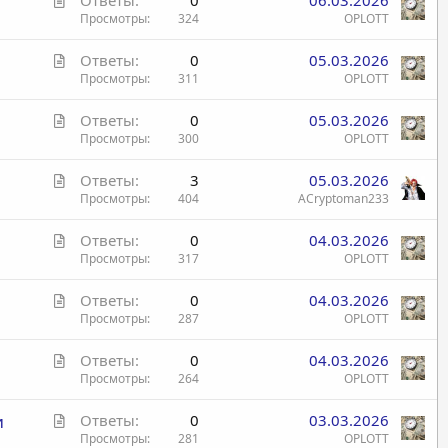
Ответы
0
06.03.2026
т
т
Просмотры
324
OPLOTT
ь
а
я
С
Ответы
0
05.03.2026
т
т
Просмотры
311
OPLOTT
ь
а
я
С
Ответы
0
05.03.2026
т
т
Просмотры
300
OPLOTT
ь
а
я
С
Ответы
3
05.03.2026
т
т
Просмотры
404
ACryptoman233
ь
а
я
С
Ответы
0
04.03.2026
т
т
Просмотры
317
OPLOTT
ь
а
я
С
Ответы
0
04.03.2026
т
т
Просмотры
287
OPLOTT
ь
а
я
С
Ответы
0
04.03.2026
т
т
Просмотры
264
OPLOTT
ь
а
я
С
и
Ответы
0
03.03.2026
т
т
Просмотры
281
OPLOTT
ь