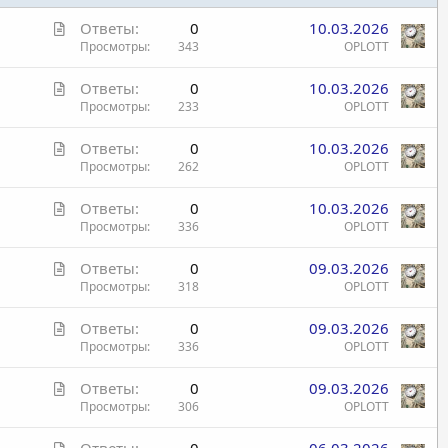
С
Ответы
0
10.03.2026
т
Просмотры
343
OPLOTT
а
С
Ответы
0
10.03.2026
т
т
Просмотры
233
OPLOTT
ь
а
я
С
Ответы
0
10.03.2026
т
т
Просмотры
262
OPLOTT
ь
а
я
С
Ответы
0
10.03.2026
т
т
Просмотры
336
OPLOTT
ь
а
я
С
Ответы
0
09.03.2026
т
т
Просмотры
318
OPLOTT
ь
а
я
С
Ответы
0
09.03.2026
т
т
Просмотры
336
OPLOTT
ь
а
я
С
Ответы
0
09.03.2026
т
т
Просмотры
306
OPLOTT
ь
а
я
С