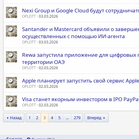
Nexi Group и Google Cloud будут сотруднича
OPLOTT
03.03.2026
Santander и Mastercard объявили о заверше
осуществленных с помощью ИИ-агента
OPLOTT
03.03.2026
Rewa запустила приложение для цифровых п
территории ОАЭ
OPLOTT
02.03.2026
Apple планирует запустить свой сервис Appl
OPLOTT
02.03.2026
Visa станет якорным инвестором в IPO PayPa
OPLOTT
02.03.2026
Назад
1
2
3
4
5
...
279
Вперёд