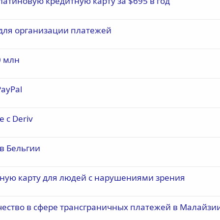
латиновую кредитную карту за $695 в год
я для организации платежей
0 млн
PayPal
 с Deriv
в Бельгии
ёжную карту для людей с нарушениями зрения
ничество в сфере трансграничных платежей в Малайзи