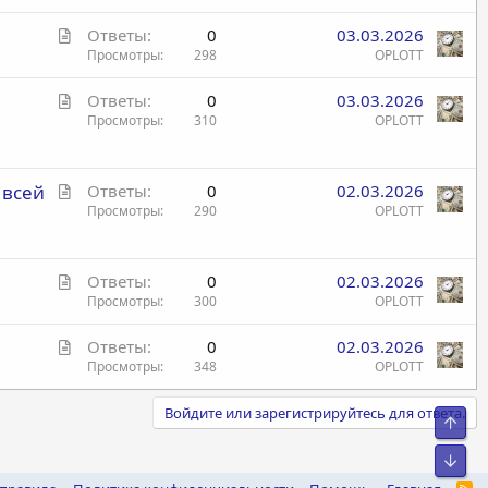
а
я
С
Ответы
0
03.03.2026
т
т
Просмотры
298
OPLOTT
ь
а
я
С
Ответы
0
03.03.2026
т
т
Просмотры
310
OPLOTT
ь
а
я
т
С
 всей
ь
Ответы
0
02.03.2026
т
Просмотры
290
OPLOTT
я
а
т
С
ь
Ответы
0
02.03.2026
т
Просмотры
300
OPLOTT
я
а
С
Ответы
0
02.03.2026
т
т
Просмотры
348
OPLOTT
ь
а
я
т
Войдите или зарегистрируйтесь для ответа.
Свер
ь
я
Сниз