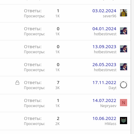
Ответы
1
03.02.2024
Просмотры
1K
sever96
Ответы
0
04.01.2024
Просмотры
1K
hotbestinvest
Ответы
0
13.09.2023
Просмотры
1K
hotbestinvest
Ответы
0
26.05.2023
Просмотры
1K
hotbestinvest
З
Ответы
7
17.11.2022
а
Просмотры
3K
Dayt
к
Ответы
1
14.07.2022
р
N
Просмотры
1K
Nepryaev
ы
т
Ответы
2
10.06.2022
а
Просмотры
2K
HMass