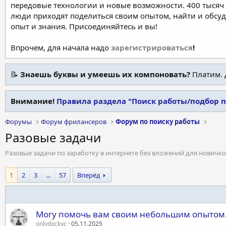
передовые технологии и новые возможности. 400 тысяч 
люди приходят поделиться своим опытом, найти и обсу
опыт и знания. Присоединяйтесь и вы!
Впрочем, для начала надо
зарегистрироваться
!
📝
Знаешь буквы и умеешь их компоновать?
Платим. 
Внимание!
Правила раздела "Поиск работы/подбор 
Форумы
Форум фрилансеров
Форум по поиску работы
Разовые задачи
Разовые задачи по заработку в интернете без вложений для новичк
1
2
3
...
57
Вперёд
Могу помочь вам своим небольшим опытом. 
onlydockyc
05.11.2025