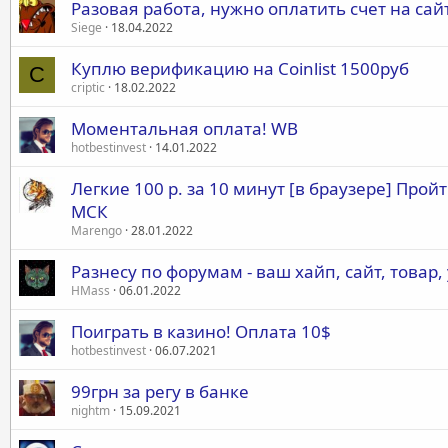
Разовая работа, нужно оплатить счет на сай
Siege
18.04.2022
Куплю верификацию на Coinlist 1500руб
C
criptic
18.02.2022
Моментальная оплата! WB
hotbestinvest
14.01.2022
Легкие 100 р. за 10 минут [в браузере] Прой
МСК
Marengo
28.01.2022
Разнесу по форумам - ваш хайп, сайт, товар, у
HMass
06.01.2022
Поиграть в казино! Оплата 10$
hotbestinvest
06.07.2021
99грн за регу в банке
nightm
15.09.2021