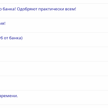
о банка! Одобряют практически всем!
ия!
уб от банка)
 времени.