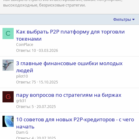
высокодоходные, безрисковые стратегии.
Фильтры
Как выбрать P2P платформу для торговли
C
токенами
CoinPlace
Ответы
10
03.03.2026
3 главные финансовые ошибки молодых
людей
pilot10
Ответы
75
15.10.2025
пару вопросов по стратегиям на биржах
G
grb31
Ответы
5
20.07.2025
10 советов для новых P2P-кредиторов - с чего
начать
Dam G
Ответы
4
20.07.2025