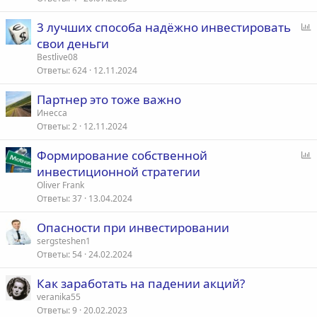
3 лучших способа надёжно инвестировать
п
свои деньги
р
Bestlive08
о
Ответы
624
12.11.2024
с
Партнер это тоже важно
Инесса
Ответы
2
12.11.2024
Формирование собственной
п
инвестиционной стратегии
р
Oliver Frank
о
Ответы
37
13.04.2024
с
Опасности при инвестировании
sergsteshen1
Ответы
54
24.02.2024
Как заработать на падении акций?
veranika55
Ответы
9
20.02.2023