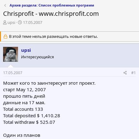
Архив раздела: Список проблемных программ
Chrisprofit - www.chrisprofit.com
А
Д
upsi
17.05.2007
в
а
т
т
В этой теме нельзя размещать новые ответы.
о
а
р
н
upsi
т
а
е
ч
Интересующийся
м
а
ы
л
а
17.05.2007
#1
Может кого то заинтересует этот проект.
старт May 12, 2007
прошло пять дней
данные на 17 мая.
Total accounts 133
Total deposited $ 1,410.28
Total withdraw $ 525.07
Один из планов