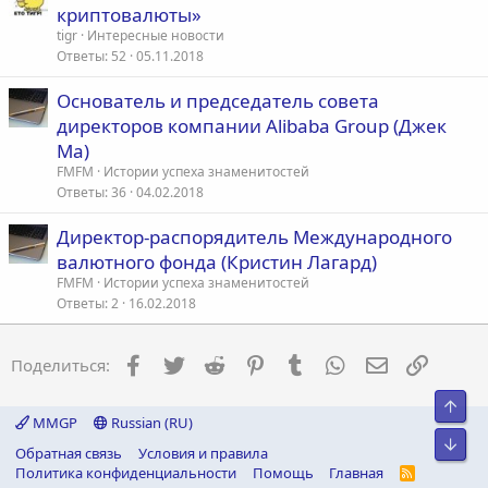
криптовалюты»
tigr
Интересные новости
Ответы
52
05.11.2018
Основатель и председатель совета
директоров компании Alibaba Group (Джек
Ма)
FMFM
Истории успеха знаменитостей
Ответы
36
04.02.2018
Директор-распорядитель Международного
валютного фонда (Кристин Лагард)
FMFM
Истории успеха знаменитостей
Ответы
2
16.02.2018
Facebook
Twitter
Reddit
Pinterest
Tumblr
WhatsApp
Электронна
Ссылка
Поделиться:
Свер
MMGP
Russian (RU)
Сниз
Обратная связь
Условия и правила
Политика конфиденциальности
Помощь
Главная
R
S