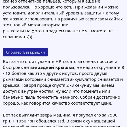
сканер отпечатков пальцев, которым я еще не
пользовался. Но хорошо что есть. При желании можно
установить дополнительный уровень защиты + к тому
же можно использовать на различных сервисах и сайтах
этот новый метод авторизации.
p.s. кстати на фото на заднем плане не я - можете не
спрашивать)))
Спойлер:
Без крышки
Вот за что стоит уважать HP так это за очень простое и
быстрое
снятие задней крышки
, не надо откручивать 8
- 12 болтов как это у других ноутов, просто двумя
рычагами которыми снимается аккумулятор снимается и
крышка. Говоря проще спустя 2 -3 секунду мы имеем
доступ к внутренностям, ну если что поменять или
банально пыль почистить немного. Собран достаточно
хорошо, как говорится качество соответствует цене.
Вот так выглядит зверь машина, я покупал его за 7500
грн. + 1050 грн обошелся ssd. В связи с сумасшедшей
ситуацией курса валют в Украине сейчас вот посмотрел