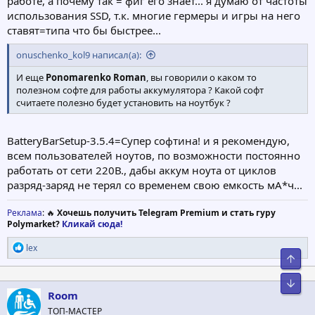
работе, а почему так = фиг его знает... я думаю от частоты
использования SSD, т.к. многие гермеры и игры на него
ставят=типа что бы быстрее...
onuschenko_kol9 написал(а):
И еще
Ponomarenko Roman
, вы говорили о каком то
полезном софте для работы аккумулятора ? Какой софт
считаете полезно будет установить на ноутбук ?
BatteryBarSetup-3.5.4=Супер софтина! и я рекомендую,
всем пользователей ноутов, по возможности постоянно
работать от сети 220В., дабы аккум ноута от циклов
разряд-заряд не терял со временем свою емкость мА*ч...
Реклама
: 🔥
Хочешь получить Telegram Premium и стать гуру
Polymarket?
Кликай сюда!
Р
lex
Свер
е
а
к
Сниз
ц
Room
и
ТОП-МАСТЕР
и