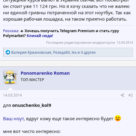
он стоит уже 11 124 грн. Но я хочу сказать что не жалею
ни единой гривны потраченной на этот ноутбук. Так как
хорошая рабочая лошадка, на таком приятно работать.
Реклама
: 🔥
Хочешь получить Telegram Premium и стать гуру
Polymarket?
Кликай сюда!
Последнее редактирование модератором:
13.04.2014
Р
Валерия Кржановская
,
Резеда84
,
lex
и 4 других
е
а
к
ц
Ponomarenko Roman
и
ТОП-МАСТЕР
и
:
14.03.2014
#2
для
onuschenko_kol9
Ваш ноут
, вдруг кому еще такое интересно будет
мне вот чисто интересно: