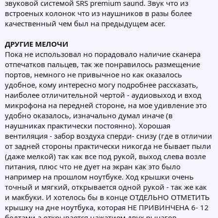
звуковой системой SRS premium saund. Звук что из
встроеных колонок что из наушников в разы более
качественный чем был на предыдущем acer.
ДРУГИЕ МЕЛОЧИ
Пока не использовал но порадовало наличие сканера
отпечатков пальцев, так же понравилось размещение
портов, немного не привычное но как оказалось
удобное, кому интересно могу подробнее рассказать,
наиболее отличительной чертой - аудиовыход и вход
микрофона на передней стороне, на мое удивление это
удобно оказалось, изначально думал иначе (в
наушниках практически постоянно). Хорошая
вентиляция - забор воздуха сперди- снизу (где в отличии
от задней стороны практически никогда не бывает пыли
(даже мелкой) так как все под рукой, выход слева возле
питания, плюс что не дует на экран как это было
например на прошлом ноутбуке. Ход крышки очень
точный и мягкий, открывается одной рукой - так же как
и макбуки. И хотелось бы в конце ОТДЕЛЬНО ОТМЕТИТЬ
крышку на дне ноутбука, которая НЕ ПРИВИНЧЕНА 6- 12
болтами а открывается нажатием двух рычагов,