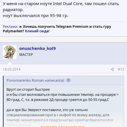
здоровье
У меня на старом ноуте Intel Dual Core, там пошел спать
радиатор.
ноут выключался при 95-98 гр.
Реклама
: 🔥
Хочешь получить Telegram Premium и стать гуру
Polymarket?
Кликай сюда!
onuschenko_kol9
МАСТЕР
18.03.2014
#12
Ponomarenko Roman написал(а):
Врут! он сгорит быстрее
и я бы стал волноваться при повышении темпер. на процере >
80 град. С, т.к. в режиме 2Д процер греется до 50-55 град.С
да и зря Вы Эверест поставили, это уж сильно
специализированная прога с инфой по всему железу, для
темпер. мониторинга я предпочитаю openhardwaremonitor
пользоваться
Нажмите для раскрытия...