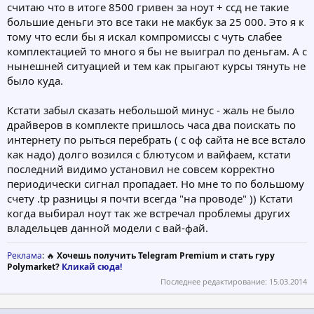
считаю что в итоге 8500 гривен за ноут + ссд не такие
большие деньги это все таки не макбук за 25 000. Это я к
тому что если бы я искал компромиссы с чуть слабее
комплектацией то много я бы не выиграл по деньгам. А с
нынешней ситуацией и тем как прыгают курсы тянуть не
было куда.
Кстати забыл сказать небольшой минус - жаль не было
драйверов в комплекте пришлось часа два поискать по
интернету по рыться перебрать ( с оф сайта не все встало
как надо) долго возился с блютусом и вайфаем, кстати
последний видимо установил не совсем корректно
периодически сигнал пропадает. Но мне то по большому
счету .tp разницы я почти всегда "на проводе" )) Кстати
когда выбирал ноут так же встречал проблемы других
владельцев данной модели с вай-фай.
Реклама
: 🔥
Хочешь получить Telegram Premium и стать гуру
Polymarket?
Кликай сюда!
Последнее редактирование:
15.03.2014