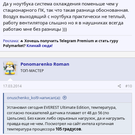
Да у ноутбука система охлаждения поменьше чем у
стационарного ПК, так что такая разница обоснованная.
Воздух выходящий с ноутбука практически не теплый,
работу вентилятора слышно но я в наушниках всегда
работаю мне без разницы )))
Реклама
: 🔥
Хочешь получить Telegram Premium и стать гуру
Polymarket?
Кликай сюда!
Ponomarenko Roman
ТОП-МАСТЕР
17.03.2014
#10
onuschenko_kol9 написал(а):
Установил сегодня EVEREST Ultimate Edition, температура,
согласно показателей датчика плавает от 48 до 56 (по
Цельсию). Без каких либо серьезных нагрузок, да и нагрузить
правда еще не чем. Посмотрел на сайт интела кртичная
температура процессора
105 градусов
.