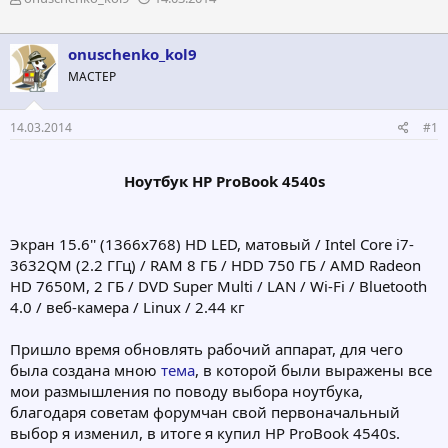
в
а
т
т
о
а
onuschenko_kol9
р
н
МАСТЕР
т
а
е
ч
м
а
14.03.2014
#1
ы
л
а
Ноутбук HP ProBook 4540s
Экран 15.6'' (1366x768) HD LED, матовый / Intel Core i7-
3632QM (2.2 ГГц) / RAM 8 ГБ / HDD 750 ГБ / AMD Radeon
HD 7650М, 2 ГБ / DVD Super Multi / LAN / Wi-Fi / Bluetooth
4.0 / веб-камера / Linux / 2.44 кг
Пришло время обновлять рабочий аппарат, для чего
была создана мною
тема
, в которой были выражены все
мои размышления по поводу выбора ноутбука,
благодаря советам форумчан свой первоначальный
выбор я изменил, в итоге я купил HP ProBook 4540s.