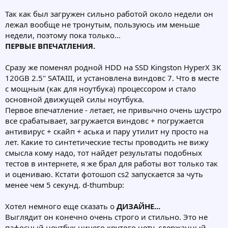
Так как был загружен сильно работой около недели он
лежал вообще не тронутым, пользуюсь им меньше
недели, поэтому пока только...
ПЕРВЫЕ ВПЕЧАТЛЕНИЯ.
Сразу же поменял родной HDD на SSD Kingston HyperX 3K
120GB 2.5" SATAIII, и установлена виндовс 7. Что в месте
с мощным (как для ноутбука) процессором и стало
основной движущей силы ноутбука.
Первое впечатление - летает, не привычно очень шустро
все срабатывает, загружается виндовс + погружается
антивирус + скайп + аська и пару утилит ну просто на
лет. Какие то синтетические тесты проводить не вижу
смысла кому надо, тот найдет результаты подобных
тестов в интернете, я же брал для работы вот только так
и оцениваю. Кстати фотошоп cs2 запускается за чуть
менее чем 5 секунд. d-thumbup:
Хотел немного еще сказать о
ДИЗАЙНЕ...
Выглядит он конечно очень строго и стильно. Это не
пафосный ноутбук ничего крутого нету, сдержанный