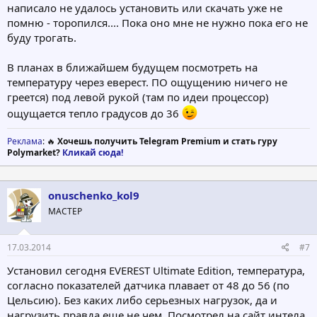
написало не удалось установить или скачать уже не
помню - торопился.... Пока оно мне не нужно пока его не
буду трогать.
В планах в ближайшем будущем посмотреть на
температуру через еверест. ПО ощущению ничего не
греется) под левой рукой (там по идеи процессор)
ощущается тепло градусов до 36
Реклама
: 🔥
Хочешь получить Telegram Premium и стать гуру
Polymarket?
Кликай сюда!
onuschenko_kol9
МАСТЕР
17.03.2014
#7
Установил сегодня EVEREST Ultimate Edition, температура,
согласно показателей датчика плавает от 48 до 56 (по
Цельсию). Без каких либо серьезных нагрузок, да и
нагрузить правда еще не чем. Посмотрел на сайт интела