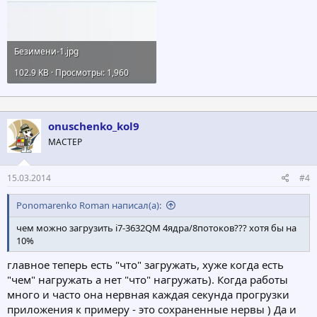
Безимени-1.jpg
102.9 KB · Просмотры: 1,960
onuschenko_kol9
МАСТЕР
15.03.2014
#4
Ponomarenko Roman написал(а):
чем можно загрузить i7-3632QM 4ядра/8потоков??? хотя бы на
10%
главное теперь есть "что" загружать, хуже когда есть
"чем" нагружать а нет "что" нагружать). Когда работы
много и часто она нервная каждая секунда прогрузки
приложения к примеру - это сохраненные нервы ) Да и