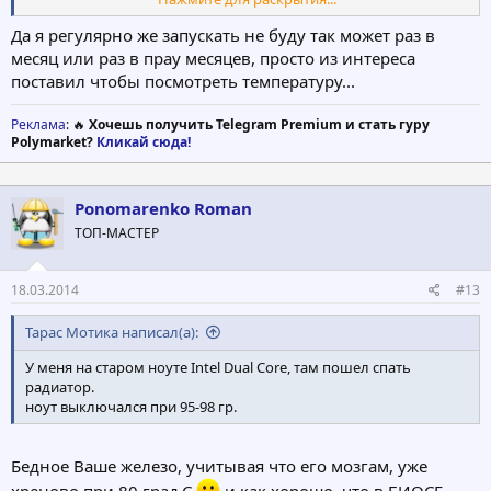
прикрепил внизу его портабле версию = пользуйтесь на
здоровь
Да я регулярно же запускать не буду так может раз в
месяц или раз в прау месяцев, просто из интереса
поставил чтобы посмотреть температуру...
Реклама
: 🔥
Хочешь получить Telegram Premium и стать гуру
Polymarket?
Кликай сюда!
Ponomarenko Roman
ТОП-МАСТЕР
18.03.2014
#13
Тарас Мотика написал(а):
У меня на старом ноуте Intel Dual Core, там пошел спать
радиатор.
ноут выключался при 95-98 гр.
Бедное Ваше железо, учитывая что его мозгам, уже