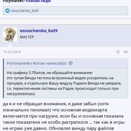
Polymarket?
Кликай сюда!
Р
onuschenko_kol9
е
а
к
ц
onuschenko_kol9
и
МАСТЕР
и
:
15.03.2014
#6
Ponomarenko Roman написал(а):
На графику 5.7балов, не обращайте внимание:
это тупая Винда тестила встроенный видео ускоритель на
процере, а отдельную Вашу видуху Радеон Винда не увидала,
т.к. переключение системы на Радик происходит только при
нагрузке(игры)
да я и не обращал внимания, я даже забыл (хотя
изначально понимал) что основная видеокарта
включается при нагрузке, если бы и основная показала
такие показатели не особо растратился ... так как в игры
не играю уже давно. Обновлял винду пару файлов