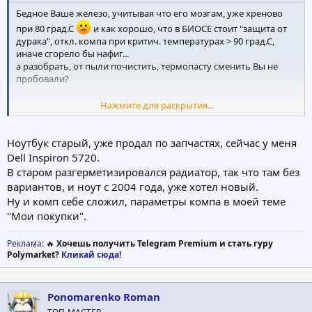
Бедное Ваше железо, учитывая что его мозгам, уже хреново
при 80 град.С
и как хорошо, что в БИОСЕ стоит "защита от
дурака", откл. компа при критич. температурах > 90 град.С,
иначе сгорело бы нафиг...
а разобрать, от пыли почистить, термопасту сменить Вы не
пробовали?
Нажмите для раскрытия...
Выше в своем посте, я выложил свою любимую софтину,
запускаем ее = и идем в игрушку играться часа 2, потом
Ноутбук старый, уже продал по запчастях, сейчас у меня
выходим и см. максимум по температуре по системе
ЦП и
GPU д.б. до 70 град.С
Dell Inspiron 5720.
В старом разгерметизировался радиатор, так что там без
вариантов, и ноут с 2004 года, уже хотел новый.
Ну и комп себе сложил, параметры компа в моей теме
"Мои покупки".
Реклама
: 🔥
Хочешь получить Telegram Premium и стать гуру
Polymarket?
Кликай сюда!
Ponomarenko Roman