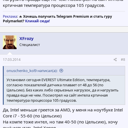
кртичная температура процессора 105 градусов.
Реклама
: 🔥
Хочешь получить Telegram Premium и стать гуру
Polymarket?
Кликай сюда!
XFrozy
Специалист
17.03.2014
#8
onuschenko_kol9 написал(а):
Установил сегодня EVEREST Ultimate Edition, температура,
согласно показателей датчика плавает от 48 до 56 (по
Цельсию). Без каких либо серьезных нагрузок, да и нагрузить
правда еще не чем. Посмотрел на сайт интела кртичная
температура процессора 105 градусов.
Да, Intel меньше греется за AMD, у меня на ноутбуке Intel
Core i7 - 55-60 (по Цельсию)
На компе тоже интел, но там 40-50 (по Цельсию), хочу
ещё испытать Intel Xenon