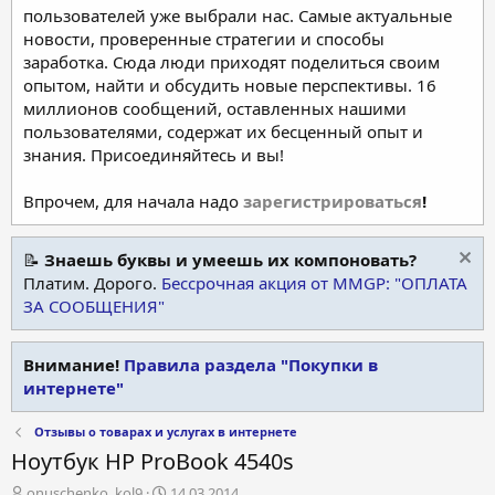
пользователей уже выбрали нас. Самые актуальные
новости, проверенные стратегии и способы
заработка. Сюда люди приходят поделиться своим
опытом, найти и обсудить новые перспективы. 16
миллионов сообщений, оставленных нашими
пользователями, содержат их бесценный опыт и
знания. Присоединяйтесь и вы!
Впрочем, для начала надо
зарегистрироваться
!
📝
Знаешь буквы и умеешь их компоновать?
Платим. Дорого.
Бессрочная акция от MMGP: "ОПЛАТА
ЗА СООБЩЕНИЯ"
Внимание!
Правила раздела "Покупки в
интернете"
Отзывы о товарах и услугах в интернете
Ноутбук HP ProBook 4540s
А
Д
onuschenko_kol9
14.03.2014