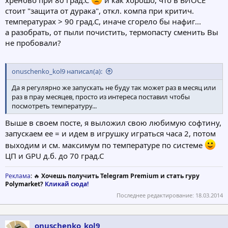
хреново при 80 град.С
и как хорошо, что в БИОСЕ
стоит "защита от дурака", откл. компа при критич.
температурах > 90 град.С, иначе сгорело бы нафиг...
а разобрать, от пыли почистить, термопасту сменить Вы
не пробовали?
onuschenko_kol9 написал(а):
Да я регулярно же запускать не буду так может раз в месяц или
раз в прау месяцев, просто из интереса поставил чтобы
посмотреть температуру...
Выше в своем посте, я выложил свою любимую софтину,
запускаем ее = и идем в игрушку играться часа 2, потом
выходим и см. максимум по температуре по системе
ЦП и GPU д.б. до 70 град.С
Реклама
: 🔥
Хочешь получить Telegram Premium и стать гуру
Polymarket?
Кликай сюда!
Последнее редактирование:
18.03.2014
onuschenko_kol9