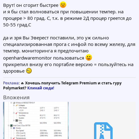
Врут! он сгорит быстрее
и я бы стал волноваться при повышении темпер. на
процере > 80 град. С, т.к. в режиме 2Д процер греется до
50-55 град.С
да и зря Вы Эверест поставили, это уж сильно
специализированная прога с инфой по всему железу, для
темпер. мониторинга я предпочитаю
openhardwaremonitor пользоваться
прикрепил внизу его портабле версию = пользуйтесь на
здоровье
Реклама
: 🔥
Хочешь получить Telegram Premium и стать гуру
Polymarket?
Кликай сюда!
Вложения