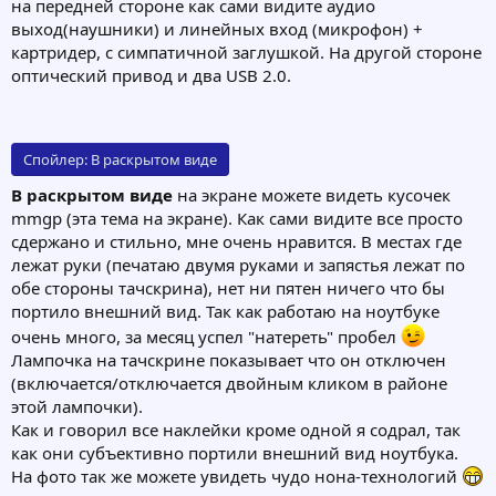
на передней стороне как сами видите аудио
выход(наушники) и линейных вход (микрофон) +
картридер, с симпатичной заглушкой. На другой стороне
оптический привод и два USB 2.0.
Спойлер:
В раскрытом виде
В раскрытом виде
на экране можете видеть кусочек
mmgp (эта тема на экране). Как сами видите все просто
сдержано и стильно, мне очень нравится. В местах где
лежат руки (печатаю двумя руками и запястья лежат по
обе стороны тачскрина), нет ни пятен ничего что бы
портило внешний вид. Так как работаю на ноутбуке
очень много, за месяц успел "натереть" пробел
Лампочка на тачскрине показывает что он отключен
(включается/отключается двойным кликом в районе
этой лампочки).
Как и говорил все наклейки кроме одной я содрал, так
как они субъективно портили внешний вид ноутбука.
На фото так же можете увидеть чудо нона-технологий