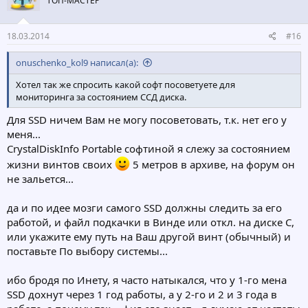
ТОП-МАСТЕР
18.03.2014
#16
onuschenko_kol9 написал(а):
Хотел так же спросить какой софт посоветуете для
мониторинга за состоянием ССД диска.
Для SSD ничем Вам не могу посоветовать, т.к. нет его у
меня...
CrystalDiskInfo Portable софтиной я слежу за состоянием
жизни винтов своих
5 метров в архиве, на форум он
не зальется...
да и по идее мозги самого SSD должны следить за его
работой, и файл подкачки в Винде или откл. на диске С,
или укажите ему путь на Ваш другой винт (обычный) и
поставьте По выбору системы...
ибо бродя по Инету, я часто натыкался, что у 1-го мена
SSD дохнут через 1 год работы, а у 2-го и 2 и 3 года в