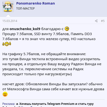
Ponomarenko Roman
ТОП-МАСТЕР
15.03.2014
#5
для
onuschenko_kol9
благодарю-с
Процер 7.5балов, SSD винту 7.9балов, Память DD3
7.6балов = я то знал что железо супер, НО настолько
На графику 5.7балов, не обращайте внимание:
это тупая Винда тестила встроенный видео ускоритель
на процере, а отдельную Вашу видуху Радеон Винда не
увидала, т.к. переключение системы на Радик
происходит только при нагрузке(игры)
насчет дров: Обновление Винды Вы запускали? обычно
от Мелкософта Винда сама себе качает все нужные дрова
Реклама
: 🔥
Хочешь получить Telegram Premium и стать гуру