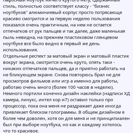
стиль, полностью соответствует классу - "бизнес
ноутбуков" алюминиевый корпус просто потрясающе
красиво смотрится и за первую неделю пользования
показался очень практичным, на нем не остается
отпечатков от рук пальцев и так далее, даже маленькая
пыль невидна, на прежнем пластиковом глянцевом
ноутбуке все было видно в первый же день
использования.
Отдельные респект за матовый экран и матовый пластик
вокруг экрана, смотрится очень круто, опять таки -
никаких отпечатков пальцев, да и приятно работать на
не бликующем экране. Снова повторюсь брал не для
просмотров фильмов или игр а именно для работы,
работаю очень много (более 100 часов в неделю).
Немного портили конечно дизайн наклейки (надписи ХД
камера, линукс, интел кор и7) оставил только про
процессор, пока она меня не раздражает даже иногда
привлекает блеском голограммы. В общем дизайном я
более чем доволен, хотя он для меня и не принципиален
был при выборе ноутбука, но как и каждому хотелось
что то красивое.