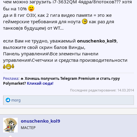
чем можно загрузить i7-3632QM 4ядра/8потоков??? хотя
бы на 10%
да и 8 гиг ОЗУ, как 2 гига видео памяти = это же
геймерские требования для ноута
как раз для
танков(в будущем) от WT...
если Вам не трудно, уважаемый
onuschenko_kol9
,
выложите свой скрин балов Винды,
Панель управления\Все элементы панели
управления\Счетчики и средства производительности
Реклама
: 🔥
Хочешь получить Telegram Premium и стать гуру
Polymarket?
Кликай сюда!
Последнее редактирование:
14.03.2014
Р
morg
е
а
к
ц
onuschenko_kol9
и
МАСТЕР
и
: