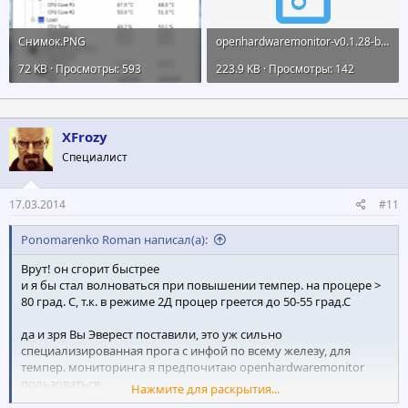
Снимок.PNG
openhardwaremonitor-v0.1.28-beta.zip
72 KB · Просмотры: 593
223.9 KB · Просмотры: 142
XFrozy
Специалист
17.03.2014
#11
Ponomarenko Roman написал(а):
Врут! он сгорит быстрее
и я бы стал волноваться при повышении темпер. на процере >
80 град. С, т.к. в режиме 2Д процер греется до 50-55 град.С
да и зря Вы Эверест поставили, это уж сильно
специализированная прога с инфой по всему железу, для
темпер. мониторинга я предпочитаю openhardwaremonitor
пользоваться
Нажмите для раскрытия...
прикрепил внизу его портабле версию = пользуйтесь на