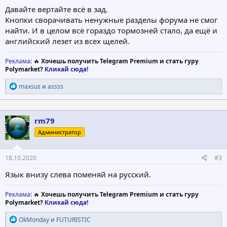
Давайте вертайте всё в зад.
Кнопки сворачивать ненужные разделы форума не смог
найти. И в целом всё гораздо тормозней стало, да ещё и
английский лезет из всех щелей.
Реклама
: 🔥
Хочешь получить Telegram Premium и стать гуру
Polymarket?
Кликай сюда!
Р
maxsus
и
assss
е
а
к
ц
rm79
и
Администратор
и
:
18.10.2020
#3
Язык внизу слева поменяй на русский.
Реклама
: 🔥
Хочешь получить Telegram Premium и стать гуру
Polymarket?
Кликай сюда!
Р
OkMonday
и
FUTURISTIC
е