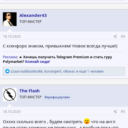
а
к
ц
Alexander43
и
ТОП-МАСТЕР
и
:
18.10.2020
#4
С ксенфоро знаком, привыкнем! Новое всегда лучше!)
Реклама
: 🔥
Хочешь получить Telegram Premium и стать гуру
Polymarket?
Кликай сюда!
Р
zzaarraabboottookk
,
kursexpert
,
olkavac
и ещё 1 человек
е
а
к
ц
The Flash
и
ТОП-МАСТЕР
Верифицирован
и
:
18.10.2020
#5
Охххх сколько всего , будем смотреть
что на англ
языке сразу конечно не привычно , а вообще пока что