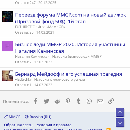
ь
Ответы
247
20.12.2025
я
Переезд форума MMGP.com на новый движок
(Призовой фонд 50$) -1й этап
FUTURISTIC
Игра «MeMeGP»
Ответы
35
14.03.2021
Бизнес-леди MMGP-2020. История участницы
Н
Наталия Каминская
Наталия Каминская
Истории бизнес-леди MMGP
Ответы
2
13.03.2022
Бернард Мейдофф и его успешная трагедия
vladtrchkv
Истории финансового успеха
Ответы
1
14.03.2022
Facebook
Twitter
Reddit
Pinterest
Tumblr
WhatsApp
Электронна
Ссылка
Поделиться:
Свер
MMGP
Russian (RU)
Сниз
Обратная связь
Условия и правила
R