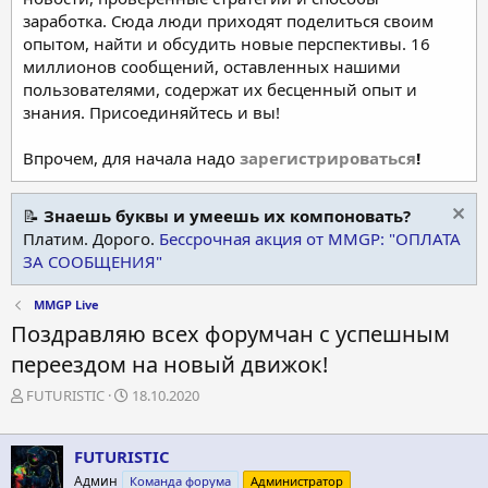
заработка. Сюда люди приходят поделиться своим
опытом, найти и обсудить новые перспективы. 16
миллионов сообщений, оставленных нашими
пользователями, содержат их бесценный опыт и
знания. Присоединяйтесь и вы!
Впрочем, для начала надо
зарегистрироваться
!
📝
Знаешь буквы и умеешь их компоновать?
Платим. Дорого.
Бессрочная акция от MMGP: "ОПЛАТА
ЗА СООБЩЕНИЯ"
MMGP Live
Поздравляю всех форумчан с успешным
переездом на новый движок!
А
Д
FUTURISTIC
18.10.2020
в
а
т
т
о
а
FUTURISTIC
р
н
Админ
Команда форума
Администратор