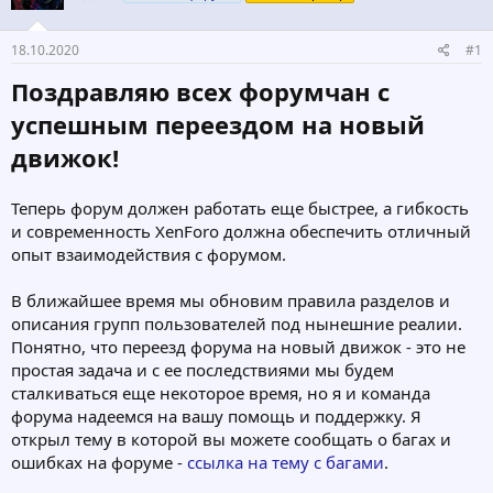
т
а
е
ч
м
а
18.10.2020
#1
ы
л
а
Поздравляю всех форумчан с
успешным переездом на новый
движок!
Теперь форум должен работать еще быстрее, а гибкость
и современность XenForo должна обеспечить отличный
опыт взаимодействия с форумом.
В ближайшее время мы обновим правила разделов и
описания групп пользователей под нынешние реалии.
Понятно, что переезд форума на новый движок - это не
простая задача и с ее последствиями мы будем
сталкиваться еще некоторое время, но я и команда
форума надеемся на вашу помощь и поддержку. Я
открыл тему в которой вы можете сообщать о багах и
ошибках на форуме -
ссылка на тему с багами
.