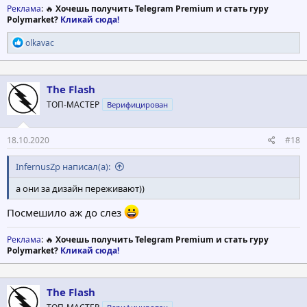
Реклама
: 🔥
Хочешь получить Telegram Premium и стать гуру
Polymarket?
Кликай сюда!
Р
olkavac
е
а
к
ц
The Flash
и
ТОП-МАСТЕР
Верифицирован
и
:
18.10.2020
#18
InfernusZp написал(а):
а они за дизайн переживают))
Посмешило аж до слез
Реклама
: 🔥
Хочешь получить Telegram Premium и стать гуру
Polymarket?
Кликай сюда!
The Flash