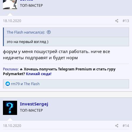
и
ТОП-МАСТЕР
и
:
18.10.2020
#13
The Flash написал(а):
это на первый взгляд )
форум у меня пошустрей стал работать. ниче все
недачеты подправят и будет норм
Реклама
: 🔥
Хочешь получить Telegram Premium и стать гуру
Polymarket?
Кликай сюда!
Р
rm79
и
The Flash
е
а
к
ц
InvestSergej
и
ТОП-МАСТЕР
и
:
18.10.2020
#14