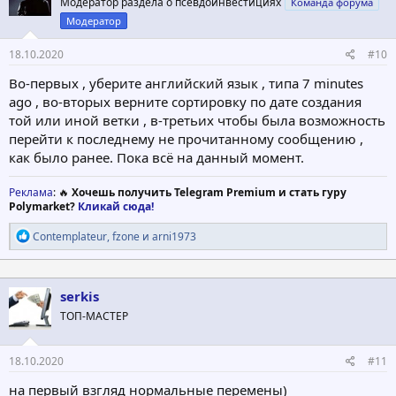
Модератор раздела о псевдоинвестициях
Команда форума
и
:
Модератор
18.10.2020
#10
Во-первых , уберите английский язык , типа 7 minutes
ago , во-вторых верните сортировку по дате создания
той или иной ветки , в-третьих чтобы была возможность
перейти к последнему не прочитанному сообщению ,
как было ранее. Пока всё на данный момент.
Реклама
: 🔥
Хочешь получить Telegram Premium и стать гуру
Polymarket?
Кликай сюда!
Р
Contemplateur
,
fzone
и
arni1973
е
а
к
ц
serkis
и
ТОП-МАСТЕР
и
:
18.10.2020
#11
на первый взгляд нормальные перемены)