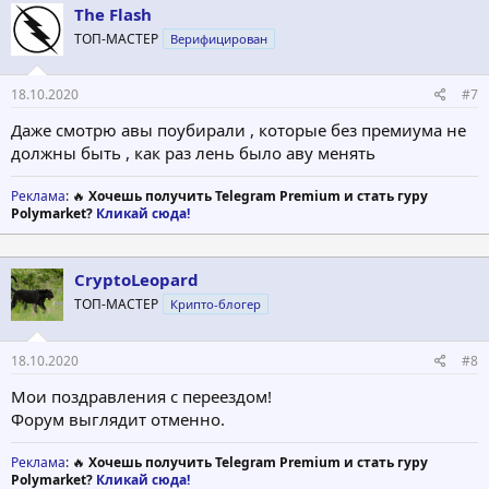
ц
The Flash
и
ТОП-МАСТЕР
Верифицирован
и
:
18.10.2020
#7
Даже смотрю авы поубирали , которые без премиума не
должны быть , как раз лень было аву менять
Реклама
: 🔥
Хочешь получить Telegram Premium и стать гуру
Polymarket?
Кликай сюда!
CryptoLeopard
ТОП-МАСТЕР
Крипто-блогер
18.10.2020
#8
Мои поздравления с переездом!
Форум выглядит отменно.
Реклама
: 🔥
Хочешь получить Telegram Premium и стать гуру
Polymarket?
Кликай сюда!