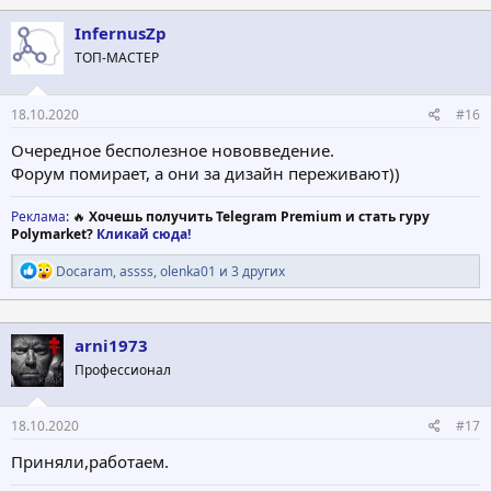
InfernusZp
ТОП-МАСТЕР
18.10.2020
#16
Очередное бесполезное нововведение.
Форум помирает, а они за дизайн переживают))
Реклама
: 🔥
Хочешь получить Telegram Premium и стать гуру
Polymarket?
Кликай сюда!
Р
Docaram
,
assss
,
olenka01
и 3 других
е
а
к
ц
arni1973
и
Профессионал
и
:
18.10.2020
#17
Приняли,работаем.