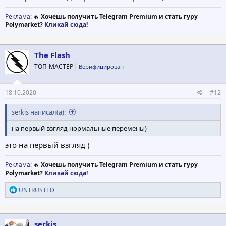
Реклама
: 🔥
Хочешь получить Telegram Premium и стать гуру
Polymarket?
Кликай сюда!
The Flash
ТОП-МАСТЕР
Верифицирован
18.10.2020
#12
serkis написал(а):
на первый взгляд нормальные перемены)
это на первый взгляд )
Реклама
: 🔥
Хочешь получить Telegram Premium и стать гуру
Polymarket?
Кликай сюда!
Р
UNTRUSTED
е
а
к
ц
serkis