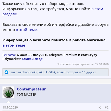
Также хочу объявить о наборе модераторов.
Информация о том, кто требуется, можно найти
в этом
разделе
.
Высказать свое мнение об интерфейсе и дизайне форума
можно
в этой теме
.
Информация о возврате поинтов и работе магазина
в этой теме
Реклама
: 🔥
Хочешь получить Telegram Premium и стать гуру
Polymarket?
Кликай сюда!
Последнее редактирование:
22.10.2020
Р
zzaarraabboottookk
,
JAGUARSHA
,
Коля Прохоров
и 14 других
е
а
к
ц
Contemplateur
и
ТОП-МАСТЕР
и
:
18.10.2020
#2