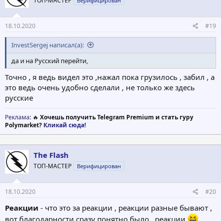
ТОП-МАСТЕР
Верифицирован
18.10.2020
#19
InvestSergej написал(а):
да и на Русский перейти,
Точно , я ведь видел это ,нажал пока грузилось , забил , а
это ведь очень удобно сделали , не только же здесь
русские
Реклама
: 🔥
Хочешь получить Telegram Premium и стать гуру
Polymarket?
Кликай сюда!
The Flash
ТОП-МАСТЕР
Верифицирован
18.10.2020
#20
Реакции
- что это за реакции , реакции разные бывают ,
вот благодарности сразу понятно было , реакции