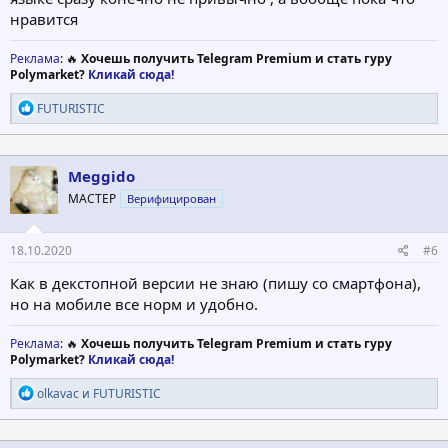
нравится
Реклама
: 🔥
Хочешь получить Telegram Premium и стать гуру
Polymarket?
Кликай сюда!
Р
FUTURISTIC
е
а
к
ц
Meggido
и
МАСТЕР
Верифицирован
и
:
18.10.2020
#6
Как в декстопной версии не знаю (пишу со смартфона),
но на мобиле все норм и удобно.
Реклама
: 🔥
Хочешь получить Telegram Premium и стать гуру
Polymarket?
Кликай сюда!
Р
olkavac
и
FUTURISTIC
е
а
к