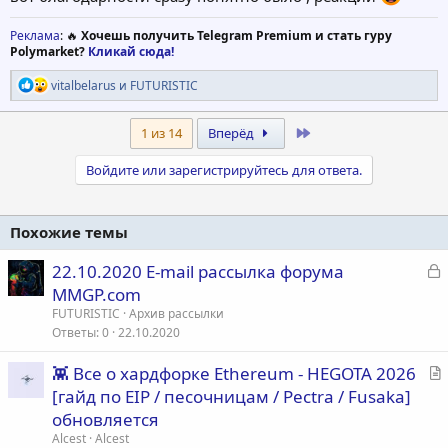
Реклама
: 🔥
Хочешь получить Telegram Premium и стать гуру
Polymarket?
Кликай сюда!
Р
vitalbelarus
и
FUTURISTIC
е
а
к
Last
1 из 14
Вперёд
ц
и
Войдите или зарегистрируйтесь для ответа.
и
:
Похожие темы
З
22.10.2020 E-mail рассылка форума
а
MMGP.com
к
FUTURISTIC
Архив рассылки
р
Ответы
0
22.10.2020
С
👾 Все о хардфорке Ethereum - HEGOTA 2026
т
т
[гайд по EIP / песочницам / Pectra / Fusaka]
а
а
обновляется
т
Alcest
Alcest