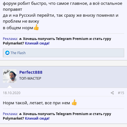
форум робит быстро, что самое главное, а всё остальное
поправят
да и на Русский перейти, так сразу же внизу поменял и
проблем не вижу
в общем норм
Реклама
: 🔥
Хочешь получить Telegram Premium и стать гуру
Polymarket?
Кликай сюда!
Р
The Flash
е
а
к
ц
Perfect888
и
ТОП-МАСТЕР
и
:
18.10.2020
#15
Норм такой, летает, все при нем
Реклама
: 🔥
Хочешь получить Telegram Premium и стать гуру
Polymarket?
Кликай сюда!