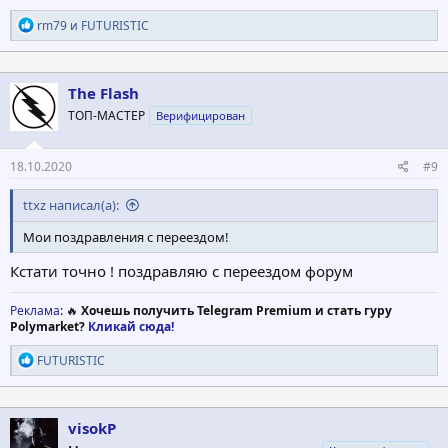
Р
rm79
и
FUTURISTIC
е
а
к
ц
The Flash
и
ТОП-МАСТЕР
Верифицирован
и
:
18.10.2020
#9
ttxz написал(а):
Мои поздравления с переездом!
Кстати точно ! поздравляю с переездом форум
Реклама
: 🔥
Хочешь получить Telegram Premium и стать гуру
Polymarket?
Кликай сюда!
Р
FUTURISTIC
е
а
к
ц
visokP
и