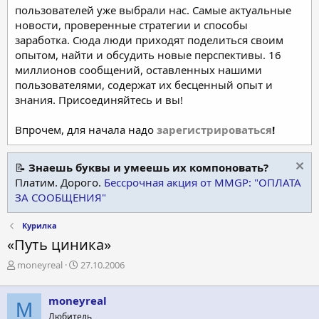
пользователей уже выбрали нас. Самые актуальные
новости, проверенные стратегии и способы
заработка. Сюда люди приходят поделиться своим
опытом, найти и обсудить новые перспективы. 16
миллионов сообщений, оставленных нашими
пользователями, содержат их бесценный опыт и
знания. Присоединяйтесь и вы!
Впрочем, для начала надо
зарегистрироваться
!
📝
Знаешь буквы и умеешь их компоновать?
Платим. Дорого.
Бессрочная акция от MMGP: "ОПЛАТА
ЗА СООБЩЕНИЯ"
Курилка
«Путь циника»
А
Д
moneyreal
27.10.2006
в
а
т
т
moneyreal
о
а
M
р
н
Любитель