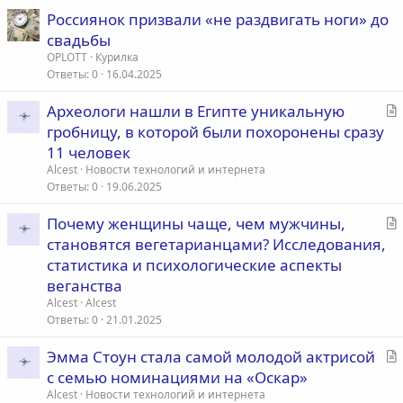
в общественном месте, чтобы посмотреть на реакцию
Россиянок призвали «не раздвигать ноги» до
кавалера) то в ход идут более «бытовые» проверки. За
свадьбы
неимением иного – женщина ставит источником конфликта
OPLOTT
Курилка
себя. Например, дает повод для ревности, капризничает
Ответы
0
16.04.2025
*** Проверки могут быть выражены в следующих формах:
- на вшивость; (без комментариев)
С
Археологи нашли в Египте уникальную
- по телефону; (отмена свидания – дабы узнать, насколько
т
заинтересован в ней)
гробницу, в которой были похоронены сразу
- намеренные опоздания; (насколько терпелив по отношению
а
11 человек
к ней)
т
Alcest
Новости технологий и интернета
- разведение на деньги; (сколько можно получить прежде чем
ь
Ответы
0
19.06.2025
отдаться)
я
- недопуск к телу; (насколько сильно её хочет)
С
Почему женщины чаще, чем мужчины,
- вредность. (будет ли терпеть капризы)
т
Все они имеют первостепенную цель – выяснить насколько
становятся вегетарианцами? Исследования,
мужчина «силен характером». Женщины не понимают того,
а
статистика и психологические аспекты
что «благородный любящий рыцарь» и заплатит в ресторане,
т
веганства
и простит капризы, и даст время, чтобы подумать, и
ь
Alcest
Alcest
переназначит встречу (исковеркав все свои намеченные дела),
я
Ответы
0
21.01.2025
и ждать будет часами перед свиданием. Но такой мужчина –
исполняющий все капризы и пожелания – автоматом
С
записывается, как «слабохарактерный». И не важно, что
Эмма Стоун стала самой молодой актрисой
мужчина при этом сворачивает горы. Не важно то, что
т
с семью номинациями на «Оскар»
настоящих испытаний на пути, проведенном вместе, не
а
Alcest
Новости технологий и интернета
встречалось. Важно женщине то, что он не может укротить её,