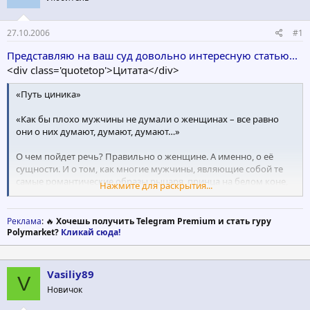
т
а
е
ч
27.10.2006
#1
м
а
ы
л
Представляю на ваш суд довольно интересную статью...
а
<div class='quotetop'>Цитата</div>
«Путь циника»
«Как бы плохо мужчины не думали о женщинах – все равно
они о них думают, думают, думают…»
О чем пойдет речь? Правильно о женщине. А именно, о её
сущности. И о том, как многие мужчины, являющие собой те
самые романтические образы рыцаря, принца на белом коне,
Нажмите для раскрытия...
странствующего поэта, влюбленного юноши, - превращаются
закоренелых циников по отношению к женщинам. Естественно
многие справедливо полагают, что становление циника
Реклама
: 🔥
Хочешь получить Telegram Premium и стать гуру
происходит из-за искалеченной женщиною души, но это всего
Polymarket?
Кликай сюда!
лишь одна из причин, коих достаточно много. А главная
причина заключается в том, что на месте "коварной кокетки"
могла быть ЛЮБАЯ. Но об этом немного позже.
Vasiliy89
V
Для начала поговорим о любви.
Новичок
Человек, рождаясь, еще не знает что это такое. Вообще только
родившийся ребенок даже не любит свою мать. Он плачет и