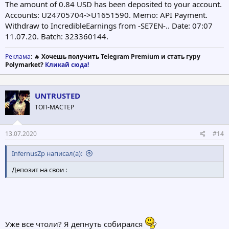
The amount of 0.84 USD has been deposited to your account.
Accounts: U24705704->U1651590. Memo: API Payment.
Withdraw to IncredibleEarnings from -SE7EN-.. Date: 07:07
11.07.20. Batch: 323360144.
Реклама
: 🔥
Хочешь получить Telegram Premium и стать гуру
Polymarket?
Кликай сюда!
UNTRUSTED
ТОП-МАСТЕР
13.07.2020
#14
InfernusZp написал(а):
Депозит на свои :
Уже все чтоли? Я депнуть собирался