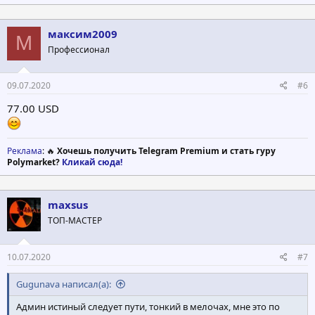
максим2009
М
Профессионал
09.07.2020
#6
77.00 USD
Реклама
: 🔥
Хочешь получить Telegram Premium и стать гуру
Polymarket?
Кликай сюда!
maxsus
ТОП-МАСТЕР
10.07.2020
#7
Gugunava написал(а):
Админ истиный следует пути, тонкий в мелочах, мне это по