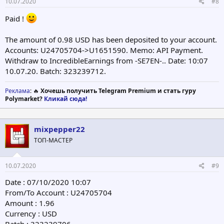
10.07.2020
#8
Paid !
The amount of 0.98 USD has been deposited to your account.
Accounts: U24705704->U1651590. Memo: API Payment.
Withdraw to IncredibleEarnings from -SE7EN-.. Date: 10:07
10.07.20. Batch: 323239712.
Реклама
: 🔥
Хочешь получить Telegram Premium и стать гуру
Polymarket?
Кликай сюда!
mixpepper22
ТОП-МАСТЕР
10.07.2020
#9
Date : 07/10/2020 10:07
From/To Account : U24705704
Amount : 1.96
Currency : USD