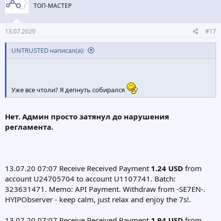
ТОП-МАСТЕР
13.07.2020
#17
UNTRUSTED написал(а):
Уже все чтоли? Я депнуть собирался
Нет. Админ просто затянул до нарушения
регламента.
13.07.20 07:07 Receive Received Payment
1.24 USD
from
account U24705704 to account U1107741. Batch:
323631471. Memo: API Payment. Withdraw from -SE7EN-.
HYIPObserver - keep calm, just relax and enjoy the 7s!.
13.07.20 07:07 Receive Received Payment
1.94 USD
from