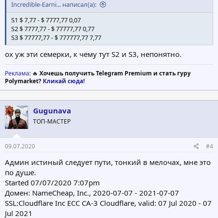
Incredible-Earni... написал(а):
S1 $ 7,77 - $ 7777,77 0,07
S2 $ 7777,77 - $ 77777,77 0,77
S3 $ 77777,77 - $ 777777,77 7,77
ох уж эти семерки, к чему тут S2 и S3, непонятно.
Реклама
: 🔥
Хочешь получить Telegram Premium и стать гуру
Polymarket?
Кликай сюда!
Gugunava
ТОП-МАСТЕР
09.07.2020
#4
Админ истиный следует пути, тонкий в мелочах, мне это
по душе.
Started 07/07/2020 7:07pm
Домен: NameCheap, Inc., 2020-07-07 - 2021-07-07
SSL:Cloudflare Inc ECC CA-3 Cloudflare, valid: 07 Jul 2020 - 07
Jul 2021