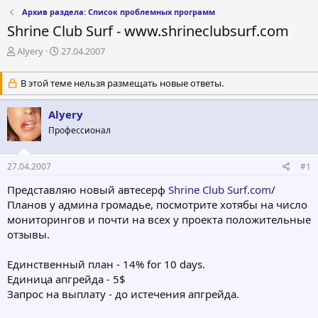
Архив раздела: Список проблемных программ
Shrine Club Surf - www.shrineclubsurf.com
А
Д
Alyery
27.04.2007
в
а
т
т
В этой теме нельзя размещать новые ответы.
о
а
р
н
Alyery
т
а
е
ч
Профессионал
м
а
ы
л
а
27.04.2007
#1
Представляю новый автесерф
Shrine Club Surf.com
/
Планов у админа громадье, посмотрите хотябы на число
мониторингов и почти на всех у проекта положительные
отзывы.
Единственный план - 14% for 10 days.
Единица апгрейда - 5$
Запрос на выплату - до истечения апгрейда.