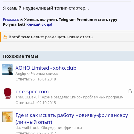
Я самый неудачливый топик-стартер...
Реклама
: 🔥
Хочешь получить Telegram Premium и стать гуру
Polymarket?
Кликай сюда!
В этой теме нельзя размещать новые ответы.
Похожие темы
XOHO Limited - xoho.club
Anglijsk
Черный список
Ответы
96
16.01.2018
З
one-spec.com
а
TheGOLDskull
Архив раздела: Список проблемных программ
Ответы
41
02.10.2015
к
р
Где и как искать работу новичку-фрилансеру
(личный опыт)
т
duckwithtruck
Обсуждение фриланса
а
Ответы
67
09.02.2017