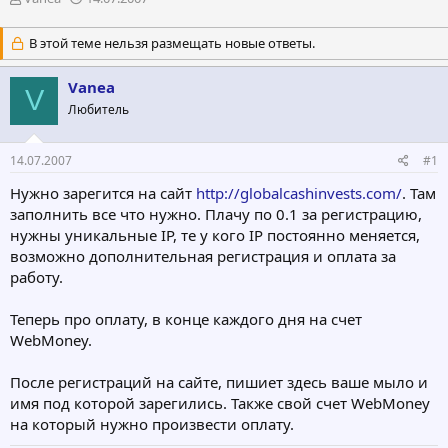
в
а
т
т
В этой теме нельзя размещать новые ответы.
о
а
р
н
Vanea
т
а
V
е
ч
Любитель
м
а
ы
л
а
14.07.2007
#1
Нужно зарегится на сайт
http://globalcashinvests.com/
. Там
заполнить все что нужно. Плачу по 0.1 за регистрацию,
нужны уникальные IP, те у кого IP постоянно меняется,
возможно дополнительная регистрация и оплата за
работу.
Теперь про оплату, в конце каждого дня на счет
WebMoney.
После регистраций на сайте, пишиет здесь ваше мыло и
имя под которой зарегились. Также свой счет WebMoney
на который нужно произвести оплату.