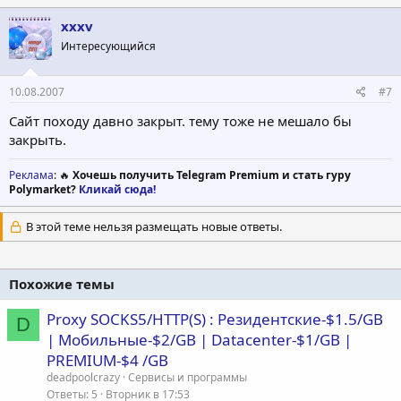
xxxv
Интересующийся
10.08.2007
#7
Сайт походу давно закрыт. тему тоже не мешало бы
закрыть.
Реклама
: 🔥
Хочешь получить Telegram Premium и стать гуру
Polymarket?
Кликай сюда!
В этой теме нельзя размещать новые ответы.
Похожие темы
Proxy SOCKS5/HTTP(S) : Резидентские-$1.5/GB
D
| Мобильные-$2/GB | Datacenter-$1/GB |
PREMIUM-$4 /GB
deadpoolcrazy
Сервисы и программы
Ответы
5
Вторник в 17:53