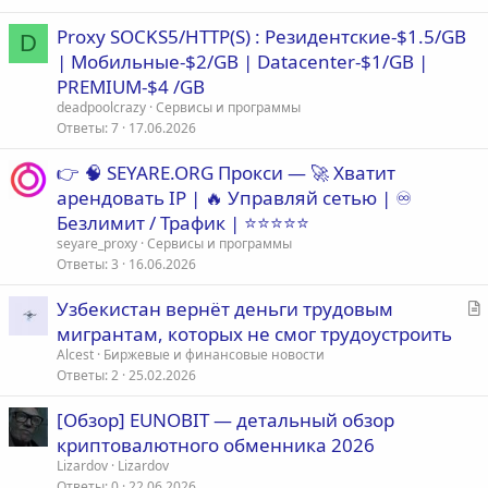
Proxy SOCKS5/HTTP(S) : Резидентские-$1.5/GB
D
| Мобильные-$2/GB | Datacenter-$1/GB |
PREMIUM-$4 /GB
deadpoolcrazy
Сервисы и программы
Ответы
7
17.06.2026
👉 🧠 SEYARE.ORG Прокси — 🚀 Хватит
арендовать IP | 🔥 Управляй сетью | ♾
Безлимит / Трафик | ⭐⭐⭐⭐⭐
seyare_proxy
Сервисы и программы
Ответы
3
16.06.2026
С
Узбекистан вернёт деньги трудовым
т
мигрантам, которых не смог трудоустроить
а
Alcest
Биржевые и финансовые новости
т
Ответы
2
25.02.2026
ь
[Обзор] EUNOBIT — детальный обзор
я
криптовалютного обменника 2026
Lizardov
Lizardov
Ответы
0
22.06.2026