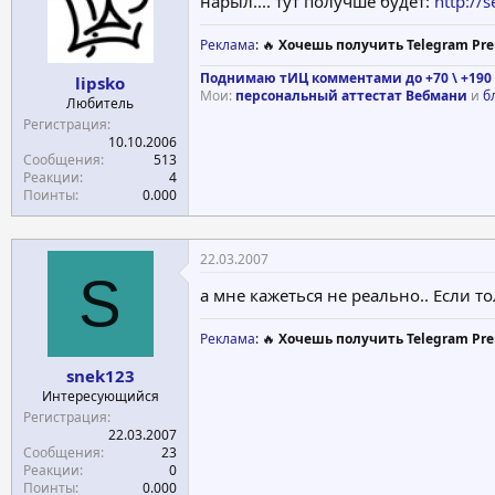
нарыл.... тут получше будет:
http://s
Реклама
: 🔥
Хочешь получить Telegram Pre
Поднимаю тИЦ комментами до +70 \ +190 
lipsko
Мои:
персональный аттестат Вебмани
и
б
Любитель
Регистрация
10.10.2006
Сообщения
513
Реакции
4
Поинты
0.000
22.03.2007
S
а мне кажеться не реально.. Если т
Реклама
: 🔥
Хочешь получить Telegram Pre
snek123
Интересующийся
Регистрация
22.03.2007
Сообщения
23
Реакции
0
Поинты
0.000