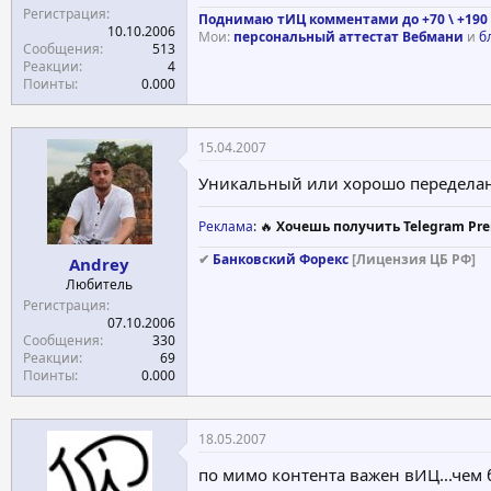
Регистрация
Поднимаю тИЦ комментами до +70 \ +190 
10.10.2006
Мои:
персональный аттестат Вебмани
и
б
Сообщения
513
Реакции
4
Поинты
0.000
15.04.2007
Уникальный или хорошо переделанны
Реклама
: 🔥
Хочешь получить Telegram Pre
✔
Банковский Форекс
[Лицензия ЦБ РФ]
Andrey
Любитель
Регистрация
07.10.2006
Сообщения
330
Реакции
69
Поинты
0.000
18.05.2007
по мимо контента важен вИЦ...чем 