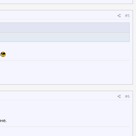
#5
.
#6
не.