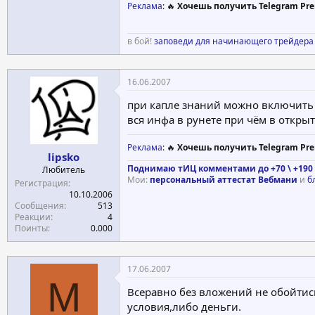
Реклама
: 🔥
Хочешь получить Telegram Pre
в бой!
заповеди для начинающего трейдера
16.06.2007
при капле знаний можно включить я
вся инфа в рунете при чём в открыт
Реклама
: 🔥
Хочешь получить Telegram Pre
lipsko
Поднимаю тИЦ комментами до +70 \ +190 
Любитель
Мои:
персональный аттестат Вебмани
и
б
Регистрация
10.10.2006
Сообщения
513
Реакции
4
Поинты
0.000
17.06.2007
M
Всеравно без вложений не обойтис
условия,либо деньги.