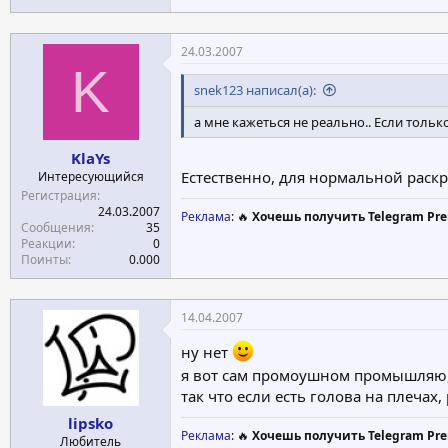
24.03.2007
K
snek123 написал(а):
а мне кажеться не реально.. Если тольк
KlaYs
Естественно, для нормальной раскр
Интересующийся
Регистрация
24.03.2007
Реклама
: 🔥
Хочешь получить Telegram Pre
Сообщения
35
Реакции
0
Поинты
0.000
14.04.2007
ну нет
я вот сам промоушном промышляю,
так что если есть голова на плечах,
lipsko
Реклама
: 🔥
Хочешь получить Telegram Pre
Любитель