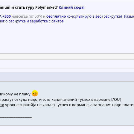
mium и стать гуру Polymarket?
Кликай сюда!
\ +300
навсегда (от 50$) и
бесплатно
консультирую в seo (раскрутке)
|
Разм
лог о раскрутке и заработке с сайтов
никому не плачу
 растут откуда надо, и есть капля знаний - успех в кармане.[/QU]
ом
уровне знаний(а не капле) - успех в кормане, а за знания надо пла
__________________