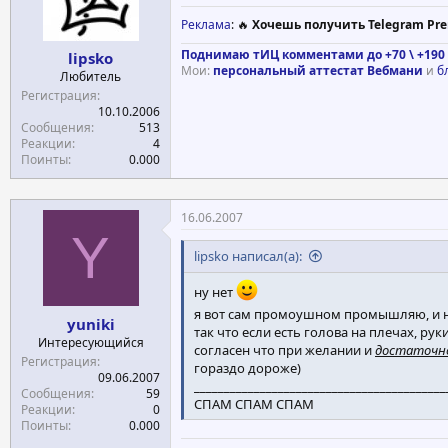
Реклама
: 🔥
Хочешь получить Telegram Pre
Поднимаю тИЦ комментами до +70 \ +190 
lipsko
Мои:
персональный аттестат Вебмани
и
б
Любитель
Регистрация
10.10.2006
Сообщения
513
Реакции
4
Поинты
0.000
16.06.2007
Y
lipsko написал(а):
ну нет
я вот сам промоушном промышляю, и 
yuniki
так что если есть голова на плечах, руки
Интересующийся
согласен что при желании и
достаточн
Регистрация
гораздо дороже)
09.06.2007
__________________________________________
Сообщения
59
СПАМ СПАМ СПАМ
Реакции
0
Поинты
0.000