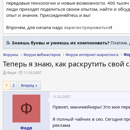
передовые технологии и новые возможности. 400 тысяч 
люди приходят поделиться своим опытом, найти и обсу
опыт и знания. Присоединяйтесь и вы!
Впрочем, для начала надо
зарегистрироваться
!
📝
Знаешь буквы и умеешь их компоновать?
Платим. 
Форумы
Форум вебмастеров
Форум интернет-маркетинга
Фо
Теперь я знаю, как раскрутить свой сай
А
Д
Федя
11.03.2007
в
а
т
т
1
2
Вперёд
о
а
р
н
11.03.2007
т
а
Ф
е
ч
Првиет, манимейкеры! Это мое пер
м
а
ы
л
Я полный чайник в сео. Сегодня про
а
реклама
Федя