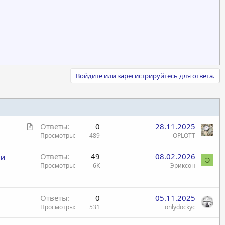
Войдите или зарегистрируйтесь для ответа.
С
Ответы
0
28.11.2025
т
Просмотры
489
OPLOTT
а
 и
Ответы
49
08.02.2026
т
Э
Просмотры
6K
Эриксон
ь
я
Ответы
0
05.11.2025
Просмотры
531
onlydockyc