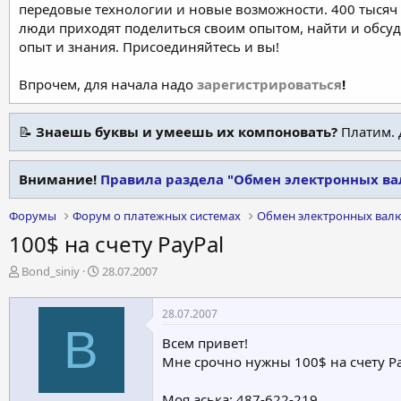
передовые технологии и новые возможности. 400 тысяч 
люди приходят поделиться своим опытом, найти и обсу
опыт и знания. Присоединяйтесь и вы!
Впрочем, для начала надо
зарегистрироваться
!
📝
Знаешь буквы и умеешь их компоновать?
Платим. 
Внимание!
Правила раздела "Обмен электронных ва
Форумы
Форум о платежных системах
Обмен электронных вал
100$ на счету PayPal
А
Д
Bond_siniy
28.07.2007
в
а
т
т
28.07.2007
о
а
B
р
н
Всем привет!
т
а
Мне срочно нужны 100$ на счету Pa
е
ч
м
а
Моя аська: 487-622-219.
ы
л