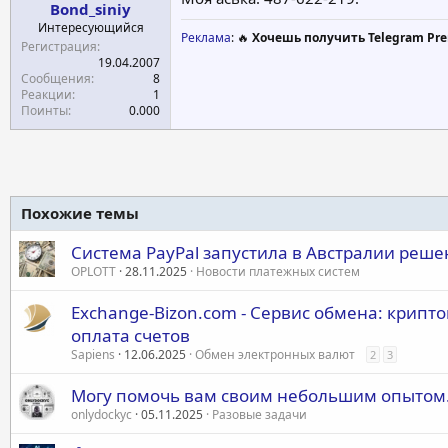
Bond_siniy
а
Интересующийся
Реклама
: 🔥
Хочешь получить Telegram Pre
Регистрация
19.04.2007
Сообщения
8
Реакции
1
Поинты
0.000
Похожие темы
Система PayPal запустила в Австралии ре
OPLOTT
28.11.2025
Новости платежных систем
Exchange-Bizon.com - Сервис обмена: крипт
оплата счетов
Sapiens
12.06.2025
Обмен электронных валют
2
3
Могу помочь вам своим небольшим опытом. 
onlydockyc
05.11.2025
Разовые задачи